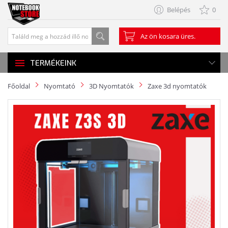
Belépés
0
Az ön kosara üres.
TERMÉKEINK
Főoldal
Nyomtató
3D Nyomtatók
Zaxe 3d nyomtatók