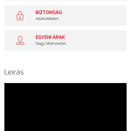
BIZTONSÁG
Adatvédelem
EGYÉNI ÁRAK
Nagy tétel esetén
Leírás