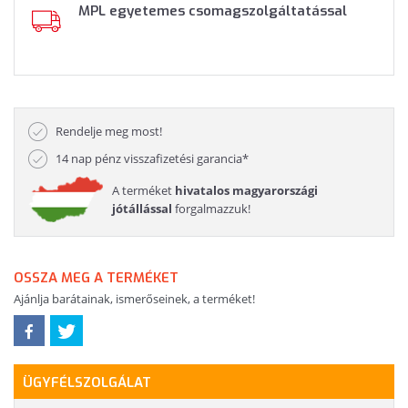
MPL egyetemes csomagszolgáltatással
Rendelje meg most!
14 nap pénz visszafizetési garancia*
A terméket
hivatalos magyarországi
jótállással
forgalmazzuk!
OSSZA MEG A TERMÉKET
Ajánlja barátainak, ismerőseinek, a terméket!
ÜGYFÉLSZOLGÁLAT