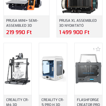
PRUSA MINI+ SEMI-
PRUSA XL ASSEMBLED
ASSEMBLED 3D
3D NYOMTATÓ
NYOMTATÓ (FEKETE-
(TOOLHEAD/EXTRUDER:
219 990 Ft
1 499 900 Ft
NARANCS)
5) XL-AS-5TH
1
CREALITY CR-
CREALITY CR-
FLASHFORGE
M4 3D
5 PRO H 3D
CREATOR PRO