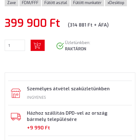
Zaxe
FDM/FFF
Fűtött asztal
Fűtött munkatér
xDesktop
399 900 Ft
(314 881 Ft + ÁFA)
Üzletünkben:
RAKTÁRON
Személyes átvétel szaküzletünkben
INGYENES
Házhoz szállítás DPD-vel az ország
bármely településére
+9 990 Ft