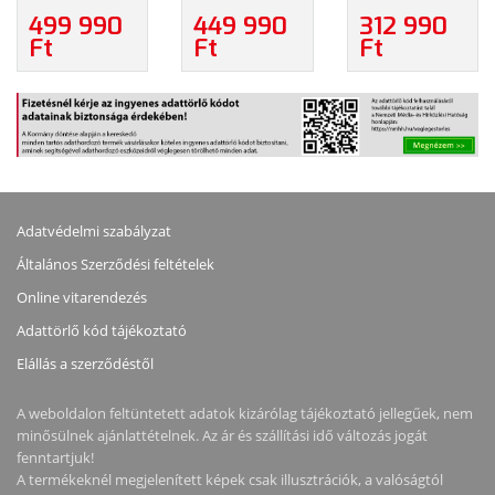
NYOMTATÓ
NYOMTATÓ
2 3D
499 990
449 990
312 990
NYOMTATÓ
Ft
Ft
Ft
(EN-A01)
Adatvédelmi szabályzat
Általános Szerződési feltételek
Online vitarendezés
Adattörlő kód tájékoztató
Elállás a szerződéstől
A weboldalon feltüntetett adatok kizárólag tájékoztató jellegűek, nem
minősülnek ajánlattételnek. Az ár és szállítási idő változás jogát
fenntartjuk!
A termékeknél megjelenített képek csak illusztrációk, a valóságtól