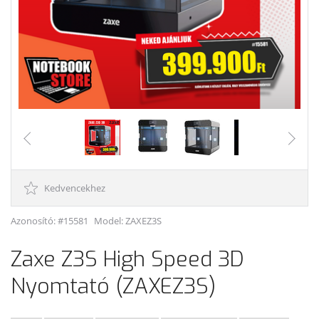
Kedvencekhez
Azonosító: #15581
Model:
ZAXEZ3S
Zaxe Z3S High Speed 3D
Nyomtató (ZAXEZ3S)