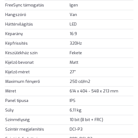
FreeSync támogatás
Igen
Hangszóró
Van
Háttérvilágítás
LED
Képarány
16:9
Képfrissítés
320Hz
Készülékház szín
Fekete
Kijelző bevonat
Matt
Kijelző méret
27"
Maximum fényerő
250 cd/m2
Méret
614 x 404 - 548 x 213 mm
Panel típusa
IPS
Súly
6,11 kg
Színmélység
10 bit (8 bit + FRC)
Színtér megjelenítés
DCI-P3