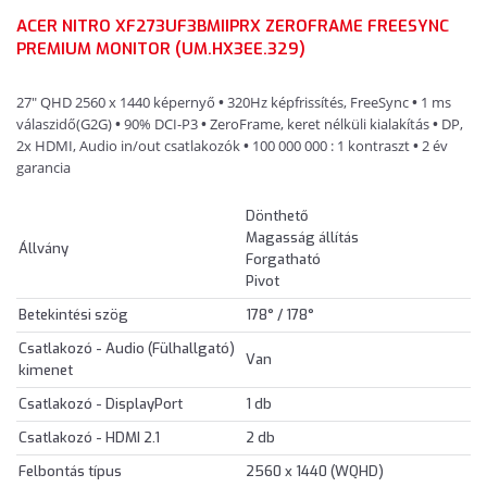
ACER NITRO XF273UF3BMIIPRX ZEROFRAME FREESYNC
PREMIUM MONITOR (UM.HX3EE.329)
27" QHD 2560 x 1440 képernyő
•
320Hz képfrissítés, FreeSync
•
1 ms
válaszidő(G2G)
•
90% DCI-P3
•
ZeroFrame, keret nélküli kialakítás
•
DP,
2x HDMI, Audio in/out csatlakozók
•
100 000 000 : 1 kontraszt
•
2 év
garancia
Dönthető
Magasság állítás
Állvány
Forgatható
Pivot
Betekintési szög
178° / 178°
Csatlakozó - Audio (Fülhallgató)
Van
kimenet
Csatlakozó - DisplayPort
1 db
Csatlakozó - HDMI 2.1
2 db
Felbontás típus
2560 x 1440 (WQHD)