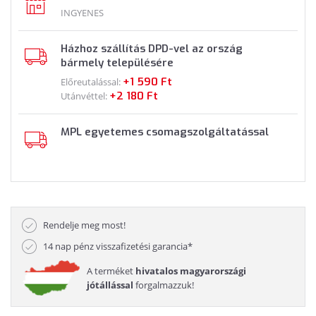
INGYENES
Házhoz szállítás DPD-vel az ország
bármely településére
+1 590 Ft
Előreutalással:
+2 180 Ft
Utánvéttel:
MPL egyetemes csomagszolgáltatással
Rendelje meg most!
14 nap pénz visszafizetési garancia*
A terméket
hivatalos magyarországi
jótállással
forgalmazzuk!