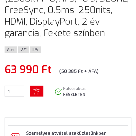
FreeSync, 0.5ms, 250nits,
HDMI, DisplayPort, 2 év
garancia, Fekete színben
Acer
27"
IPS
63 990 Ft
(50 385 Ft + ÁFA)
Külső raktár:
KÉSZLETEN
Személyes átvétel szaküzletünkben