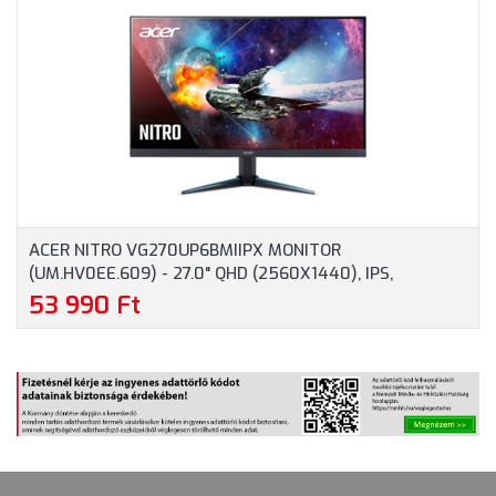
FREESYNC, 100HZ, 4MS,
FREESYNC, 100HZ, 4MS,
250NIT, DISPLAYPORT,
DISPLAYPORT, HDMI,
HDMI, VGA, 3 ÉV
VGA, 3 ÉV GARANCIA
GARANCIA
ACER NITRO VG270UP6BMIIPX MONITOR
(UM.HV0EE.609) - 27.0" QHD (2560X1440), IPS,
ZEROFRAME, 144HZ, 1MS, DISPLAYPORT, HDMI, 3 ÉV
53 990 Ft
GARANCIA