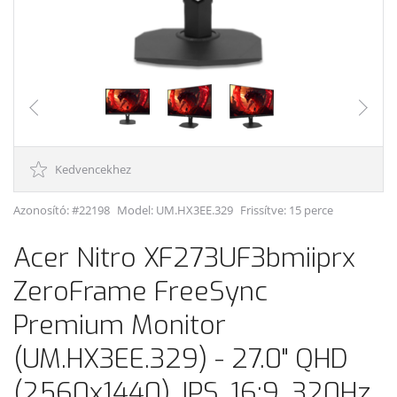
Kedvencekhez
Azonosító: #22198
Model:
UM.HX3EE.329
Frissítve: 15 perce
Acer Nitro XF273UF3bmiiprx
ZeroFrame FreeSync
Premium Monitor
(UM.HX3EE.329) - 27.0" QHD
(2560x1440), IPS, 16:9, 320Hz,