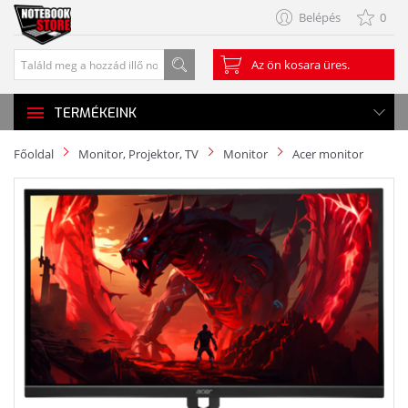
Belépés
0
Az ön kosara üres.
TERMÉKEINK
Főoldal
Monitor, Projektor, TV
Monitor
Acer monitor