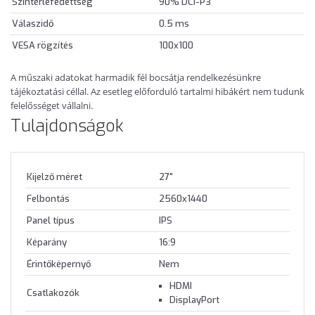
Színtérlefedettség
90% DCI-P3
Válaszidő
0.5 ms
VESA rögzítés
100x100
A műszaki adatokat harmadik fél bocsátja rendelkezésünkre
tájékoztatási céllal. Az esetleg előforduló tartalmi hibákért nem tudunk
felelősséget vállalni.
Tulajdonságok
Kijelző méret
27"
Felbontás
2560x1440
Panel típus
IPS
Képarány
16:9
Érintőképernyő
Nem
HDMI
Csatlakozók
DisplayPort