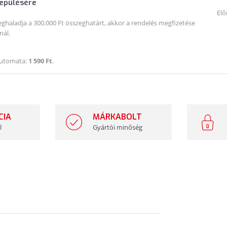
lepülésére
Elő
haladja a 300.000 Ft összeghatárt, akkor a rendelés megfizetése
nál.
Automata:
1 590 Ft
.
CIA
MÁRKABOLT
l
Gyártói minőség