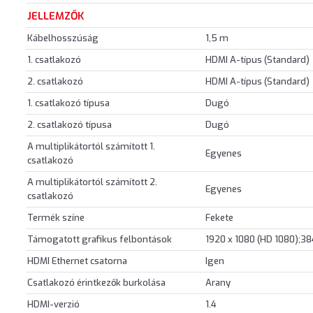
JELLEMZŐK
Kábelhosszúság
1,5 m
1. csatlakozó
HDMI A-típus (Standard)
2. csatlakozó
HDMI A-típus (Standard)
1. csatlakozó típusa
Dugó
2. csatlakozó típusa
Dugó
A multiplikátortól számított 1.
Egyenes
csatlakozó
A multiplikátortól számított 2.
Egyenes
csatlakozó
Termék színe
Fekete
Támogatott grafikus felbontások
1920 x 1080 (HD 1080);38
HDMI Ethernet csatorna
Igen
Csatlakozó érintkezők burkolása
Arany
HDMI-verzió
1.4