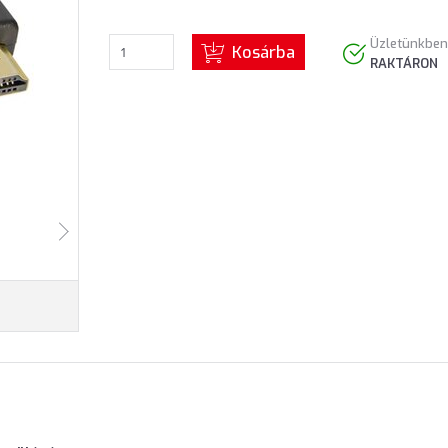
Üzletünkben
Kosárba
RAKTÁRON