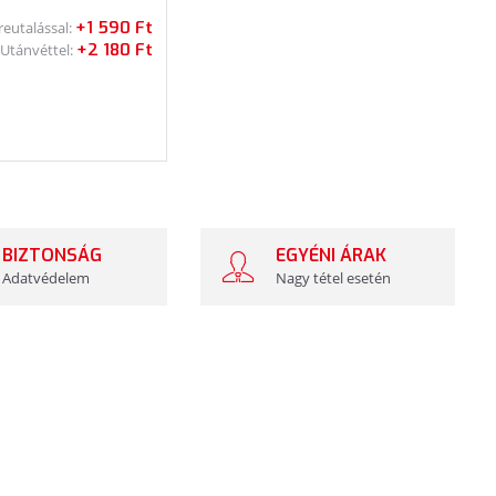
+1 590 Ft
reutalással:
+2 180 Ft
Utánvéttel:
BIZTONSÁG
EGYÉNI ÁRAK
Adatvédelem
Nagy tétel esetén