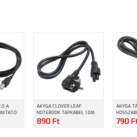
.0 A
AKYGA CLOVER LEAF
AKYGA T
YOMTATÓ
NOTEBOOK TÁPKÁBEL 1.0M
HOSSZAB
 (AK-
(AK-NB-08A)
TÁPKÁBEL
890 Ft
790 F
250V/50H
03A)