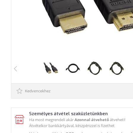
Kedvencekhez
Személyes átvétel szaküzletünkben
Ha most megrendeli akár
Azonnal átvehető
átveheti!
Átvételkor bankkártyával, készpénzzel is fizethet