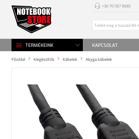
+36 70 587 8680
KAPCSOLAT
TERMÉKEINK
Főoldal
Kiegészítők
Kábelek
Akyga kábelek