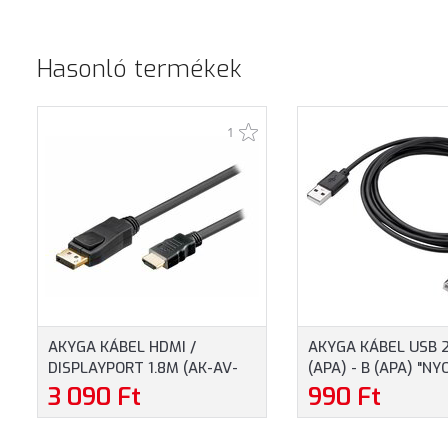
Hasonló termékek
1
AKYGA KÁBEL HDMI /
AKYGA KÁBEL USB 2
DISPLAYPORT 1.8M (AK-AV-
(APA) - B (APA) "N
05)
KÁBEL" 1.8 MÉTERES
3 090 Ft
990 Ft
USB-04)