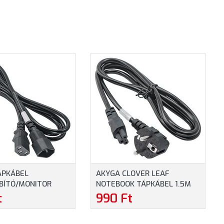
ÁPKÁBEL
AKYGA CLOVER LEAF
BÍTÓ/MONITOR
NOTEBOOK TÁPKÁBEL 1.5M
 IEC C13/C14
(AK-NB-01A)
t
990 Ft
Z 1.8M (AK-PC-