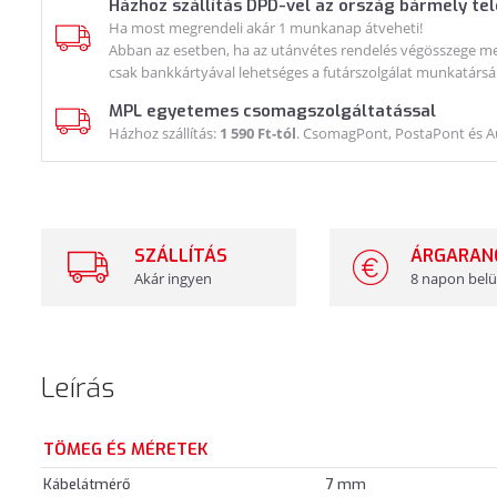
Házhoz szállítás DPD-vel az ország bármely te
Ha most megrendeli akár 1 munkanap átveheti!
Abban az esetben, ha az utánvétes rendelés végösszege meg
csak bankkártyával lehetséges a futárszolgálat munkatársá
MPL egyetemes csomagszolgáltatással
Házhoz szállítás:
1 590 Ft-tól
. CsomagPont, PostaPont és 
SZÁLLÍTÁS
ÁRGARAN
Akár ingyen
8 napon belü
Leírás
TÖMEG ÉS MÉRETEK
Kábelátmérő
7 mm