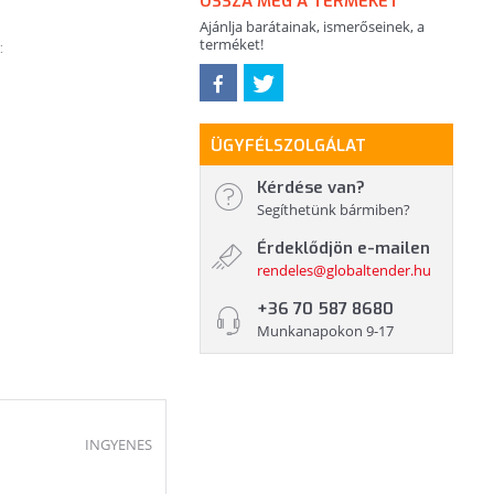
OSSZA MEG A TERMÉKET
Ajánlja barátainak, ismerőseinek, a
terméket!
:
ÜGYFÉLSZOLGÁLAT
Kérdése van?
Segíthetünk bármiben?
Érdeklődjön e-mailen
rendeles@globaltender.hu
+36 70 587 8680
Munkanapokon 9-17
INGYENES