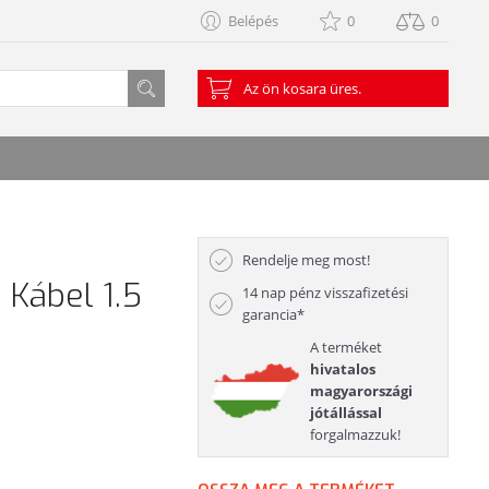
Belépés
0
0
Az ön kosara üres.
Rendelje meg most!
 Kábel 1.5
14 nap pénz visszafizetési
garancia*
A terméket
hivatalos
magyarországi
jótállással
forgalmazzuk!