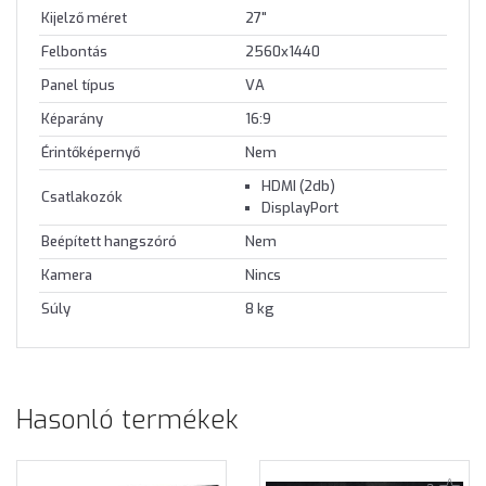
Kijelző méret
27"
Felbontás
2560x1440
Panel típus
VA
Képarány
16:9
Érintőképernyő
Nem
HDMI (2db)
Csatlakozók
DisplayPort
Beépített hangszóró
Nem
Kamera
Nincs
Súly
8 kg
Hasonló termékek