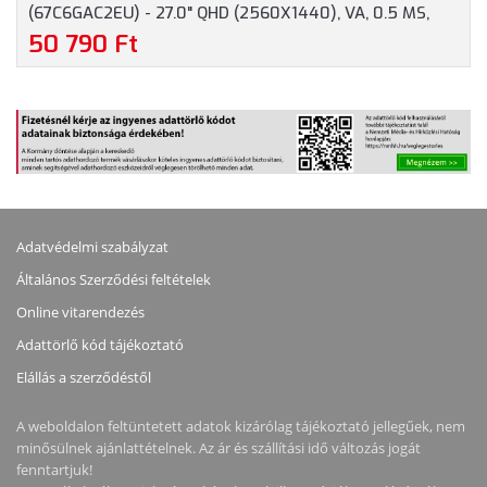
(67C6GAC2EU) - 27.0" QHD (2560X1440), VA, 0.5 MS,
16:9, 3000:1, 180HZ, 2X HDMI, DISPLAYPORT,
50 790 Ft
HANGSZÓRÓ, 3 ÉV GARANCIA, FEKETE SZÍNBEN
Adatvédelmi szabályzat
Általános Szerződési feltételek
Online vitarendezés
Adattörlő kód tájékoztató
Elállás a szerződéstől
A weboldalon feltüntetett adatok kizárólag tájékoztató jellegűek, nem
minősülnek ajánlattételnek. Az ár és szállítási idő változás jogát
fenntartjuk!