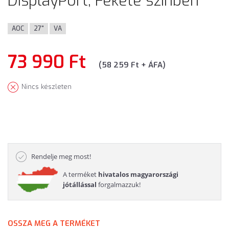
DisplayPort, Fekete színben
AOC
27"
VA
73 990 Ft
(58 259 Ft + ÁFA)
Nincs készleten
Rendelje meg most!
A terméket
hivatalos magyarországi
jótállással
forgalmazzuk!
OSSZA MEG A TERMÉKET