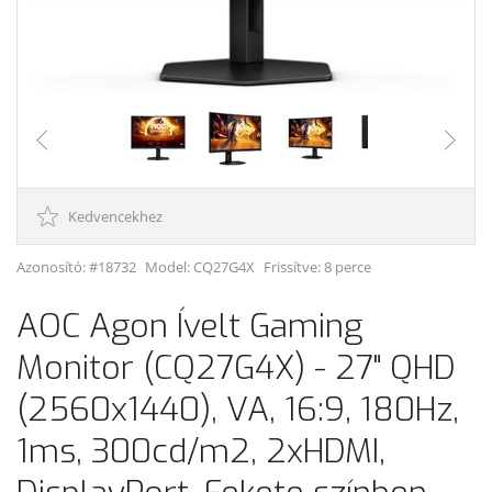
Kedvencekhez
Azonosító: #18732
Model:
CQ27G4X
Frissítve: 8 perce
AOC Agon Ívelt Gaming
Monitor (CQ27G4X) - 27" QHD
(2560x1440), VA, 16:9, 180Hz,
1ms, 300cd/m2, 2xHDMI,