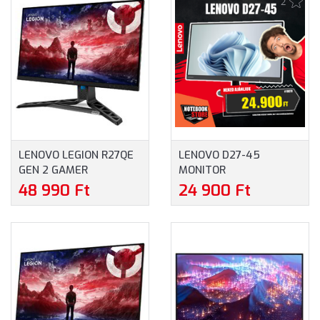
2
LENOVO LEGION R27QE
LENOVO D27-45
GEN 2 GAMER
MONITOR
FREESYNC MONITOR
(67A5KAC6EU) - 27.0"
48 990 Ft
24 900 Ft
(68C7GAC3EU) - 27.0"
FULLHD (1920X1080),
WQHD (2560X1440),
VA, 75HZ, 16:9, 3000:1, 4
16:9, 0,5MS, 200HZ,
MS, 250CD/M2, HDMI,
VESA, 2XHDMI,
VGA, 3 ÉV GARANCIA,
DISPLAYPORT, AMD
FEKETE SZÍNBEN
FREESYNC PREMIUM, 3
ÉV GARANCIA, FEKETE
SZÍNBEN