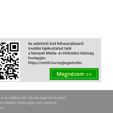
 és szállítási idő változás jogát fenntartjuk!
ges hibákért felelősséget nem vállalunk.
uk!