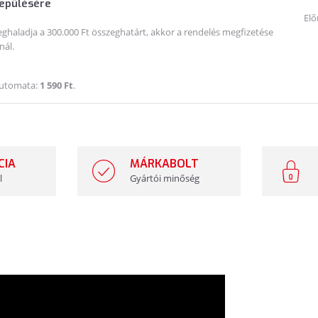
lepülésére
Elő
haladja a 300.000 Ft összeghatárt, akkor a rendelés megfizetése
nál.
Automata:
1 590 Ft
.
CIA
MÁRKABOLT
l
Gyártói minőség