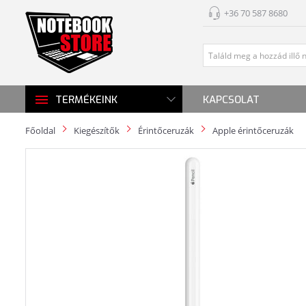
+36 70 587 8680
KAPCSOLAT
TERMÉKEINK
Főoldal
Kiegészítők
Érintőceruzák
Apple érintőceruzák