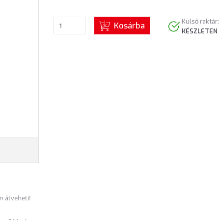
Külső raktár:
Kosárba
KÉSZLETEN
án
átveheti!