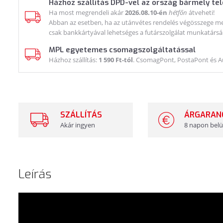
Házhoz szállítás DPD-vel az ország bármely te
Ha most megrendeli akár
2026.08.10-én
hétfőn
átveheti!
Abban az esetben, ha az utánvétes rendelés végösszege meg
csak bankkártyával lehetséges a futárszolgálat munkatársá
MPL egyetemes csomagszolgáltatással
Házhoz szállítás:
1 590 Ft-tól
. CsomagPont, PostaPont és 
SZÁLLÍTÁS
ÁRGARAN
Akár ingyen
8 napon belü
Leírás