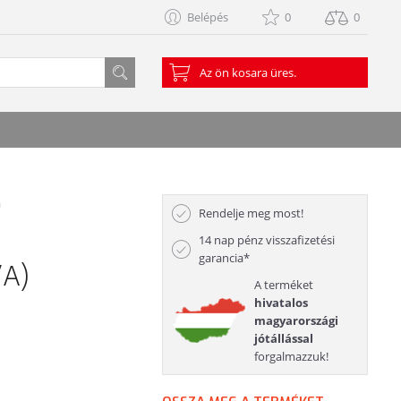
Belépés
0
0
Az ön kosara üres.
a
Rendelje meg most!
14 nap pénz visszafizetési
garancia*
/A)
A terméket
hivatalos
magyarországi
jótállással
forgalmazzuk!