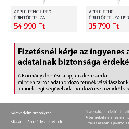
APPLE PENCIL PRO
APPLE PENCIL
ÉRINTŐCERUZA
ÉRINTŐCERUZA USB
(MX2D3ZM/A) - FEHÉR
(MUWA3ZM/A) - FE
54 990 Ft
35 790 Ft
SZÍNBEN
SZÍNBEN
A weboldalon feltüntetett 
Adatvédelmi szabályzat
A termékeknél megjeleníte
Általános Szerződési feltételek
Eltérés esetén a gyártó 