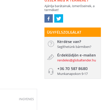
OSSZA MEG A TERMÉKET
Ajánlja barátainak, ismerőseinek, a
terméket!
ÜGYFÉLSZOLGÁLAT
Kérdése van?
Segíthetünk bármiben?
Érdeklődjön e-mailen
rendeles@globaltender.hu
+36 70 587 8680
Munkanapokon 9-17
INGYENES