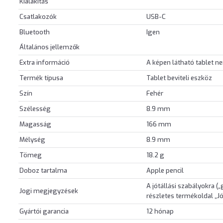
Kialakítás
Csatlakozók
USB-C
Bluetooth
Igen
Általános jellemzők
Extra információ
A képen látható tablet ne
Termék típusa
Tablet beviteli eszköz
Szín
Fehér
Szélesség
8.9 mm
Magasság
166 mm
Mélység
8.9 mm
Tömeg
18.2 g
Doboz tartalma
Apple pencil
A jótállási szabályokra (
Jogi megjegyzések
részletes termékoldal „Jót
Gyártói garancia
12 hónap