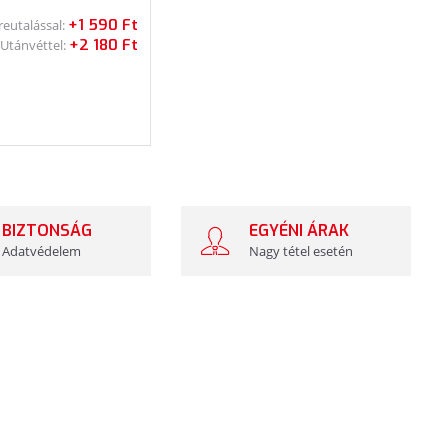
+1 590 Ft
reutalással:
+2 180 Ft
Utánvéttel:
BIZTONSÁG
EGYÉNI ÁRAK
Adatvédelem
Nagy tétel esetén