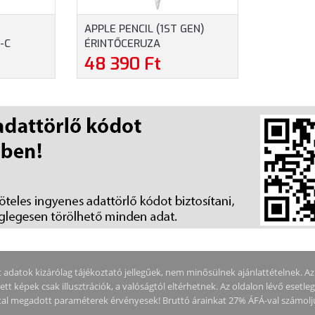
APPLE PENCIL (1ST GEN)
-C
ÉRINTŐCERUZA
HÉR
(MYQW3ZM/A)
48 390 Ft
adatok kizárólag tájékoztató jellegűek, nem minősülnek ajánlattételnek. Az ár
tt képek csak illusztrációk, a valóságtól eltérhetnek. Az oldalon lévő esetle
által megadott paraméterek érvényesek! Bruttó árainkat 27% ÁFÁ-val számolj