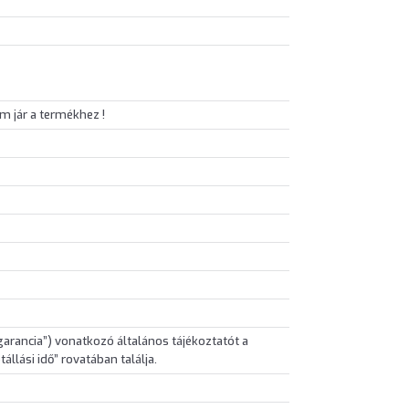
m jár a termékhez !
„garancia”) vonatkozó általános tájékoztatót a
állási idő” rovatában találja.