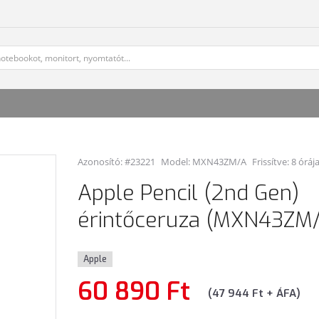
Azonosító: #23221
Model:
MXN43ZM/A
Frissítve: 8 óráj
Apple Pencil (2nd Gen)
érintőceruza (MXN43ZM
Apple
60 890 Ft
(47 944 Ft + ÁFA)