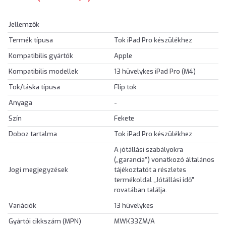
Jellemzők
Termék típusa
Tok iPad Pro készülékhez
Kompatibilis gyártók
Apple
Kompatibilis modellek
13 hüvelykes iPad Pro (M4)
Tok/táska típusa
Flip tok
Anyaga
-
Szín
Fekete
Doboz tartalma
Tok iPad Pro készülékhez
A jótállási szabályokra
(„garancia”) vonatkozó általános
Jogi megjegyzések
tájékoztatót a részletes
termékoldal „Jótállási idő”
rovatában találja.
Variációk
13 hüvelykes
Gyártói cikkszám (MPN)
MWK33ZM/A