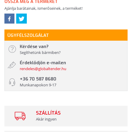
OSSZA MEG A TERMÉKET
Ajánlja barátainak, ismerőseinek, a terméket!
ÜGYFÉLSZOLGÁLAT
Kérdése van?
Segíthetünk bármiben?
Érdeklődjön e-mailen
rendeles@globaltender.hu
+36 70 587 8680
Munkanapokon 9-17
SZÁLLÍTÁS
Akár ingyen