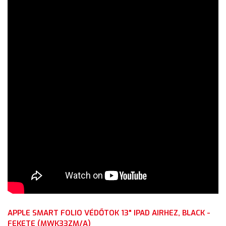
APPLE SMART FOLIO VÉDŐTOK 13" IPAD AIRHEZ, BLACK -
FEKETE (MWK33ZM/A)