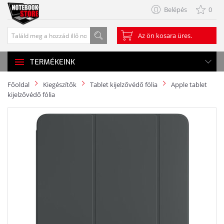
Belépés
0
Az ön kosara üres.
TERMÉKEINK
Főoldal
Kiegészítők
Tablet kijelzővédő fólia
Apple tablet
kijelzővédő fólia