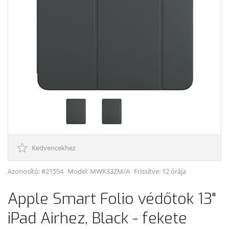
Kedvencekhez
Azonosító: #21554
Model:
MWK33ZM/A
Frissítve: 12 órája
Apple Smart Folio védőtok 13"
iPad Airhez, Black - fekete