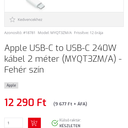
Kedvencekhez
Azonosító: #18781
Model:
MYQT3ZM/A
Frissítve: 12 órája
Apple USB-C to USB-C 240W
kábel 2 méter (MYQT3ZM/A) -
Fehér szín
Apple
12 290 Ft
(9 677 Ft + ÁFA)
Külső raktár:
KÉSZLETEN