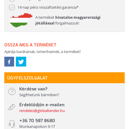
14 nap pénz visszafizetési garancia*
A terméket
hivatalos magyarországi
jótállással
forgalmazzuk!
OSSZA MEG A TERMÉKET
Ajánlja barátainak, ismerőseinek, a terméket!
ÜGYFÉLSZOLGÁLAT
Kérdése van?
Segíthetünk bármiben?
Érdeklődjön e-mailen
rendeles@globaltender.hu
+36 70 587 8680
Munkanapokon 9-17