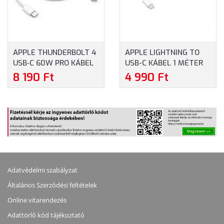
APPLE THUNDERBOLT 4
APPLE LIGHTNING TO
USB‑C 60W PRO KÁBEL
USB-C KÁBEL 1 MÉTER
1M (MW493ZM/A)
(MM0A3ZM/A) - FEHÉR
8 190 Ft
4 990 Ft
SZÍN
Adatvédelmi szabályzat
Általános Szerződési feltételek
Online vitarendezés
Adattörlő kód tájékoztató