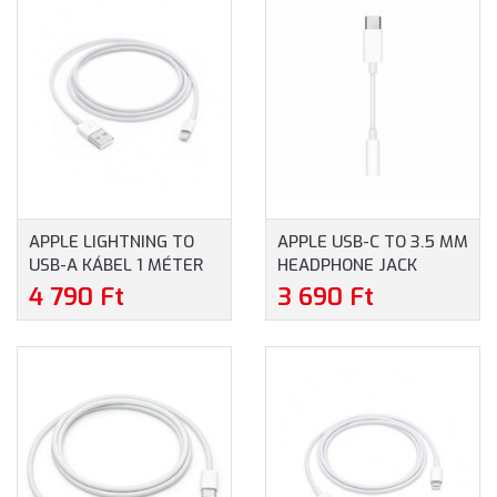
APPLE LIGHTNING TO
APPLE USB-C TO 3.5 MM
USB-A KÁBEL 1 MÉTER
HEADPHONE JACK
(MXLY2ZM/A) - FEHÉR
ADAPTER
4 790 Ft
3 690 Ft
SZÍN
(MW2Q3ZM/A)