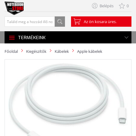
Belépés
0
Az ön kosara üres.
TERMÉKEINK
Főoldal
Kiegészítők
Kábelek
Apple kábelek