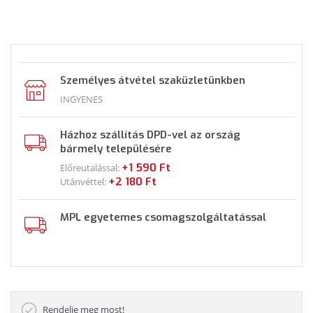
Személyes átvétel szaküzletünkben
INGYENES
Házhoz szállítás DPD-vel az ország
bármely településére
+1 590 Ft
Előreutalással:
+2 180 Ft
Utánvéttel:
MPL egyetemes csomagszolgáltatással
Rendelje meg most!