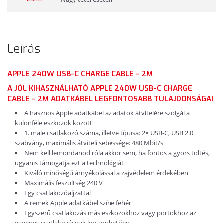
Leírás
APPLE 240W USB-C CHARGE CABLE - 2M
A JÓL KIHASZNÁLHATÓ APPLE 240W USB-C CHARGE
CABLE - 2M ADATKÁBEL LEGFONTOSABB TULAJDONSÁGAI
A hasznos Apple adatkábel az adatok átvitelére szolgál a
különféle eszközök között
1. male csatlakozó száma, illetve típusa: 2× USB-C, USB 2.0
szabvány, maximális átviteli sebessége: 480 Mbit/s
Nem kell lemondanod róla akkor sem, ha fontos a gyors töltés,
ugyanis támogatja ezt a technológiát
Kiváló minőségű árnyékolással a zajvédelem érdekében
Maximális feszültség 240 V
Egy csatlakozóaljzattal
A remek Apple adatkábel színe fehér
Egyszerű csatlakozás más eszközökhöz vagy portokhoz az
egyenes csatlakozásnak köszönhetően