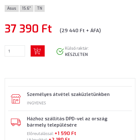
Asus
15.6"
TN
37 390 Ft
(29 440 Ft + ÁFA)
Külső raktár:
KÉSZLETEN
Személyes átvétel szaküzletünkben
INGYENES
Házhoz szállítás DPD-vel az ország
bármely településére
+1 590 Ft
Előreutalással:
+2 180 Ft
Utánvéttel: