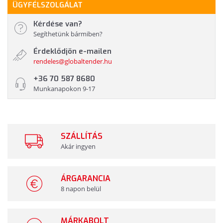
ÜGYFÉLSZOLGÁLAT
Kérdése van?
Segíthetünk bármiben?
Érdeklődjön e-mailen
rendeles@globaltender.hu
+36 70 587 8680
Munkanapokon 9-17
SZÁLLÍTÁS
Akár ingyen
ÁRGARANCIA
8 napon belül
MÁRKABOLT