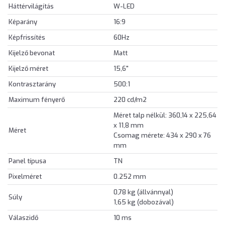
Háttérvilágítás
W-LED
Képarány
16:9
Képfrissítés
60Hz
Kijelző bevonat
Matt
Kijelző méret
15,6"
Kontrasztarány
500:1
Maximum fényerő
220 cd/m2
Méret talp nélkül: 360,14 x 225,64
x 11,8 mm
Méret
Csomag mérete: 434 x 290 x 76
mm
Panel típusa
TN
Pixelméret
0.252 mm
0,78 kg (állvánnyal)
Súly
1,65 kg (dobozával)
Válaszidő
10 ms