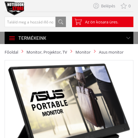
Belépés
0
Az ön kosara üres.
TERMÉKEINK
Főoldal
Monitor, Projektor, TV
Monitor
Asus monitor