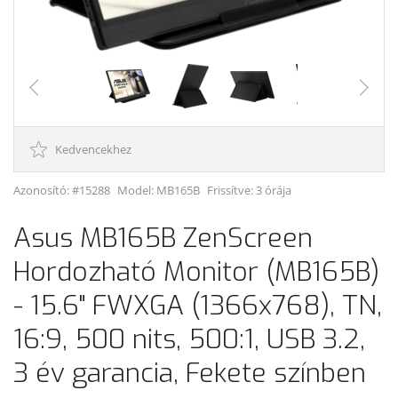
Kedvencekhez
Azonosító: #15288
Model:
MB165B
Frissítve: 3 órája
Asus MB165B ZenScreen
Hordozható Monitor (MB165B)
- 15.6" FWXGA (1366x768), TN,
16:9, 500 nits, 500:1, USB 3.2,
3 év garancia, Fekete színben