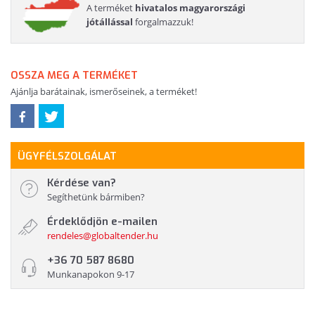
A terméket
hivatalos magyarországi
jótállással
forgalmazzuk!
OSSZA MEG A TERMÉKET
Ajánlja barátainak, ismerőseinek, a terméket!
ÜGYFÉLSZOLGÁLAT
Kérdése van?
Segíthetünk bármiben?
Érdeklődjön e-mailen
rendeles@globaltender.hu
+36 70 587 8680
Munkanapokon 9-17