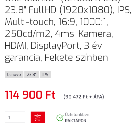
23.8" FullHD (1920x1080), IPS,
Multi-touch, 16:9, 1000:1,
250cd/m2, 4ms, Kamera,
HDMI, DisplayPort, 3 év
garancia, Fekete színben
Lenovo
23.8"
IPS
114 900 Ft
(90 472 Ft + ÁFA)
Üzletünkben:
RAKTÁRON