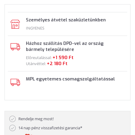
Személyes átvétel szaküzletünkben
INGYENES
Házhoz szállítás DPD-vel az ország
bármely településére
+1 590 Ft
Előreutalással:
+2 180 Ft
Utánvéttel:
MPL egyetemes csomagszolgáltatással
Rendelje meg most!
14 nap pénz visszafizetési garancia*