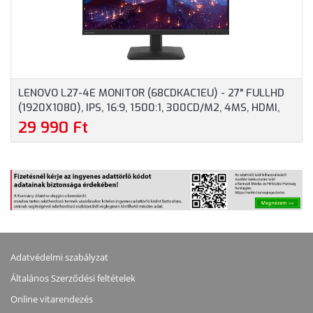
SZÍNBEN
LENOVO L27-4E MONITOR (68CDKAC1EU) - 27" FULLHD
(1920X1080), IPS, 16:9, 1500:1, 300CD/M2, 4MS, HDMI,
VGA, 3 ÉV GARANCIA, FEKETE SZÍNBEN
29 990 Ft
Adatvédelmi szabályzat
Általános Szerződési feltételek
Online vitarendezés