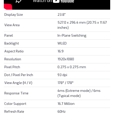
Display Size
23.8"
527.0 x 296.4 mm (20.75 x 11.67
View Area
inches)
Panel
In-Plane Switching
Backlight
WLED
Aspect Ratio
16:9
Resolution
1920x1080
Pixel Pitch
0.275 x 0.275 mm
Dot / Pixel Per Inch
93 dpi
View Angle (H / V)
178° / 178°
4ms (Extreme mode) / 6ms
Response Time
(Typical mode)
Color Support
16.7 Million
Refresh Rate
60Hz