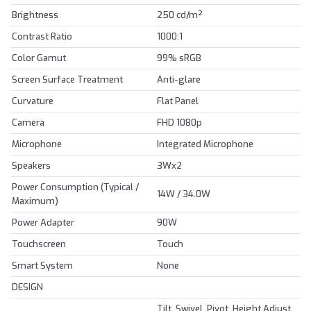
Brightness
250 cd/m²
Contrast Ratio
1000:1
Color Gamut
99% sRGB
Screen Surface Treatment
Anti-glare
Curvature
Flat Panel
Camera
FHD 1080p
Microphone
Integrated Microphone
Speakers
3Wx2
Power Consumption (Typical /
14W / 34.0W
Maximum)
Power Adapter
90W
Touchscreen
Touch
Smart System
None
DESIGN
Tilt, Swivel, Pivot, Height Adjust