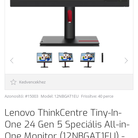
Kedvencekhez
Azonosító: #15003
Model:
12NBGAT1EU
Frissítve: 40 perce
Lenovo ThinkCentre Tiny-In-
One 24 Gen 5 Speciális All-in-
One Monitor (12NBGAT1EU) -