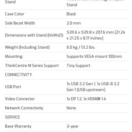
Stand
Stand
Case Color
Black
Side Bezel Width
2.0 mm
539.6 x 539.8 x 207.6 mm (21.24
Dimensions with Stand (HxWxD)
x 21.25 x 8.17 inches)
Weight (Including Stand)
6.0 kg / 13.2 lbs.
Mounting
Supports VESA mount 100mm
ThinkCentre M Series Support
Tiny Support
CONNECTIVITY
1x USB 3.2 Gen 1, 1x USB-B 3.2
USB Port
Gen 1 (USB upstream)
Video Connector
1x DP 1.2, 1x HDMI® 1.4
Network Connectivity
None
SERVICE
Base Warranty
3-year