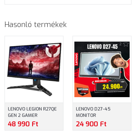
Hasonló termékek
2
LENOVO LEGION R27QE
LENOVO D27-45
GEN 2 GAMER
MONITOR
FREESYNC MONITOR
(67A5KAC6EU) - 27.0"
48 990 Ft
24 900 Ft
(68C7GAC3EU) - 27.0"
FULLHD (1920X1080),
WQHD (2560X1440),
VA, 75HZ, 16:9, 3000:1, 4