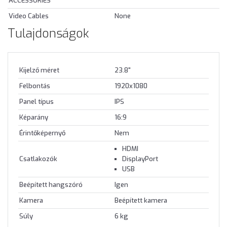
ACCESSORIES
Video Cables
None
Tulajdonságok
Kijelző méret
23.8"
Felbontás
1920x1080
Panel típus
IPS
Képarány
16:9
Érintőképernyő
Nem
HDMI
Csatlakozók
DisplayPort
USB
Beépített hangszóró
Igen
Kamera
Beépített kamera
Súly
6 kg