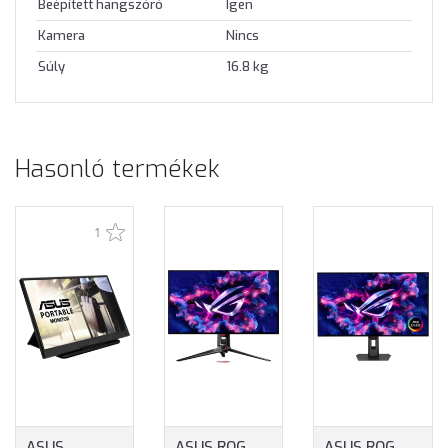
Beépített hangszóró
Igen
Kamera
Nincs
Súly
16.8 kg
Hasonló termékek
1
ASUS
ASUS ROG
ASUS ROG