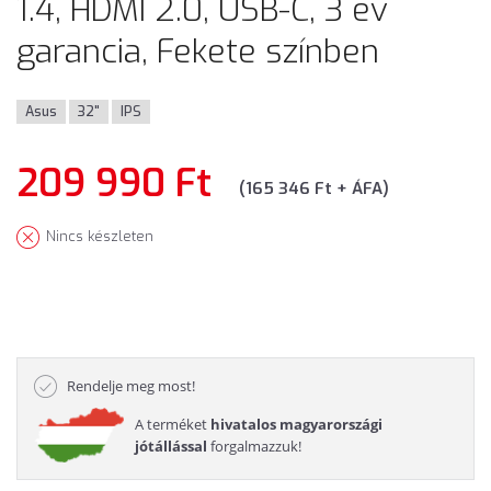
1.4, HDMI 2.0, USB-C, 3 év
garancia, Fekete színben
Asus
32"
IPS
209 990 Ft
(165 346 Ft + ÁFA)
Nincs készleten
Rendelje meg most!
A terméket
hivatalos magyarországi
jótállással
forgalmazzuk!