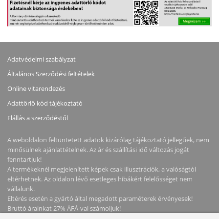
ÉV GARANCIA, FEKETE
400CD, 1MS, 2XHDMI,
SZÍNBEN
DISPLAYPORT, 4XUSB
TYPE-A, 3 ÉV GARANCIA,
FEKETE SZÍNBEN
Adatvédelmi szabályzat
Általános Szerződési feltételek
Online vitarendezés
Adattörlő kód tájékoztató
Elállás a szerződéstől
A weboldalon feltüntetett adatok kizárólag tájékoztató jellegűek, nem
minősülnek ajánlattételnek. Az ár és szállítási idő változás jogát
fenntartjuk!
A termékeknél megjelenített képek csak illusztrációk, a valóságtól
eltérhetnek. Az oldalon lévő esetleges hibákért felelősséget nem
vállalunk.
Eltérés esetén a gyártó által megadott paraméterek érvényesek!
Bruttó árainkat 27% ÁFÁ-val számoljuk!