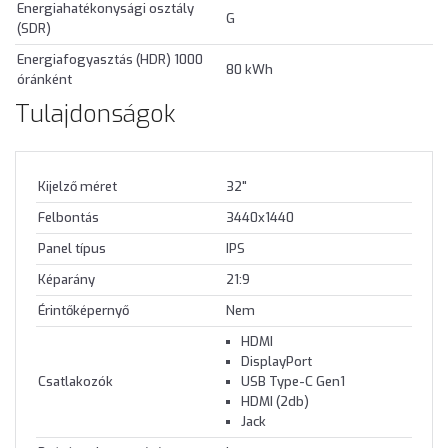
Energiahatékonysági osztály
G
(SDR)
Energiafogyasztás (HDR) 1000
80 kWh
óránként
Tulajdonságok
Kijelző méret
32"
Felbontás
3440x1440
Panel típus
IPS
Képarány
21:9
Érintőképernyő
Nem
HDMI
DisplayPort
Csatlakozók
USB Type-C Gen1
HDMI (2db)
Jack