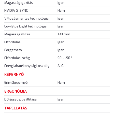
Magasságigazítás
Igen
NVIDIA G-SYNC
Nem
Villogásmentes technológia
Igen
Low Blue Light technológia
Igen
Magasságállítás
130 mm
Elfordulás
Igen
Forgatható
Igen
Elfordulási szög
90 - -90 °
Energiahatékonysági osztály
A-G
KÉPERNYŐ
Érintőképernyő
Nem
ERGONÓMIA
Dőlésszög beállítása
Igen
TÁPELLÁTÁS