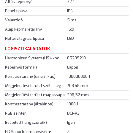
Átlós képernyő
32 "
Panel típusa
IPS
Válaszidő
5 ms
Alap képméretarány
16:9
Háttérvilágítás típusa
LED
LOGISZTIKAI ADATOK
Harmonized System (HS)-kód
85285210
Képernyő formája
Lapos
Kontrasztarány (dinamikus)
100000000:1
Megjelenítési terület szélessége
708,48 mm
Megjelenítési terület magassága
398,52 mm
Kontrasztarány (általános)
1000:1
RGB színtér
DCI-P3
Beépített hangszóró(k)
Igen
HDMI portok mennyisége
2