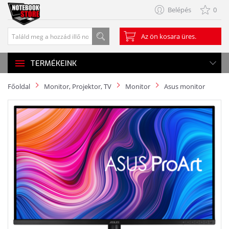
Belépés
0
Az ön kosara üres.
TERMÉKEINK
Főoldal
Monitor, Projektor, TV
Monitor
Asus monitor