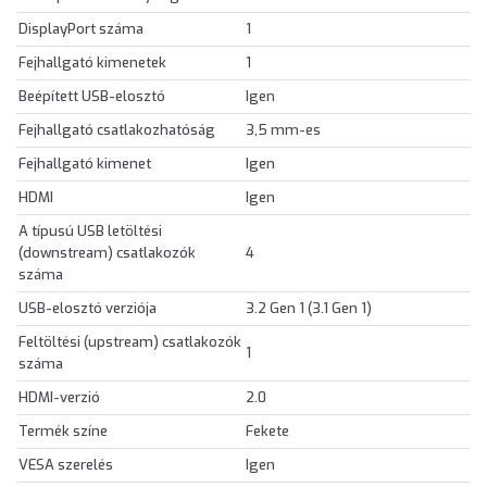
DisplayPort száma
1
Fejhallgató kimenetek
1
Beépített USB-elosztó
Igen
Fejhallgató csatlakozhatóság
3,5 mm-es
Fejhallgató kimenet
Igen
HDMI
Igen
A típusú USB letöltési
(downstream) csatlakozók
4
száma
USB-elosztó verziója
3.2 Gen 1 (3.1 Gen 1)
Feltöltési (upstream) csatlakozók
1
száma
HDMI-verzió
2.0
Termék színe
Fekete
VESA szerelés
Igen