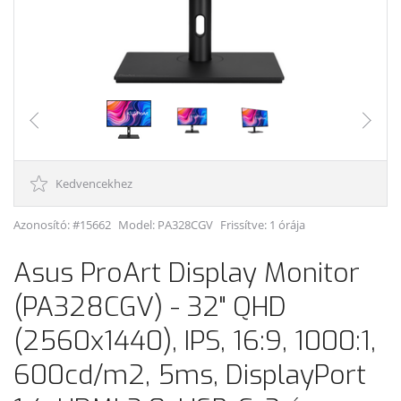
Kedvencekhez
Azonosító: #15662
Model:
PA328CGV
Frissítve: 1 órája
Asus ProArt Display Monitor
(PA328CGV) - 32" QHD
(2560x1440), IPS, 16:9, 1000:1,
600cd/m2, 5ms, DisplayPort