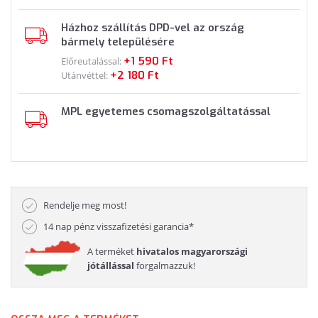
Házhoz szállítás DPD-vel az ország
bármely településére
+1 590 Ft
Előreutalással:
+2 180 Ft
Utánvéttel:
MPL egyetemes csomagszolgáltatással
Rendelje meg most!
14 nap pénz visszafizetési garancia*
A terméket
hivatalos magyarországi
jótállással
forgalmazzuk!