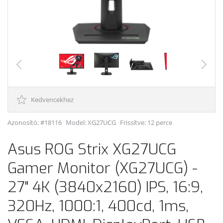
Kedvencekhez
Azonosító: #18116
Model:
XG27UCG
Frissítve: 12 perce
Asus ROG Strix XG27UCG
Gamer Monitor (XG27UCG) -
27" 4K (3840x2160) IPS, 16:9,
320Hz, 1000:1, 400cd, 1ms,