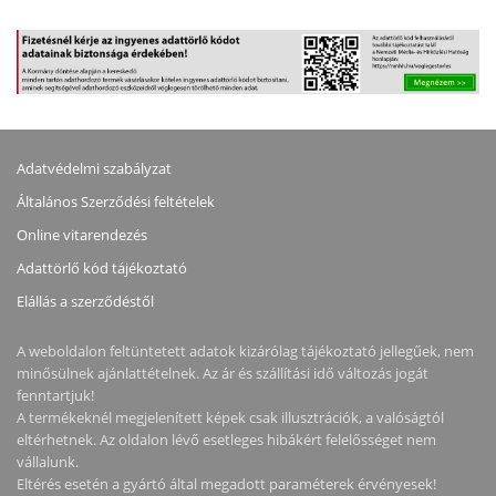
1000:1, 350CD, 1MS,
(3440X1440), 180HZ,
HDMI, DISPLAYPORT, 3
21:9, VA, WLED, 4000:1,
ÉV GARANCIA, FEKETE
400CD, 1MS, 2XHDMI,
SZÍNBEN
DISPLAYPORT, 4XUSB
TYPE-A, 3 ÉV GARANCIA,
FEKETE SZÍNBEN
Adatvédelmi szabályzat
Általános Szerződési feltételek
Online vitarendezés
Adattörlő kód tájékoztató
Elállás a szerződéstől
A weboldalon feltüntetett adatok kizárólag tájékoztató jellegűek, nem
minősülnek ajánlattételnek. Az ár és szállítási idő változás jogát
fenntartjuk!
A termékeknél megjelenített képek csak illusztrációk, a valóságtól
eltérhetnek. Az oldalon lévő esetleges hibákért felelősséget nem
vállalunk.
Eltérés esetén a gyártó által megadott paraméterek érvényesek!