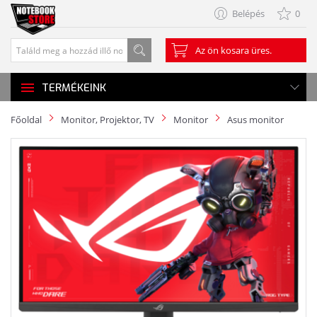
Belépés
0
Az ön kosara üres.
TERMÉKEINK
Főoldal
Monitor, Projektor, TV
Monitor
Asus monitor