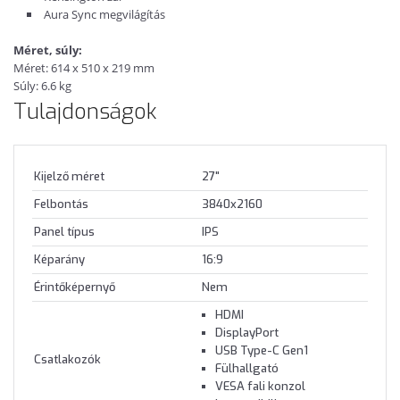
Aura Sync megvilágítás
Méret, súly:
Méret: 614 x 510 x 219 mm
Súly: 6.6 kg
Tulajdonságok
Kijelző méret
27"
Felbontás
3840x2160
Panel típus
IPS
Képarány
16:9
Érintőképernyő
Nem
HDMI
DisplayPort
USB Type-C Gen1
Csatlakozók
Fülhallgató
VESA fali konzol