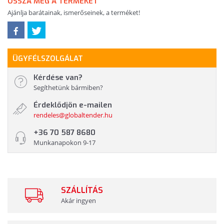
OSSZA MEG A TERMÉKET
Ajánlja barátainak, ismerőseinek, a terméket!
ÜGYFÉLSZOLGÁLAT
Kérdése van?
Segíthetünk bármiben?
Érdeklődjön e-mailen
rendeles@globaltender.hu
+36 70 587 8680
Munkanapokon 9-17
SZÁLLÍTÁS
Akár ingyen