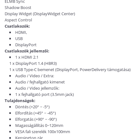
ELMB Sync
Shadow Boost
Display Widget (DisplayWidget Center)
Aspect Control
Csatlakozók:
HDMI,
USB
DisplayPort
Csatlakozók jellemzői:
1 x HDMI 2.1
1 x DisplayPort 1.4 (HBR3)
1 x USB Type-C bemenet (DisplayPort, PowerDelivery támogatása)
Audio / Video / Extra:
Audio / fejhallgató kimenet
Audio / Video jellemzők:
1 x fejhallgató port (3.5mm jack)
Tulajdonságok:
Döntés (+20° ~ -5°)
Elfordítás (+45° ~ -45°)
Elforgatás (+90° ~ -90°)
Magasságállítás 0~120mm
VESA fali szerelék 100x100mm
Kensington zár