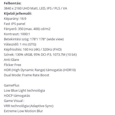
Felbontás:
3840 x 2160 UHD Matt, LED, IPS / PLS / VA
Kijelző jellemzői:
Képarány: 16:9
Fast IPS panel
Fényerő: 350 (max. 400) cd/m2
Kontraszt: 1000:1
Betekintési szög: 178°/ 178° (wide view)
Válaszidő: 1 ms (GTG)
Képfrissítés: 160 Hz (4K) / 320Hz (FHD)
Színek: 130% sRGB, 95% DCI-P3, 1073.7M (10 bit)
Anti-Glare
Flicker Free
HDR (High Dynamic Range) támogatás (HDR10)
Dual Mode: Frame Rate Boost
GamePlus
Low Blue Light technológia
HDCP támogatás
Game Visual :
VRR technológia (Adaptive-Sync)
Extreme Low Motion Blur