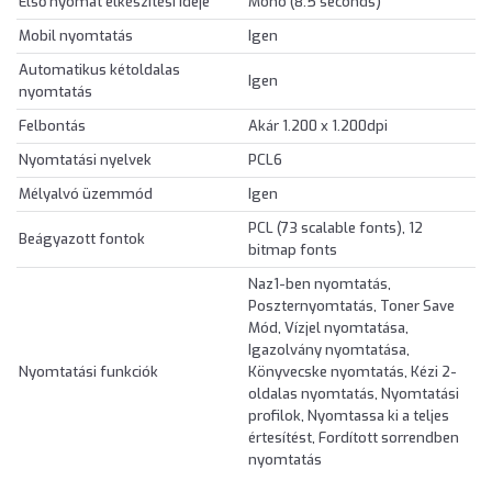
Első nyomat elkészítési ideje
Mono (8.5 seconds)
Mobil nyomtatás
Igen
Automatikus kétoldalas
Igen
nyomtatás
Felbontás
Akár 1.200 x 1.200dpi
Nyomtatási nyelvek
PCL6
Mélyalvó üzemmód
Igen
PCL (73 scalable fonts), 12
Beágyazott fontok
bitmap fonts
Naz1-ben nyomtatás,
Poszternyomtatás, Toner Save
Mód, Vízjel nyomtatása,
Igazolvány nyomtatása,
Nyomtatási funkciók
Könyvecske nyomtatás, Kézi 2-
oldalas nyomtatás, Nyomtatási
profilok, Nyomtassa ki a teljes
értesítést, Fordított sorrendben
nyomtatás