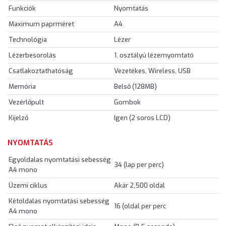
Funkciók
Nyomtatás
Maximum paprméret
A4
Technológia
Lézer
Lézerbesorolás
1. osztályú lézernyomtató
Csatlakoztathatóság
Vezetékes, Wireless, USB
Memória
Belső (128MB)
Vezérlőpult
Gombok
Kijelző
Igen (2 soros LCD)
NYOMTATÁS
Egyoldalas nyomtatási sebesség
34 (lap per perc)
A4 mono
Üzemi ciklus
Akár 2,500 oldal
Kétoldalas nyomtatási sebesség
16 (oldal per perc
A4 mono