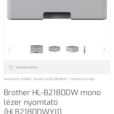
Kedvencekhez
Azonosító: #20082
Model:
HLB2180DWYJ1
Frissítve: 6 órája
Brother HL-B2180DW mono
lézer nyomtató
(HLB2180DWYJ1)