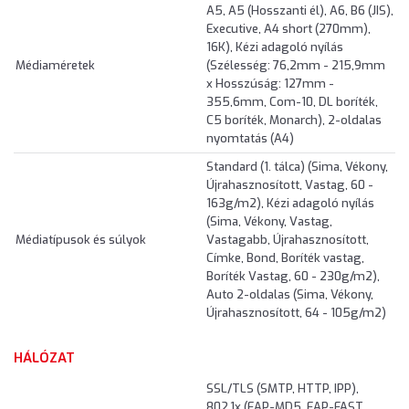
A5, A5 (Hosszanti él), A6, B6 (JIS),
Executive, A4 short (270mm),
16K), Kézi adagoló nyílás
Médiaméretek
(Szélesség: 76,2mm - 215,9mm
x Hosszúság: 127mm -
355,6mm, Com-10, DL boríték,
C5 boríték, Monarch), 2-oldalas
nyomtatás (A4)
Standard (1. tálca) (Sima, Vékony,
Újrahasznosított, Vastag, 60 -
163g/m2), Kézi adagoló nyílás
(Sima, Vékony, Vastag,
Médiatípusok és súlyok
Vastagabb, Újrahasznosított,
Címke, Bond, Boríték vastag,
Boríték Vastag, 60 - 230g/m2),
Auto 2-oldalas (Sima, Vékony,
Újrahasznosított, 64 - 105g/m2)
HÁLÓZAT
SSL/TLS (SMTP, HTTP, IPP),
802,1x (EAP-MD5, EAP-FAST,