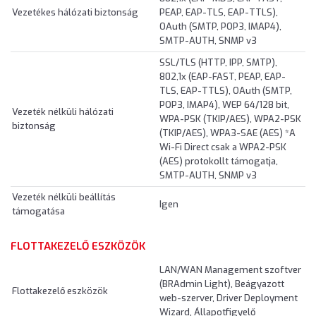
Vezetékes hálózati biztonság
PEAP, EAP-TLS, EAP-TTLS),
OAuth (SMTP, POP3, IMAP4),
SMTP-AUTH, SNMP v3
SSL/TLS (HTTP, IPP, SMTP),
802,1x (EAP-FAST, PEAP, EAP-
TLS, EAP-TTLS), OAuth (SMTP,
POP3, IMAP4), WEP 64/128 bit,
Vezeték nélküli hálózati
WPA-PSK (TKIP/AES), WPA2-PSK
biztonság
(TKIP/AES), WPA3-SAE (AES) *A
Wi-Fi Direct csak a WPA2-PSK
(AES) protokollt támogatja,
SMTP-AUTH, SNMP v3
Vezeték nélküli beállítás
Igen
támogatása
FLOTTAKEZELŐ ESZKÖZÖK
LAN/WAN Management szoftver
(BRAdmin Light), Beágyazott
Flottakezelő eszközök
web-szerver, Driver Deployment
Wizard, Állapotfigyelő