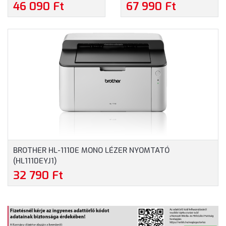
NYOMTATÓ
MULTIFUNKCIÓS MONO
46 090 Ft
67 990 Ft
(HLL2442DWYJ1)
LÉZER NYOMTATÓ
(DCPL2622DWYJ1)
BROTHER HL-1110E MONO LÉZER NYOMTATÓ
(HL1110EYJ1)
32 790 Ft