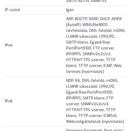
SMTP-AUTH, SNMP v3
IP-szűrő
Igen
ARP, BOOTP, RARP, DHCP, APIPA
(AutoIP), WINS/NetBIOS
névfeloldás, DNS-feloldó, mDNS,
LLMNR válaszadó, LPR/LPD,
SMTP kliens, Egyedi Raw
IPv4
Port/Port9100, FTP szerver,
IPP/IPPS, SNMPv1/v2c/v3,
HTTP/HTTPS szerver, TFTP
kliens, TFTP szerver, ICMP, Web
Services (nyomtatás)
NDP, RA, DNS-feloldó, mDNS,
LLMNR válaszadó, LPR/LPD,
Egyedi Raw Port/Port9100,
IPP/IPPS, SMTP kliens, FTP
IPv6
szerver, SNMPv1/v2c/v3,
HTTP/HTTPS szerver, TFTP
kliens, TFTP szerver, ICMPv6,
Webszolgáltatások (nyomtatás)
Firmware frissítések, Port-alapú