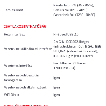
Páratartalom % (35 - 85%),
Tárolási limit
Celsius fok (0°C - 40°C),
Fahrenheit fok (32°F - 104°F)
CSATLAKOZTATHATÓSÁG
Helyi interfész
Hi-Speed USB 2,0
2,4 GHz: IEEE 802,11b/g/n
(infrastruktúra mód), 5 GHz: IEEE
Vezeték nélküli hálózati interfész
802,11a/n (infrastruktúra mód),
IEEE 802,11g/n (Wi-Fi Direct)
Fast Ethernet (10Base-
Vezetékes interfész
T/100Base-TX)
Vezeték nélküli beállítás
Igen
támogatása
Vezeték nélküli alkalmazások
Igen
WiFi Direct
Igen