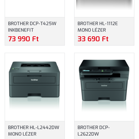
BROTHER DCP-T425W
BROTHER HL-1112E
INKBENEFIT
MONO LÉZER
MULTIFUNKCIÓS SZÍNES
NYOMTATÓ (HL1112EYJ1)
73 990 Ft
33 690 Ft
TINTASUGARAS
TINTATARTÁLYOS
NYOMTATÓ
(DCPT425WYJ1)
BROTHER HL-L2442DW
BROTHER DCP-
MONO LÉZER
L2622DW