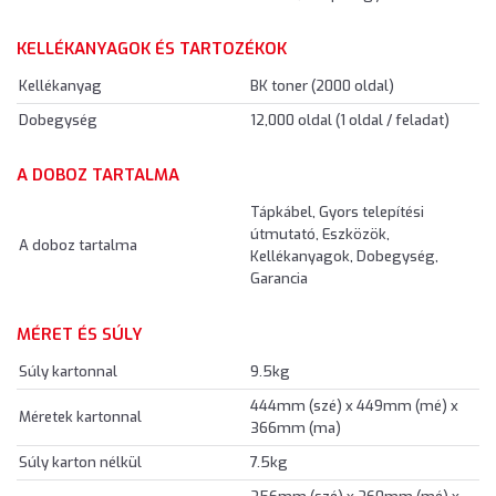
KELLÉKANYAGOK ÉS TARTOZÉKOK
Kellékanyag
BK toner (2000 oldal)
Dobegység
12,000 oldal (1 oldal / feladat)
A DOBOZ TARTALMA
Tápkábel, Gyors telepítési
útmutató, Eszközök,
A doboz tartalma
Kellékanyagok, Dobegység,
Garancia
MÉRET ÉS SÚLY
Súly kartonnal
9.5kg
444mm (szé) x 449mm (mé) x
Méretek kartonnal
366mm (ma)
Súly karton nélkül
7.5kg