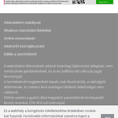
Adatvédelmi szabályzat
Általános Szerződési feltételek
Online vitarendezés
Adattörlő kód tájékoztató
Elállás a szerződéstől
A weboldalon feltüntetett adatok kizárólag tájékoztató jellegűek, nem
minősülnek ajánlattételnek. Az ár és szállítási idő változás jogát
fenntartjuk!
A termékeknél megjelenített képek csak illusztrációk, a valóságtól
eltérhetnek. Az oldalon lévő esetleges hibákért felelősséget nem
vállalunk.
Eltérés esetén a gyártó által megadott paraméterek érvényesek!
Bruttó árainkat 27% ÁFÁ-val számoljuk!
Ez a webhely a böngészés tökéletesítése érdekében cookie-
Copyright © 2026 NotebookStore. Minden jog fenntartva!
kat használ. Ha bővebb információkat szeretne kapni a