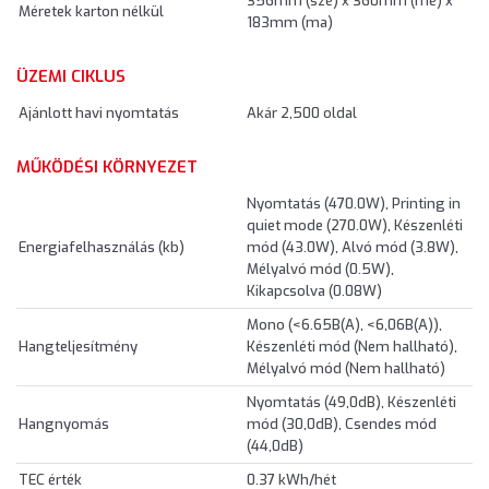
356mm (szé) x 360mm (mé) x
Méretek karton nélkül
183mm (ma)
ÜZEMI CIKLUS
Ajánlott havi nyomtatás
Akár 2,500 oldal
MŰKÖDÉSI KÖRNYEZET
Nyomtatás (470.0W), Printing in
quiet mode (270.0W), Készenléti
Energiafelhasználás (kb)
mód (43.0W), Alvó mód (3.8W),
Mélyalvó mód (0.5W),
Kikapcsolva (0.08W)
Mono (<6.65B(A), <6,06B(A)),
Hangteljesítmény
Készenléti mód (Nem hallható),
Mélyalvó mód (Nem hallható)
Nyomtatás (49,0dB), Készenléti
Hangnyomás
mód (30,0dB), Csendes mód
(44,0dB)
TEC érték
0.37 kWh/hét