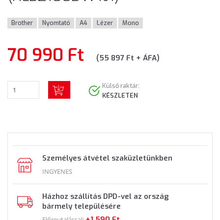
Brother
Nyomtató
A4
Lézer
Mono
70 990 Ft
(55 897 Ft + ÁFA)
Külső raktár:
KÉSZLETEN
Személyes átvétel szaküzletünkben
INGYENES
Házhoz szállítás DPD-vel az ország
bármely településére
+1 590 Ft
Előreutalással: