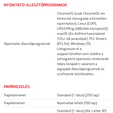
NYOMTATÓ-ILLESZTŐPROGRAMOK
ChromeOS (csak ChromeOS-en
keresztül támogatja a közvetlen
nyomtatást), Linux (CUPS,
LPD/LPRng (x86/x64 környezet)),
macOS (Az AirPrint használatát
11,0,x-től javasoljuk), PCL Drivers
Nyomtató-illesztőprogramok
(PCL5e), Windows (11),
Látogasson el a
support.brother.com oldalra a
támogatott operációs rendszerek
teljes listájáért, valamint a
legújabb illesztőprogramok és
szoftverek letöltéséhez.
PAPÍRKEZELÉS
Papirbemenet
Standard (1. tálca) (250 lap)
Papírkimenet
Nyomattal lefelé (150 lap)
Standard (1. tálca) (A4, Letter, B5,