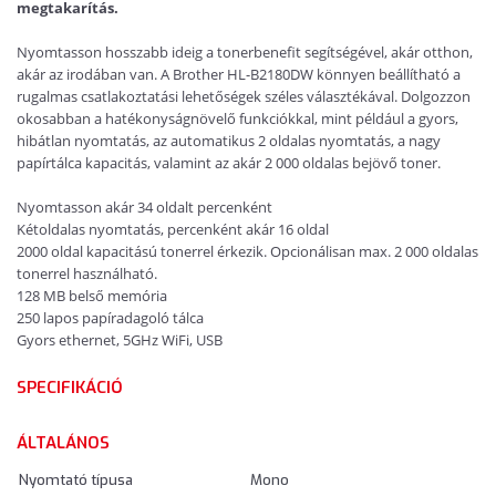
megtakarítás.
Nyomtasson hosszabb ideig a tonerbenefit segítségével, akár otthon,
akár az irodában van. A Brother HL-B2180DW könnyen beállítható a
rugalmas csatlakoztatási lehetőségek széles választékával. Dolgozzon
okosabban a hatékonyságnövelő funkciókkal, mint például a gyors,
hibátlan nyomtatás, az automatikus 2 oldalas nyomtatás, a nagy
papírtálca kapacitás, valamint az akár 2 000 oldalas bejövő toner.
Nyomtasson akár 34 oldalt percenként
Kétoldalas nyomtatás, percenként akár 16 oldal
2000 oldal kapacitású tonerrel érkezik. Opcionálisan max. 2 000 oldalas
tonerrel használható.
128 MB belső memória
250 lapos papíradagoló tálca
Gyors ethernet, 5GHz WiFi, USB
SPECIFIKÁCIÓ
ÁLTALÁNOS
Nyomtató típusa
Mono