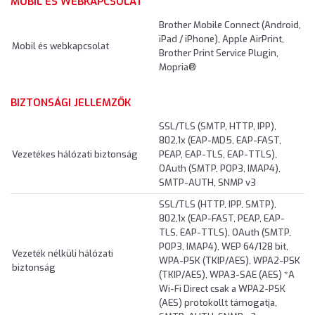
MOBIL ÉS WEBKAPCSOLAT
Brother Mobile Connect (Android,
iPad / iPhone), Apple AirPrint,
Mobil és webkapcsolat
Brother Print Service Plugin,
Mopria®
BIZTONSÁGI JELLEMZŐK
SSL/TLS (SMTP, HTTP, IPP),
802,1x (EAP-MD5, EAP-FAST,
Vezetékes hálózati biztonság
PEAP, EAP-TLS, EAP-TTLS),
OAuth (SMTP, POP3, IMAP4),
SMTP-AUTH, SNMP v3
SSL/TLS (HTTP, IPP, SMTP),
802,1x (EAP-FAST, PEAP, EAP-
TLS, EAP-TTLS), OAuth (SMTP,
POP3, IMAP4), WEP 64/128 bit,
Vezeték nélküli hálózati
WPA-PSK (TKIP/AES), WPA2-PSK
biztonság
(TKIP/AES), WPA3-SAE (AES) *A
Wi-Fi Direct csak a WPA2-PSK
(AES) protokollt támogatja,