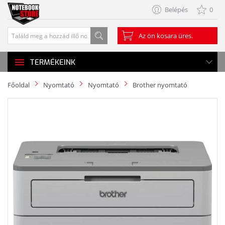
Belépés
0
Az ön kosara üres.
TERMÉKEINK
Főoldal
Nyomtató
Nyomtató
Brother nyomtató