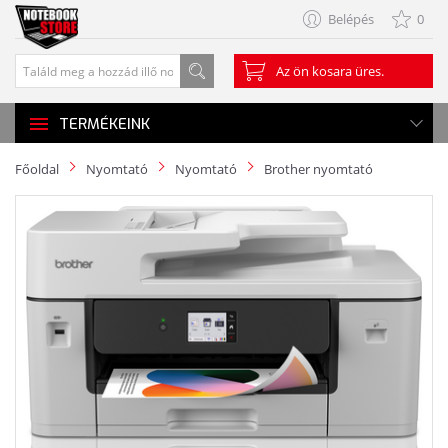
Belépés
0
Az ön kosara üres.
TERMÉKEINK
Főoldal
Nyomtató
Nyomtató
Brother nyomtató