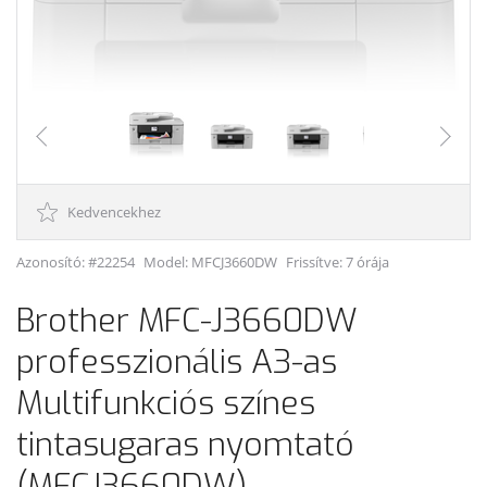
Kedvencekhez
Azonosító: #22254
Model:
MFCJ3660DW
Frissítve: 7 órája
Brother MFC-J3660DW
professzionális A3-as
Multifunkciós színes
tintasugaras nyomtató
(MFCJ3660DW)