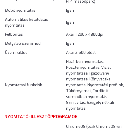
(4,4 másodperc)
Mobil nyomtatás
Igen
Automatikus kétoldalas
Igen
nyomtatás
Felbontás
Akár 1.200 x 4800dpi
Mélyalvó üzemmód
Igen
Üzemi ciklus
Akár 2,500 oldal
Naz1-ben nyomtatás,
Poszternyomtatás, Vízjel
nyomtatása, Igazolvány
nyomtatása, Könyvecske
Nyomtatási funkciók
nyomtatás, Nyomtatási profilok,
Tükörnyomat, Fordított
sorrendben nyomtatás,
Színjavítás, Szegély nélküli
nyomtatás
NYOMTATÓ-ILLESZTŐPROGRAMOK
ChromeOS (csak ChromeOS-en