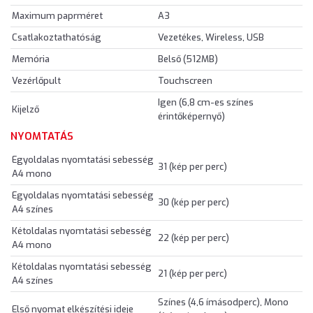
Maximum paprméret
A3
Csatlakoztathatóság
Vezetékes, Wireless, USB
Memória
Belső (512MB)
Vezérlőpult
Touchscreen
Igen (6,8 cm-es színes
Kijelző
érintőképernyő)
NYOMTATÁS
Egyoldalas nyomtatási sebesség
31 (kép per perc)
A4 mono
Egyoldalas nyomtatási sebesség
30 (kép per perc)
A4 színes
Kétoldalas nyomtatási sebesség
22 (kép per perc)
A4 mono
Kétoldalas nyomtatási sebesség
21 (kép per perc)
A4 színes
Színes (4,6 ímásodperc), Mono
Első nyomat elkészítési ideje