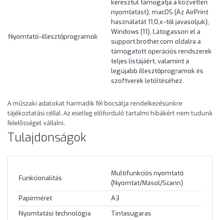
keresztül támogatja a közvetlen
nyomtatást), macOS (Az AirPrint
használatát 11,0,x-től javasoljuk),
Windows (11), Látogasson el a
Nyomtató-illesztőprogramok
support.brother.com oldalra a
támogatott operációs rendszerek
teljes listájáért, valamint a
legújabb illesztőprogramok és
szoftverek letöltéséhez.
A műszaki adatokat harmadik fél bocsátja rendelkezésünkre
tájékoztatási céllal. Az esetleg előforduló tartalmi hibákért nem tudunk
felelősséget vállalni.
Tulajdonságok
Multifunkciós nyomtató
Funkcionalitás
(Nyomtat/Másol/Scann)
Papírméret
A3
Nyomtatási technológia
Tintasugaras