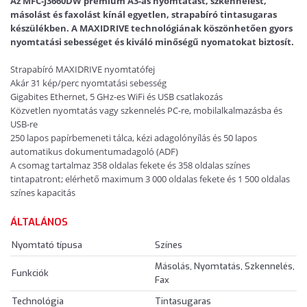
Az MFC-J3660DW prémium A3-as nyomtatást, szkennelést,
másolást és faxolást kínál egyetlen, strapabíró tintasugaras
készülékben. A MAXIDRIVE technológiának köszönhetően gyors
nyomtatási sebességet és kiváló minőségű nyomatokat biztosít.
Strapabíró MAXIDRIVE nyomtatófej
Akár 31 kép/perc nyomtatási sebesség
Gigabites Ethernet, 5 GHz-es WiFi és USB csatlakozás
Közvetlen nyomtatás vagy szkennelés PC-re, mobilalkalmazásba és
USB-re
250 lapos papírbemeneti tálca, kézi adagolónyílás és 50 lapos
automatikus dokumentumadagoló (ADF)
A csomag tartalmaz 358 oldalas fekete és 358 oldalas színes
tintapatront; elérhető maximum 3 000 oldalas fekete és 1 500 oldalas
színes kapacitás
ÁLTALÁNOS
Nyomtató típusa
Színes
Másolás, Nyomtatás, Szkennelés,
Funkciók
Fax
Technológia
Tintasugaras