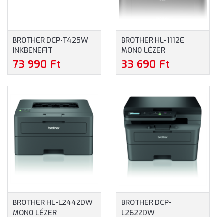
BROTHER DCP-T425W
BROTHER HL-1112E
INKBENEFIT
MONO LÉZER
MULTIFUNKCIÓS SZÍNES
NYOMTATÓ (HL1112EYJ1)
73 990 Ft
33 690 Ft
TINTASUGARAS
TINTATARTÁLYOS
NYOMTATÓ
(DCPT425WYJ1)
BROTHER HL-L2442DW
BROTHER DCP-
MONO LÉZER
L2622DW