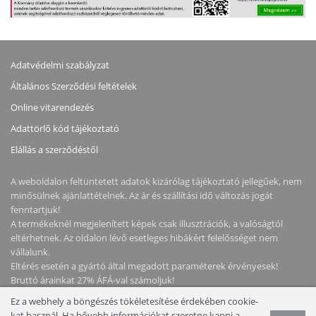
Adatvédelmi szabályzat
Általános Szerződési feltételek
Online vitarendezés
Adattörlő kód tájékoztató
Elállás a szerződéstől
A weboldalon feltüntetett adatok kizárólag tájékoztató jellegűek, nem
minősülnek ajánlattételnek. Az ár és szállítási idő változás jogát
fenntartjuk!
A termékeknél megjelenített képek csak illusztrációk, a valóságtól
eltérhetnek. Az oldalon lévő esetleges hibákért felelősséget nem
vállalunk.
Eltérés esetén a gyártó által megadott paraméterek érvényesek!
Bruttó árainkat 27% ÁFÁ-val számoljuk!
Ez a webhely a böngészés tökéletesítése érdekében cookie-
Copyright © 2026 NotebookStore. Minden jog fenntartva!
kat használ. Ha bővebb információkat szeretne kapni a