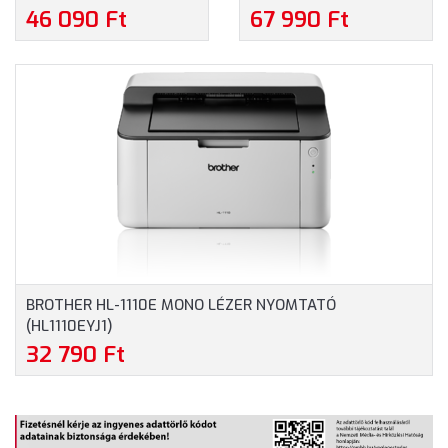
NYOMTATÓ
MULTIFUNKCIÓS MONO
46 090 Ft
67 990 Ft
(HLL2442DWYJ1)
LÉZER NYOMTATÓ
(DCPL2622DWYJ1)
BROTHER HL-1110E MONO LÉZER NYOMTATÓ
(HL1110EYJ1)
32 790 Ft