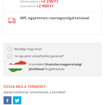
+2 250 Ft
Előreutalással:
+2 500 Ft
Utánvéttel:
MPL egyetemes csomagszolgáltatással
Rendelje meg most!
14 nap pénz visszafizetési garancia*
A terméket
hivatalos magyarországi
jótállással
forgalmazzuk!
OSSZA MEG A TERMÉKET
Ajánlja barátainak, ismerőseinek, a terméket!