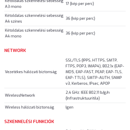
Kétoldalas szkennelési sebesség
17 (kép per perc)
A3 mono
Kétoldalas szkennelési sebesség
36 (kép per perc)
A4 színes
Kétoldalas szkennelési sebesség
36 (kép per perc)
A4 mono
NETWORK
SSL/TLS (IPPS, HTTPS, SMTP,
FTPS, POP3, IMAP4), 802,1x (EAP-
Vezetékes hálózati biztonság
MD5, EAP-FAST, PEAP, EAP-TLS,
EAP-TTLS), SMTP-AUTH, SNMP
v3, Kerberos, IPsec, APOP
2,4 GHz: IEEE 802,11 b/g/n
WirelessNetwork
(Infrastruktuuritila)
Wireless hálózati biztonság
Igen
SZKENNELÉSI FUNKCIÓK