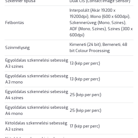
Szkenner típusa
Dual CIS (Contact Image Sensor)
Interpolált (Akár 19200 x
19200dpi), Mono (600 x 600dpi),
Felbontás
Szkennerüveg (Mono, Színes),
ADF (Mono, Színes), Színes (300 x
600dpi)
Kimeneti (24 bit), Bemeneti, 48
Színmélység
bit Colour Processing
Egyoldalas szkennelési sebesség
13 (kép per perc)
A3 színes
Egyoldalas szkennelési sebesség
13 (kép per perc)
A3 mono
Egyoldalas szkennelési sebesség
25 (kép per perc)
A4 színes
Egyoldalas szkennelési sebesség
25 (kép per perc)
A4 mono
Kétoldalas szkennelési sebesség
17 (kép per perc)
A3 színes