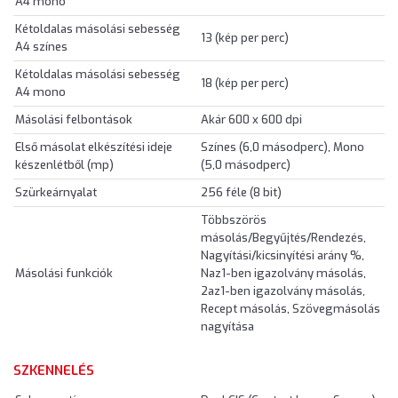
A4 mono
Kétoldalas másolási sebesség
13 (kép per perc)
A4 színes
Kétoldalas másolási sebesség
18 (kép per perc)
A4 mono
Másolási felbontások
Akár 600 x 600 dpi
Első másolat elkészítési ideje
Színes (6,0 másodperc), Mono
készenlétből (mp)
(5,0 másodperc)
Szürkeárnyalat
256 féle (8 bit)
Többszörös
másolás/Begyűjtés/Rendezés,
Nagyítási/kicsinyítési arány %,
Másolási funkciók
Naz1-ben igazolvány másolás,
2az1-ben igazolvány másolás,
Recept másolás, Szövegmásolás
nagyítása
SZKENNELÉS