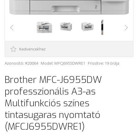
Kedvencekhez
Azonosító: #20064
Model:
MFCJ6955DWRE1
Frissítve: 19 órája
Brother MFC-J6955DW
professzionális A3-as
Multifunkciós színes
tintasugaras nyomtató
(MFCJ6955DWRE1)