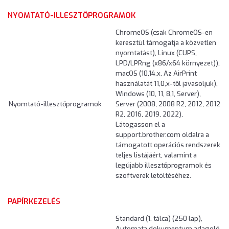
NYOMTATÓ-ILLESZTŐPROGRAMOK
ChromeOS (csak ChromeOS-en
keresztül támogatja a közvetlen
nyomtatást), Linux (CUPS,
LPD/LPRng (x86/x64 környezet)),
macOS (10,14,x, Az AirPrint
használatát 11,0,x-től javasoljuk),
Windows (10, 11, 8,1, Server),
Nyomtató-illesztőprogramok
Server (2008, 2008 R2, 2012, 2012
R2, 2016, 2019, 2022),
Látogasson el a
support.brother.com oldalra a
támogatott operációs rendszerek
teljes listájáért, valamint a
legújabb illesztőprogramok és
szoftverek letöltéséhez.
PAPÍRKEZELÉS
Standard (1. tálca) (250 lap),
Automata dokumentum adagoló