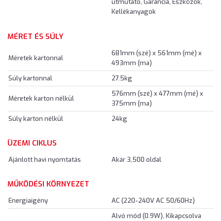
útmutató, Garancia, Eszközök,
Kellékanyagok
MÉRET ÉS SÚLY
681mm (szé) x 561mm (mé) x
Méretek kartonnal
493mm (ma)
Súly kartonnal
27.5kg
576mm (szé) x 477mm (mé) x
Méretek karton nélkül
375mm (ma)
Súly karton nélkül
24kg
ÜZEMI CIKLUS
Ajánlott havi nyomtatás
Akár 3,500 oldal
MŰKÖDÉSI KÖRNYEZET
Energiaigény
AC (220-240V AC 50/60Hz)
Alvó mód (0.9W), Kikapcsolva