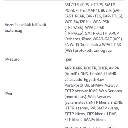
SSL/TLS (IPPS, HTTPS, SMTP,
POP3, FTPS, IMAP4), 802,1x (EAP-
FAST, PEAP, EAP-TLS, EAP-TTLS),
WEP 64/128 bit, WPA-PSK
Vezeték nélküli hálózati
(TKIP/AES), WPA2-PSK
biztonság
(TKIP/AES), SMTP-AUTH, APOP,
Kerberos, IPsec, WPA3-SAE (AES)
*A Wi-Fi Direct csak a WPA2-PSK
(AES) protokollt támogatja
IP-szűrő
Igen
ARP, RARP, BOOTP, DHCP, APIPA
(AutoIP), DNS-feloldó, LLMNR
válaszadó, Egyedi Raw
Port/Port9100, SNMPv1/v2c/v3,
TFTP szerver, ICMP, Web Services
IPv4
(nyomtatás), Web Services
(szkennelés), SNTP kliens, mDNS,
HTTP szerver, IPP, SMTP kliens,
TFTP kliens, CIFS kliens, LDAP,
FTP kliens, IMAP4 kliens