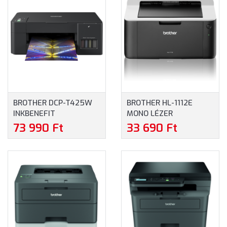
BROTHER DCP-T425W
BROTHER HL-1112E
INKBENEFIT
MONO LÉZER
MULTIFUNKCIÓS SZÍNES
NYOMTATÓ (HL1112EYJ1)
73 990 Ft
33 690 Ft
TINTASUGARAS
TINTATARTÁLYOS
NYOMTATÓ
(DCPT425WYJ1)