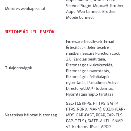
Service Plugin, Mopria®, Brother
Mobil és webkapcsolat
Apps, Web Connect, Brother
Mobile Connect
BIZTONSÁGI JELLEMZŐK
Firmware frissítések, Email
Értesítések, Jelentések e-
mailben, Secure Function Lock
3,0, Zárolás beállítása,
Biztonságos kulcskezelés,
Tulajdonságok
Biztonságos nyomtatás,
Biztonságos felhőalapú
nyomtatás, Paikallinen Active
Directory/LDAP -todennus,
Nyomtatási napló tárolása
SSL/TLS (IPPS, HTTPS, SMTP,
FTPS, POP3, IMAP4), 802,1x (EAP-
Vezetékes hálózati biztonság
MD5, EAP-FAST, PEAP, EAP-TLS,
EAP-TTLS), SMTP-AUTH, SNMP
v3, Kerberos, IPsec, APOP