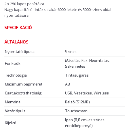
2 x 250 lapos papírtálca
Nagy kapacitású tintákkal akár 6000 fekete és 5000 színes oldal
nyomtatására
SPECIFIKÁCIÓ
ÁLTALÁNOS
Nyomtató típusa
Színes
Másolás, Fax, Nyomtatás,
Funkciók
Szkennelés
Technológia
Tintasugaras
Maximum paprméret
A3
Csatlakoztathatóság
USB, Vezetékes, Wireless
Memória
Belső (512MB)
Vezérlőpult
Touchscreen
Igen (8,8 cm-es színes
Kijelző
érintőképernyő)