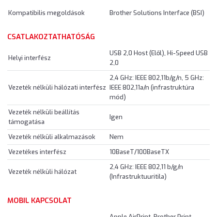
Kompatibilis megoldások
Brother Solutions Interface (BSI)
CSATLAKOZTATHATÓSÁG
USB 2,0 Host (Elől), Hi-Speed USB
Helyi interfész
2,0
2,4 GHz: IEEE 802,11b/g/n, 5 GHz:
Vezeték nélküli hálózati interfész
IEEE 802,11a/n (infrastruktúra
mód)
Vezeték nélküli beállítás
Igen
támogatása
Vezeték nélküli alkalmazások
Nem
Vezetékes interfész
10BaseT/100BaseTX
2,4 GHz: IEEE 802,11 b/g/n
Vezeték nélküli hálózat
(Infrastruktuuritila)
MOBIL KAPCSOLAT
Apple AirPrint, Brother Print