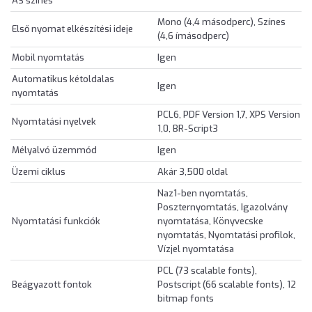
A3 színes
Mono (4,4 másodperc), Színes
Első nyomat elkészítési ideje
(4,6 ímásodperc)
Mobil nyomtatás
Igen
Automatikus kétoldalas
Igen
nyomtatás
PCL6, PDF Version 1,7, XPS Version
Nyomtatási nyelvek
1,0, BR-Script3
Mélyalvó üzemmód
Igen
Üzemi ciklus
Akár 3,500 oldal
Naz1-ben nyomtatás,
Poszternyomtatás, Igazolvány
Nyomtatási funkciók
nyomtatása, Könyvecske
nyomtatás, Nyomtatási profilok,
Vízjel nyomtatása
PCL (73 scalable fonts),
Beágyazott fontok
Postscript (66 scalable fonts), 12
bitmap fonts