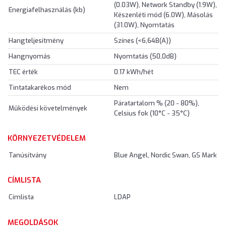
(0.03W), Network Standby (1.9W),
Energiafelhasználás (kb)
Készenléti mód (6.0W), Másolás
(31.0W), Nyomtatás
Hangteljesítmény
Színes (<6,64B(A))
Hangnyomás
Nyomtatás (50,0dB)
TEC érték
0.17 kWh/hét
Tintatakarékos mód
Nem
Páratartalom % (20 - 80%),
Működési követelmények
Celsius fok (10°C - 35°C)
KÖRNYEZETVÉDELEM
Tanúsítvány
Blue Angel, Nordic Swan, GS Mark
CÍMLISTA
Címlista
LDAP
MEGOLDÁSOK