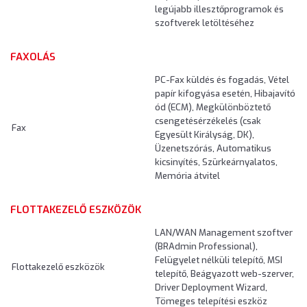
legújabb illesztőprogramok és
szoftverek letöltéséhez
FAXOLÁS
PC-Fax küldés és fogadás, Vétel
papír kifogyása esetén, Hibajavító
ód (ECM), Megkülönböztető
csengetésérzékelés (csak
Fax
Egyesült Királyság, DK),
Üzenetszórás, Automatikus
kicsinyítés, Szürkeárnyalatos,
Memória átvitel
FLOTTAKEZELŐ ESZKÖZÖK
LAN/WAN Management szoftver
(BRAdmin Professional),
Felügyelet nélküli telepítő, MSI
Flottakezelő eszközök
telepítő, Beágyazott web-szerver,
Driver Deployment Wizard,
Tömeges telepítési eszköz