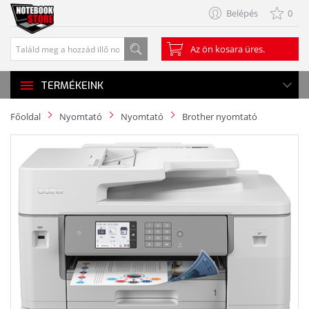
Belépés
0
Az ön kosara üres.
TERMÉKEINK
Főoldal
Nyomtató
Nyomtató
Brother nyomtató