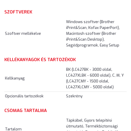
SZOFTVEREK
Windows szoftver (Brother
iPrint&Scan, Kofax PaperPort),
Szoftver mellékelve
Macintosh szoftver (Brother
iPrint&Scan Desktop),
Segédprogramok, Easy Setup
KELLÉKANYAGOK ÉS TARTOZÉKOK
BK (LC427BK - 3000 oldal,
LC427XLBK - 6000 oldal), C, M, Y
Kellkanyag
(LC427CMY - 1500 oldal,
LC427XLCMY - 5000 oldal)
Opcionális tartozékok
Szekrény
CSOMAG TARTALMA
Tápkábel, Gyors telepítési
útmutató, Termékbiztonsági
Tartalom