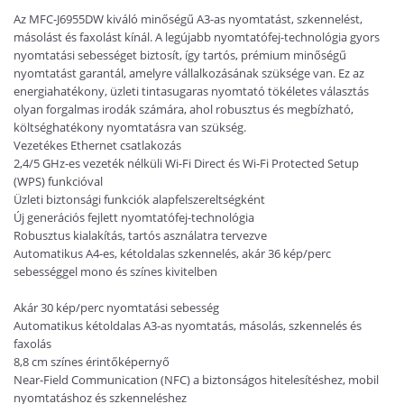
Az MFC-J6955DW kiváló minőségű A3-as nyomtatást, szkennelést,
másolást és faxolást kínál. A legújabb nyomtatófej-technológia gyors
nyomtatási sebességet biztosít, így tartós, prémium minőségű
nyomtatást garantál, amelyre vállalkozásának szüksége van. Ez az
energiahatékony, üzleti tintasugaras nyomtató tökéletes választás
olyan forgalmas irodák számára, ahol robusztus és megbízható,
költséghatékony nyomtatásra van szükség.
Vezetékes Ethernet csatlakozás
2,4/5 GHz-es vezeték nélküli Wi-Fi Direct és Wi-Fi Protected Setup
(WPS) funkcióval
Üzleti biztonsági funkciók alapfelszereltségként
Új generációs fejlett nyomtatófej-technológia
Robusztus kialakítás, tartós asználatra tervezve
Automatikus A4-es, kétoldalas szkennelés, akár 36 kép/perc
sebességgel mono és színes kivitelben
Akár 30 kép/perc nyomtatási sebesség
Automatikus kétoldalas A3-as nyomtatás, másolás, szkennelés és
faxolás
8,8 cm színes érintőképernyő
Near-Field Communication (NFC) a biztonságos hitelesítéshez, mobil
nyomtatáshoz és szkenneléshez