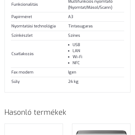
Multifunkciós nyomtató
Funkcionalitás
(Nyomtat/Másol/Scann)
Papírméret
A3
Nyomtatási technológia
Tintasugaras
Színkészlet
Színes
USB
LAN
Csatlakozás
Wi-Fi
NFC
Fax modem
Igen
Súly
24 kg
Hasonló termékek