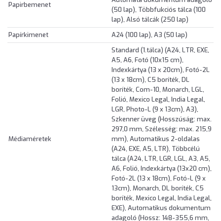
Papirbemenet
(50 lap), Többfukciós tálca (100
lap), Alsó tálcák (250 lap)
Papírkimenet
A24 (100 lap), A3 (50 lap)
Standard (1.tálca) (A24, LTR, EXE,
A5, A6, Fotó (10x15 cm),
Indexkártya (13 x 20cm), Fotó-2L
(13 x 18cm), C5 boríték, DL
boríték, Com-10, Monarch, LGL,
Folió, Mexico Legal, India Legal,
LGR, Photo-L (9 x 13cm), A3),
Szkenner üveg (Hosszúság: max.
297,0 mm, Szélesség: max. 215,9
Médiaméretek
mm), Automatikus 2-oldalas
(A24, EXE, A5, LTR), Többcélú
tálca (A24, LTR, LGR, LGL, A3, A5,
A6, Folió, Indexkártya (13x20 cm),
Fotó-2L (13 x 18cm), Fotó-L (9 x
13cm), Monarch, DL boríték, C5
boríték, Mexico Legal, India Legal,
EXE), Automatikus dokumentum
adagoló (Hossz: 148-355,6 mm,