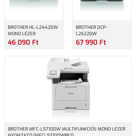
BROTHER HL-L2442DW
BROTHER DCP-
MONO LÉZER
L2622DW
NYOMTATÓ
MULTIFUNKCIÓS MONO
46 090 Ft
67 990 Ft
(HLL2442DWYJ1)
LÉZER NYOMTATÓ
(DCPL2622DWYJ1)
BROTHER MFC-L5710DW MULTIFUNKCIÓS MONO LÉZER
NYOMTATÓ (MFCL5710DWRE1)