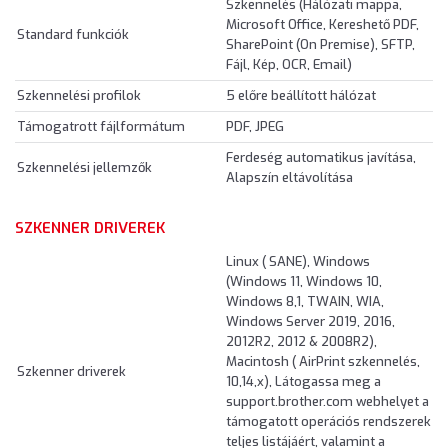
Szkennelés (Hálózati mappa,
Microsoft Office, Kereshető PDF,
Standard funkciók
SharePoint (On Premise), SFTP,
Fájl, Kép, OCR, Email)
Szkennelési profilok
5 előre beállított hálózat
Támogatrott fájlformátum
PDF, JPEG
Ferdeség automatikus javítása,
Szkennelési jellemzők
Alapszín eltávolítása
SZKENNER DRIVEREK
Linux ( SANE), Windows
(Windows 11, Windows 10,
Windows 8,1, TWAIN, WIA,
Windows Server 2019, 2016,
2012R2, 2012 & 2008R2),
Macintosh ( AirPrint szkennelés,
Szkenner driverek
10,14,x), Látogassa meg a
support.brother.com webhelyet a
támogatott operációs rendszerek
teljes listájáért, valamint a