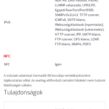
NDP, RA, DNS-feloldó, mDNS,
LLMNR válaszadó, LPR/LPD,
Egyedi Raw Port/Port9100,
SNMPv1/v2c/v3, TFTP szerver,
ICMPv6, SNTP kliens,
IPv6
Webszolgáltatások (nyomtatás),
Webszolgáltatások (szkennelés),
HTTP szerver, IPP, SMTP kliens,
FTP szerver, CIFS kliens, LDAP,
FTP kliens, IMAP4, POP3
NFC
NFC
Igen
A műszaki adatokat harmadik fél bocsátja rendelkezésünkre
tájékoztatási céllal. Az esetleg előforduló tartalmi hibákért nem tudunk
felelősséget vállalni.
Tulajdonságok