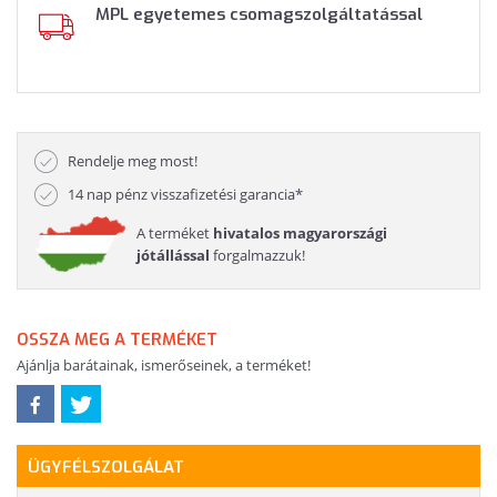
MPL egyetemes csomagszolgáltatással
Rendelje meg most!
14 nap pénz visszafizetési garancia*
A terméket
hivatalos magyarországi
jótállással
forgalmazzuk!
OSSZA MEG A TERMÉKET
Ajánlja barátainak, ismerőseinek, a terméket!
ÜGYFÉLSZOLGÁLAT