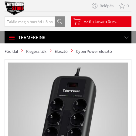
Belépés
0
Az ön kosara üres.
TERMÉKEINK
Főoldal
Kiegészítők
Elosztó
CyberPower elosztó