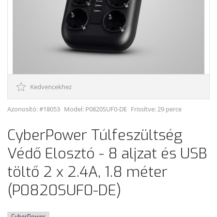
Kedvencekhez
Azonosító: #18053
Model:
P0820SUF0-DE
Frissítve: 29 perce
CyberPower Túlfeszültség
Védő Elosztó - 8 aljzat és USB
töltő 2 x 2.4A, 1.8 méter
(P0820SUF0-DE)