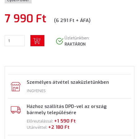
CyberPower
7 990 Ft
(6 291 Ft + ÁFA)
Üzletünkben:
RAKTÁRON
Személyes átvétel szaküzletünkben
INGYENES
Házhoz szállítás DPD-vel az ország
bármely településére
+1 590 Ft
Előreutalással:
+2 180 Ft
Utánvéttel: