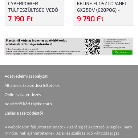
CYBERPOWER
KELINE ELOSZTÓPANEL
TÚLFESZÜLTSÉG VÉDŐ
6X250V (620P06) -
ELOSZTÓ - 4 ALJZAT ÉS
TÚLFESZÜLTSÉG
7 190 Ft
9 790 Ft
USB TÖLTŐ 2 X 2.4A, 1.8
VÉDELEMMEL 1U, 19",
MÉTER (P0420SUD0-
2.5M
DE)
Adatvédelmi szabályzat
Általános Szerződési feltételek
Online vitarendezés
Adattörlő kód tájékoztató
Elállás a szerződéstől
A weboldalon feltüntetett adatok kizárólag tájékoztató jellegűek, nem
minősülnek ajánlattételnek. Az ár és szállítási idő változás jogát