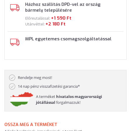
Házhoz szállítás DPD-vel az ország
bármely településére
+1 590 Ft
Előreutalással:
+2 180 Ft
Utánvéttel:
MPL egyetemes csomagszolgáltatással
Rendelje meg most!
14 nap pénz visszafizetési garancia*
A terméket
hivatalos magyarországi
jótállással
forgalmazzuk!
OSSZA MEG A TERMÉKET