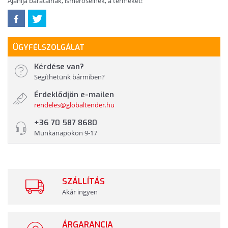
Ajánlja barátainak, ismerőseinek, a terméket!
ÜGYFÉLSZOLGÁLAT
Kérdése van?
Segíthetünk bármiben?
Érdeklődjön e-mailen
rendeles@globaltender.hu
+36 70 587 8680
Munkanapokon 9-17
SZÁLLÍTÁS
Akár ingyen
ÁRGARANCIA