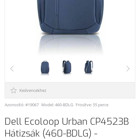
Kedvencekhez
Azonosító: #19067
Model:
460-BDLG
Frissítve: 55 perce
Dell Ecoloop Urban CP4523B
Hátizsák (460-BDLG) -