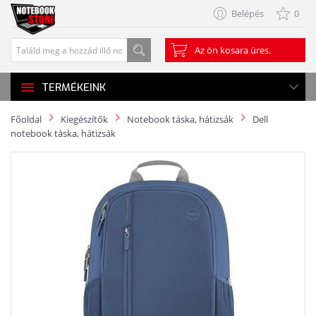
Belépés
0
Az ön kosara üres.
TERMÉKEINK
Főoldal
Kiegészítők
Notebook táska, hátizsák
Dell
notebook táska, hátizsák