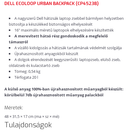
DELL ECOLOOP URBAN BACKPACK (CP4523B)
A nagyszerű Dell hátizsák laptop zsebbel bármilyen helyzetben
biztosítja a készüléked biztonságos elhelyezését
16" maximális méretű laptopok elhelyezésére készítették
A merevített hátsó rész gondoskodik a megfelelő
támaszról
A vízálló kidolgozás a hátizsák tartalmának védelmét szolgálja
Újrahasznosított anyagokból készült
A dolgok elrendezését leegyszerűsíti: laptopzseb, elülső zseb,
oldalzseb és kulacstartó zseb
Tömeg: 0,54 kg
Térfogata 20 l
A külső anyag 100%-ban újrahasznosított műanyagból készült:
körülbelül 7db újrahasznosított műanyag palackból
Méretek:
48 × 31,5 × 17 cm (ma × sz × mé)
Tulajdonságok