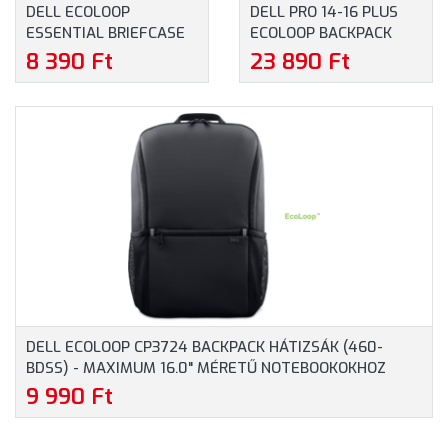
DELL ECOLOOP
DELL PRO 14-16 PLUS
ESSENTIAL BRIEFCASE
ECOLOOP BACKPACK
14-16 NOTEBOOKTÁSKA
CP5626 HÁTIZSÁK
8 390 Ft
23 890 Ft
(460-BDST) - MAXIMUM
(460-BFFV) - MAXIMUM
16" MÉRETŰ
16.0" MÉRETŰ
NOTEBOOKOKHOZ -
NOTEBOOKOKHOZ
FEKETE SZÍNBEN
DELL ECOLOOP CP3724 BACKPACK HÁTIZSÁK (460-
BDSS) - MAXIMUM 16.0" MÉRETŰ NOTEBOOKOKHOZ
9 990 Ft