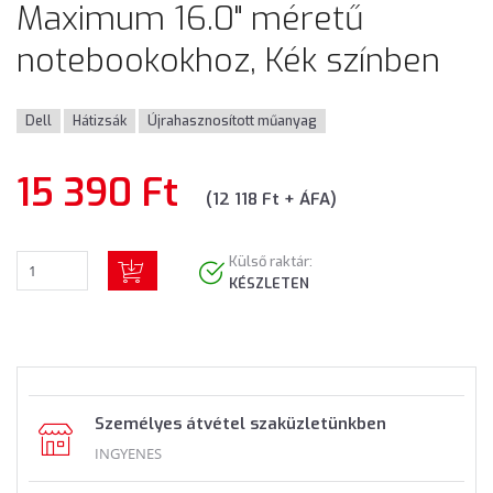
Maximum 16.0" méretű
notebookokhoz, Kék színben
Dell
Hátizsák
Újrahasznosított műanyag
15 390 Ft
(12 118 Ft + ÁFA)
Külső raktár:
KÉSZLETEN
Személyes átvétel szaküzletünkben
INGYENES