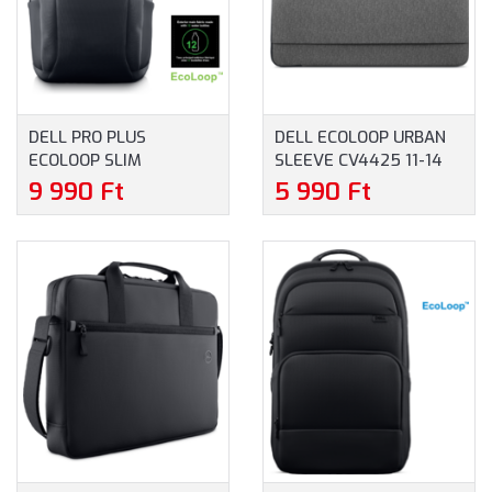
DELL PRO PLUS
DELL ECOLOOP URBAN
ECOLOOP SLIM
SLEEVE CV4425 11-14
BACKPACK NOTEBOOK
NOTEBOOKTÁSKA (460-
9 990 Ft
5 990 Ft
HÁTIZSÁK (460-BDQP) -
BDWQ) - MAXIMUM 14"
MAXIMUM 16" MÉRETŰ
MÉRETŰ
NOTEBOOKOKHOZ -
NOTEBOOKOKHOZ,
FEKETE SZÍNBEN
SZÜRKE SZÍNBEN