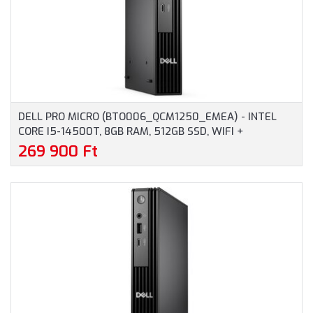
DELL PRO MICRO (BTO006_QCM1250_EMEA) - INTEL
CORE I5-14500T, 8GB RAM, 512GB SSD, WIFI +
BLUETOOTH, WINDOWS 11 PROFESSIONAL - MICRO
269 900 Ft
HÁZAS SZÁMÍTÓGÉP, 3 ÉV HELYSZÍNI GARANCIA