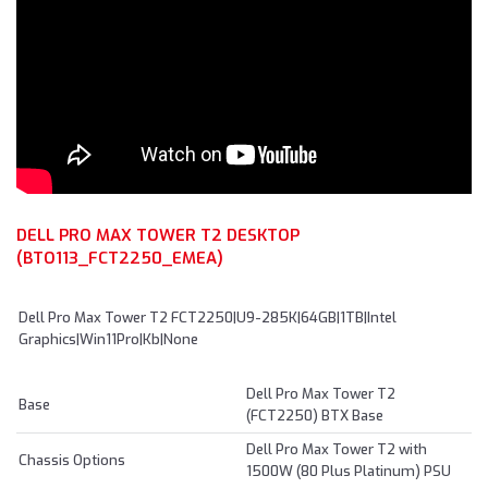
DELL PRO MAX TOWER T2 DESKTOP
(BTO113_FCT2250_EMEA)
Dell Pro Max Tower T2 FCT2250|U9-285K|64GB|1TB|Intel
Graphics|Win11Pro|Kb|None
Dell Pro Max Tower T2
Base
(FCT2250) BTX Base
Dell Pro Max Tower T2 with
Chassis Options
1500W (80 Plus Platinum) PSU