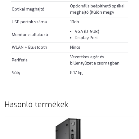
Opcionális beépíthető optikai
Optikai meghajtó
meghajtó (Külön megv
USB portok száma
10db
VGA (D-SUB)
Monitor csatlakozó
Display Port
WLAN + Bluetooth
Nincs
Vezetékes egér és
Periféria
billentyűzet a csomagban
Súly
8.17 kg
Hasonló termékek