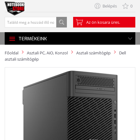
Belépés
0
Az ön kosara üres.
TERMÉKEINK
Főoldal
Asztali PC, AiO, Konzol
Asztali számítógép
Dell
asztali számítógép