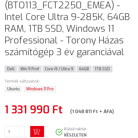
(BTO113_FCT2250_EMEA) -
Intel Core Ultra 9-285K, 64GB
RAM, 1TB SSD, Windows 11
Professional - Torony Házas
számítógép 3 év garanciával
Dell
Win 11 Prof
Core i9 / Ultra 9
64GB
1TB SSD
Termék változatok:
Ubuntu
Windows 11 Pro
1 331 990 Ft
(1 048 811 Ft + ÁFA)
Külső raktár:
KÉSZLETEN