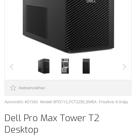
Kedvencekhez
Azonosító: #21543
Model:
BTO113_FCT2250_EMEA
Frissítve: 6 órája
Dell Pro Max Tower T2
Desktop