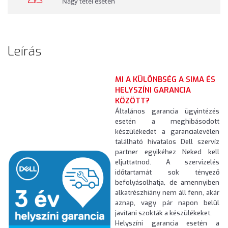
Nagy tétel esetén
Leírás
MI A KÜLÖNBSÉG A SIMA ÉS
HELYSZÍNI GARANCIA
KÖZÖTT?
Általános garancia ügyintézés
esetén a meghibásodott
készülékedet a garancialevélen
található hivatalos Dell szervíz
partner egyikéhez Neked kell
eljuttatnod. A szervizelés
időtartamát sok tényező
befolyásolhatja, de amennyiben
alkatrészhiány nem áll fenn, akár
aznap, vagy pár napon belül
javítani szokták a készülékeket.
Helyszíni garancia esetén a