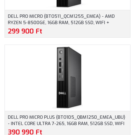
DELL PRO MICRO (BTO511_QCM1255_EMEA) - AMD
RYZEN 5-8500GE, 16GB RAM, 512GB SSD, WIFI +
BLUETOOTH, WINDOWS 11 PROFESSIONAL - MICRO
299 900 Ft
HÁZAS SZÁMÍTÓGÉP, 3 ÉV HELYSZÍNI GARANCIA
DELL PRO MICRO PLUS (BTO105_QBM1250_EMEA_UBU)
- INTEL CORE ULTRA 7-265, 16GB RAM, 512GB SSD, WIFI
+ BLUETOOTH, OPERÁCIÓS RENDSZER NÉLKÜL - MICRO
390 990 Ft