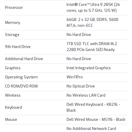
Intel® Core™ Ultra 9 285K (24
Processor
cores, up to 5.7 GHz, 125 W)
64GB: 2 x 32 GB, DDR5, 5600
Memory
MT/s, non-ECC
Storage
No Hard Drive
1TB SSD TLC with DRAM M.2
9th Hard Drive
2280 PCIe Gen4 SED Ready
Additional Hard Drive
No Hard Drive
Graphics
Intel Integrated Graphics
Operating System
Win11Pro
CD ROM/DVD ROM
No Optical Drive
Wireless
No Wireless LAN Card
Dell Wired Keyboard - KB216 -
Keyboard
Black
Mouse
Dell Wired Mouse - MS116 - Black
No Additional Network Card