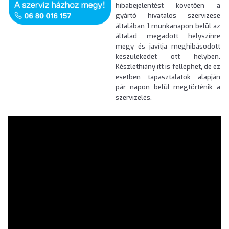
hibabejelentést követően a
gyártó hivatalos szervizese
általában 1 munkanapon belül az
általad megadott helyszínre
megy és javítja meghibásodott
készülékedet ott helyben.
Készlethiány itt is felléphet, de ez
esetben tapasztalatok alapján
pár napon belül megtörténik a
szervizelés.