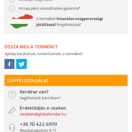
14 nap pénz visszafizetési garancia*
A terméket
hivatalos magyarországi
jótállással
forgalmazzuk!
OSSZA MEG A TERMÉKET
Ajánlja barátainak, ismerőseinek, a terméket!
ÜGYFÉLSZOLGÁLAT
Kérdése van?
Segíthetünk bármiben?
Érdeklődjön e-mailen
rendeles@globaltender.hu
+36 70 422 6970
Munkanapokon 9-17