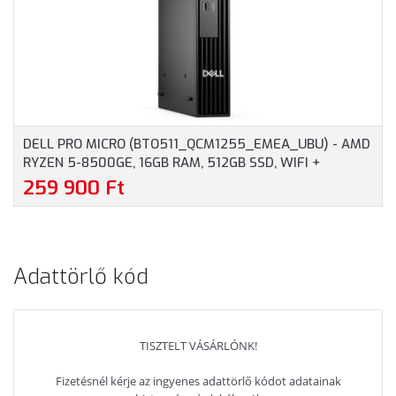
DELL PRO MICRO (BTO511_QCM1255_EMEA_UBU) - AMD
RYZEN 5-8500GE, 16GB RAM, 512GB SSD, WIFI +
BLUETOOTH, OPERÁCIÓS RENDSZER NÉLKÜL - MICRO
259 900 Ft
HÁZAS SZÁMÍTÓGÉP, 3 ÉV HELYSZÍNI GARANCIA
Adattörlő kód
TISZTELT VÁSÁRLÓNK!
Fizetésnél kérje az ingyenes adattörlő kódot adatainak