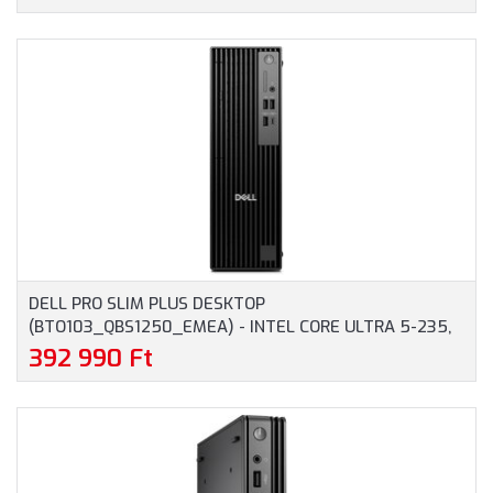
HÁZAS SZÁMÍTÓGÉP, 3 ÉV HELYSZÍNI GARANCIA
DELL PRO SLIM PLUS DESKTOP
(BTO103_QBS1250_EMEA) - INTEL CORE ULTRA 5-235,
16GB RAM, 512GB SSD, WIFI + BLUETOOTH, WINDOWS 11
392 990 Ft
PROFESSIONAL - SFF HÁZAS SZÁMÍTÓGÉP, 3 ÉV
HELYSZÍNI GARANCIA