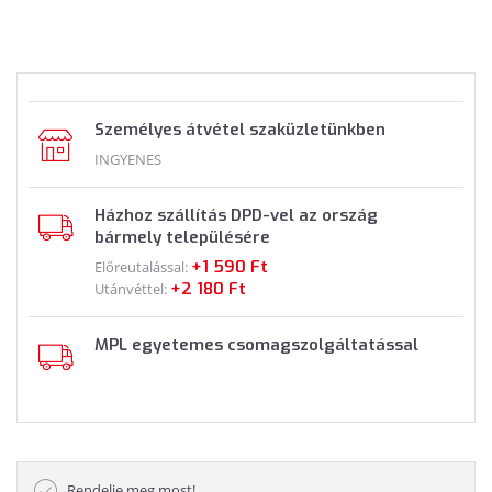
Személyes átvétel szaküzletünkben
INGYENES
Házhoz szállítás DPD-vel az ország
bármely településére
+1 590 Ft
Előreutalással:
+2 180 Ft
Utánvéttel:
MPL egyetemes csomagszolgáltatással
Rendelje meg most!