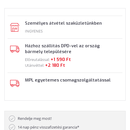
Személyes átvétel szaküzletünkben
INGYENES
Házhoz szállítás DPD-vel az ország
bármely településére
+1 590 Ft
Előreutalással:
+2 180 Ft
Utánvéttel:
MPL egyetemes csomagszolgáltatással
Rendelje meg most!
14 nap pénz visszafizetési garancia*