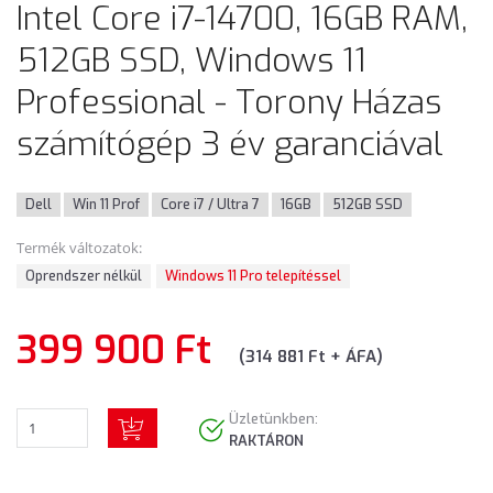
Intel Core i7-14700, 16GB RAM,
512GB SSD, Windows 11
Professional - Torony Házas
számítógép 3 év garanciával
Dell
Win 11 Prof
Core i7 / Ultra 7
16GB
512GB SSD
Termék változatok:
Oprendszer nélkül
Windows 11 Pro telepítéssel
399 900 Ft
(314 881 Ft + ÁFA)
Üzletünkben:
RAKTÁRON