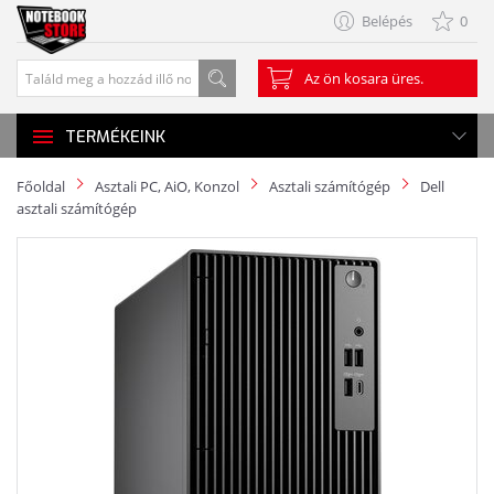
Belépés
0
Az ön kosara üres.
TERMÉKEINK
Főoldal
Asztali PC, AiO, Konzol
Asztali számítógép
Dell
asztali számítógép