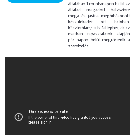
általában 1 munkanapon belül az
általad megadott helyszínre
megy és javítja meghibásodott
készülékedet ott helyben.
Készlethiány itt is felléphet, de ez
esetben tapasztalatok alapján
pár napon belül megtörténik a
szervizelés.