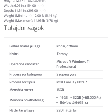
Height: 12.77 in. (324.30 mm)
Width: 6.06 in. (154.00 mm)
Depth: 11.54 in. (293.00 mm)
Weight (Minimum): 12.00 lb (5.44 kg)
Weight (Maximum): 14.95 lb (6.78 kg)
Tulajdonságok
Felhasználás jellege
Irodai, otthoni
Kivitel
Torony
Microsoft Windows 11
Operációs rendszer
Professional
Processzor kategória
Szupergyors
Processzor típus
Intel Core i7 / Ultra 7
Memória méret
16GB
16GB -> 32GB (+60.000 Ft)
Memória bővíthetőség
Bővíthető 64GB-ra
Háttértár jellege
SSD háttértár