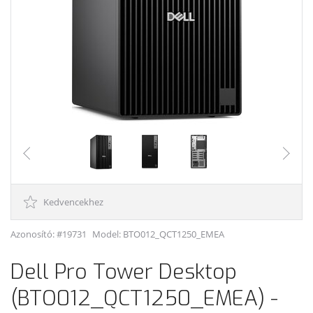
Kedvencekhez
Azonosító: #19731
Model:
BTO012_QCT1250_EMEA
Dell Pro Tower Desktop
(BTO012_QCT1250_EMEA) -