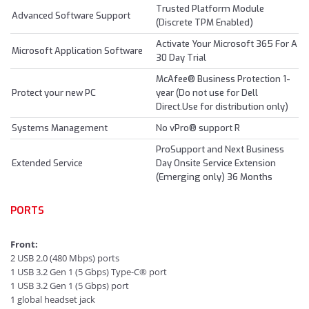
Trusted Platform Module
Advanced Software Support
(Discrete TPM Enabled)
Activate Your Microsoft 365 For A
Microsoft Application Software
30 Day Trial
McAfee® Business Protection 1-
Protect your new PC
year (Do not use for Dell
Direct.Use for distribution only)
Systems Management
No vPro® support R
ProSupport and Next Business
Extended Service
Day Onsite Service Extension
(Emerging only) 36 Months
PORTS
Front:
2 USB 2.0 (480 Mbps) ports
1 USB 3.2 Gen 1 (5 Gbps) Type-C® port
1 USB 3.2 Gen 1 (5 Gbps) port
1 global headset jack