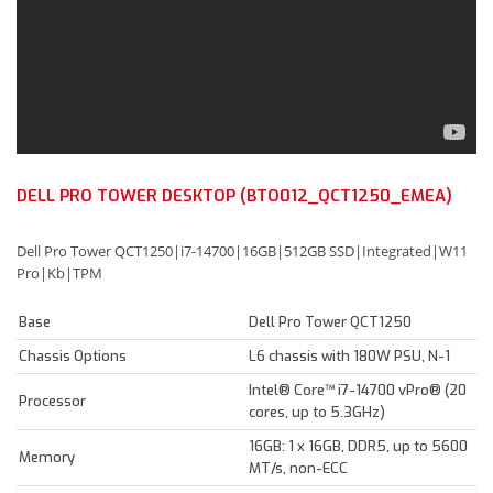
DELL PRO TOWER DESKTOP (BTO012_QCT1250_EMEA)
Dell Pro Tower QCT1250|i7-14700|16GB|512GB SSD|Integrated|W11
Pro|Kb|TPM
Base
Dell Pro Tower QCT1250
Chassis Options
L6 chassis with 180W PSU, N-1
Intel® Core™ i7-14700 vPro® (20
Processor
cores, up to 5.3GHz)
16GB: 1 x 16GB, DDR5, up to 5600
Memory
MT/s, non-ECC