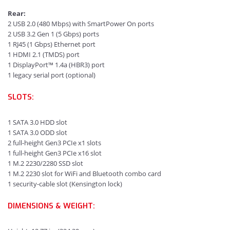
Rear:
2 USB 2.0 (480 Mbps) with SmartPower On ports
2 USB 3.2 Gen 1 (5 Gbps) ports
1 RJ45 (1 Gbps) Ethernet port
1 HDMI 2.1 (TMDS) port
1 DisplayPort™ 1.4a (HBR3) port
1 legacy serial port (optional)
SLOTS:
1 SATA 3.0 HDD slot
1 SATA 3.0 ODD slot
2 full-height Gen3 PCIe x1 slots
1 full-height Gen3 PCIe x16 slot
1 M.2 2230/2280 SSD slot
1 M.2 2230 slot for WiFi and Bluetooth combo card
1 security-cable slot (Kensington lock)
DIMENSIONS & WEIGHT: