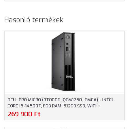
Hasonló termékek
DELL PRO MICRO (BTO006_QCM1250_EMEA) - INTEL
CORE I5-14500T, 8GB RAM, 512GB SSD, WIFI +
BLUETOOTH, WINDOWS 11 PROFESSIONAL - MICRO
269 900 Ft
HÁZAS SZÁMÍTÓGÉP, 3 ÉV HELYSZÍNI GARANCIA