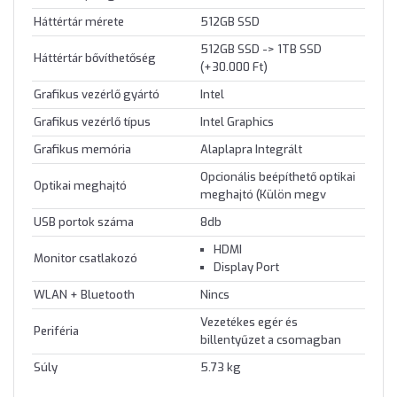
Háttértár mérete
512GB SSD
512GB SSD -> 1TB SSD
Háttértár bővíthetőség
(+30.000 Ft)
Grafikus vezérlő gyártó
Intel
Grafikus vezérlő típus
Intel Graphics
Grafikus memória
Alaplapra Integrált
Opcionális beépíthető optikai
Optikai meghajtó
meghajtó (Külön megv
USB portok száma
8db
HDMI
Monitor csatlakozó
Display Port
WLAN + Bluetooth
Nincs
Vezetékes egér és
Periféria
billentyűzet a csomagban
Súly
5.73 kg