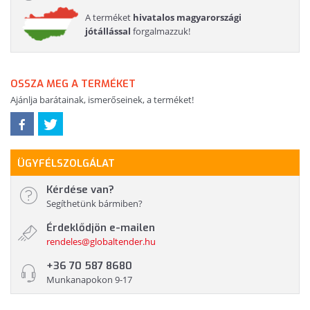
A terméket
hivatalos magyarországi
jótállással
forgalmazzuk!
OSSZA MEG A TERMÉKET
Ajánlja barátainak, ismerőseinek, a terméket!
ÜGYFÉLSZOLGÁLAT
Kérdése van?
Segíthetünk bármiben?
Érdeklődjön e-mailen
rendeles@globaltender.hu
+36 70 587 8680
Munkanapokon 9-17