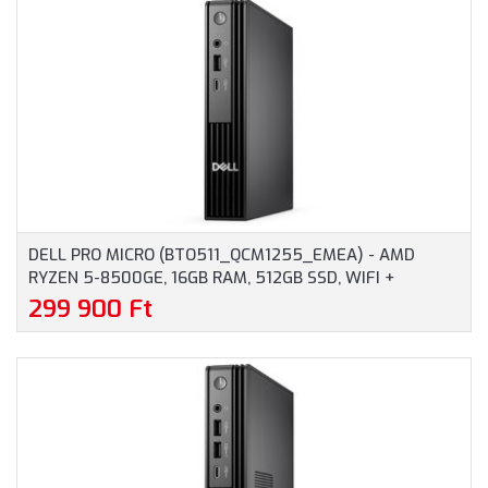
DELL PRO MICRO (BTO511_QCM1255_EMEA) - AMD
RYZEN 5-8500GE, 16GB RAM, 512GB SSD, WIFI +
BLUETOOTH, WINDOWS 11 PROFESSIONAL - MICRO
299 900 Ft
HÁZAS SZÁMÍTÓGÉP, 3 ÉV HELYSZÍNI GARANCIA