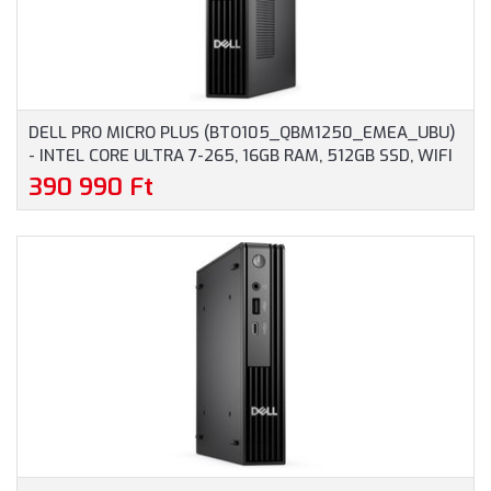
DELL PRO MICRO PLUS (BTO105_QBM1250_EMEA_UBU)
- INTEL CORE ULTRA 7-265, 16GB RAM, 512GB SSD, WIFI
+ BLUETOOTH, OPERÁCIÓS RENDSZER NÉLKÜL - MICRO
390 990 Ft
HÁZAS SZÁMÍTÓGÉP, 3 ÉV HELYSZÍNI GARANCIA