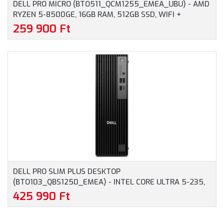
DELL PRO MICRO (BTO511_QCM1255_EMEA_UBU) - AMD
RYZEN 5-8500GE, 16GB RAM, 512GB SSD, WIFI +
BLUETOOTH, OPERÁCIÓS RENDSZER NÉLKÜL - MICRO
259 900 Ft
HÁZAS SZÁMÍTÓGÉP, 3 ÉV HELYSZÍNI GARANCIA
DELL PRO SLIM PLUS DESKTOP
(BTO103_QBS1250_EMEA) - INTEL CORE ULTRA 5-235,
16GB RAM, 512GB SSD, WIFI + BLUETOOTH, WINDOWS 11
425 990 Ft
PROFESSIONAL - SFF HÁZAS SZÁMÍTÓGÉP, 3 ÉV
HELYSZÍNI GARANCIA