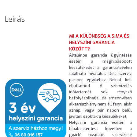
Leírás
MI A KÜLÖNBSÉG A SIMA ÉS
HELYSZÍNI GARANCIA
KÖZÖTT?
Általános garancia ügyintézés
esetén a meghibásodott
készülékedet a garancialevélen
található hivatalos Dell szervíz
partner egyikéhez Neked kell
eljuttatnod. A szervizelés
időtartamát sok tényező
befolyásolhatja, de amennyiben
alkatrészhiány nem áll fenn, akár
aznap, vagy pár napon belül
javítani szokták a készülékeket.
Helyszíni garancia esetén a
hibabejelentést követően a
gyártó hivatalos szervizese