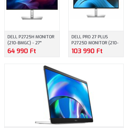
DELL P2725H MONITOR
DELL PRO 27 PLUS
(210-BMGC) - 27"
P2725D MONITOR (210-
FULLHD (1920X1080),
BRDL) - 27" QHD
64 990 Ft
103 990 Ft
IPS, 1500:1, 250CD, 8MS,
(2560X1440), IPS, 16:9,
HDMI, DISPLAYPORT,
350CD, 5MS, 1XHDMI,
VGA, USB-C, 3 ÉV
1XDISPLAYPORT, 1XUSB-
GARANCIA, FEKETE
C, 3XUSB-A, 3 ÉV
SZÍNBEN
GARANCIA, FEKETE-
EZÜST SZÍNBEN