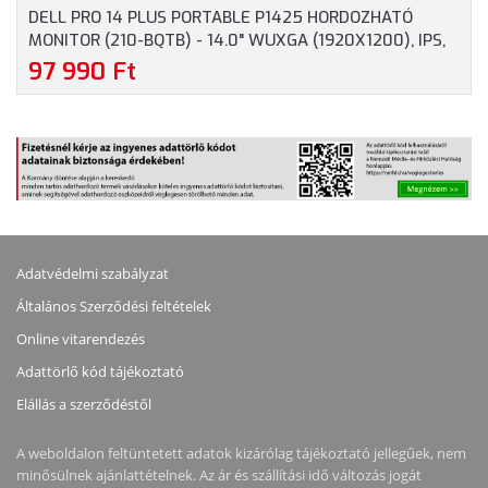
DELL PRO 14 PLUS PORTABLE P1425 HORDOZHATÓ
MONITOR (210-BQTB) - 14.0" WUXGA (1920X1200), IPS,
16:10, 400 NITS, 1500:1, 7 MS, USB-C, 3 ÉV GARANCIA,
97 990 Ft
SZÜRKE SZÍNBEN
Adatvédelmi szabályzat
Általános Szerződési feltételek
Online vitarendezés
Adattörlő kód tájékoztató
Elállás a szerződéstől
A weboldalon feltüntetett adatok kizárólag tájékoztató jellegűek, nem
minősülnek ajánlattételnek. Az ár és szállítási idő változás jogát