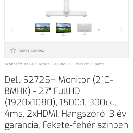
Kedvencekhez
Azonosító: #15977
Model:
210-BMHK
Frissítve: 11 perce
Dell S2725H Monitor (210-
BMHK) - 27" FullHD
(1920x1080), 1500:1, 300cd,
4ms, 2xHDMI, Hangszóró, 3 év
garancia, Fekete-fehér színben