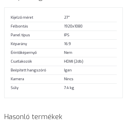
Kijelző méret
27"
Felbontás
1920x1080
Panel típus
IPS
Képarány
16:9
Érintőképernyő
Nem
Csatlakozók
HDMI (2db)
Beépített hangszóró
Igen
Kamera
Nincs
Súly
7.4 kg
Hasonló termékek