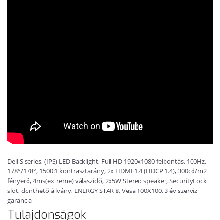
Dell S series, (IPS) LED Backlight, Full HD 1920x1080 felbontás, 100Hz,
178°/178°, 1500:1 kontrasztarány, 2x HDMI 1.4 (HDCP 1.4), 300cd/m2
fényerő, 4ms(extreme) válaszidő, 2x5W Stereo speaker, SecurityLock
slot, dönthető állvány, ENERGY STAR 8, Vesa 100X100, 3 év szerviz
garancia
Tulajdonságok