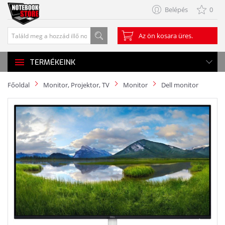
Belépés
0
Az ön kosara üres.
TERMÉKEINK
Főoldal
Monitor, Projektor, TV
Monitor
Dell monitor