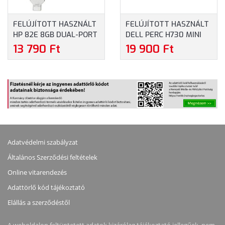
FELÚJÍTOTT HASZNÁLT
FELÚJÍTOTT HASZNÁLT
HP 82E 8GB DUAL-PORT
DELL PERC H730 MINI
PCI-E FC HOST BUS
MONO 1GB RAID
13 790 Ft
19 900 Ft
ADAPTER - FULL
CONTROLLER 12GB SAS
PROFILE (AJ763A-FP-
(KMCCD-REF)
REF)
Adatvédelmi szabályzat
Általános Szerződési feltételek
Online vitarendezés
Adattörlő kód tájékoztató
Elállás a szerződéstől