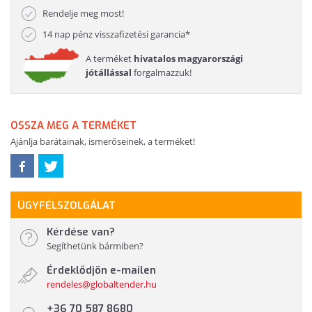
Rendelje meg most!
14 nap pénz visszafizetési garancia*
A terméket
hivatalos magyarországi
jótállással
forgalmazzuk!
OSSZA MEG A TERMÉKET
Ajánlja barátainak, ismerőseinek, a terméket!
ÜGYFÉLSZOLGÁLAT
Kérdése van?
Segíthetünk bármiben?
Érdeklődjön e-mailen
rendeles@globaltender.hu
+36 70 587 8680