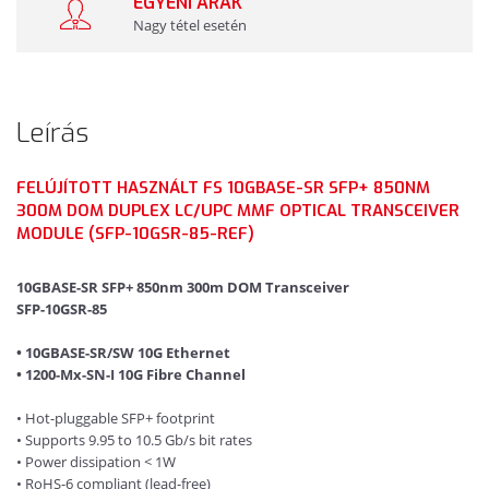
EGYÉNI ÁRAK
Nagy tétel esetén
Leírás
FELÚJÍTOTT HASZNÁLT FS 10GBASE-SR SFP+ 850NM
300M DOM DUPLEX LC/UPC MMF OPTICAL TRANSCEIVER
MODULE (SFP-10GSR-85-REF)
10GBASE-SR SFP+ 850nm 300m DOM Transceiver
SFP-10GSR-85
• 10GBASE-SR/SW 10G Ethernet
• 1200-Mx-SN-I 10G Fibre Channel
• Hot-pluggable SFP+ footprint
• Supports 9.95 to 10.5 Gb/s bit rates
• Power dissipation < 1W
• RoHS-6 compliant (lead-free)