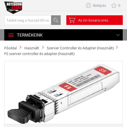
Belépés
0
Az ön kosara üres.
TERMÉKEINK
Főoldal
Használt
Szerver Controller és Adapter (Használt)
FS szerver controller és adapter (használt)