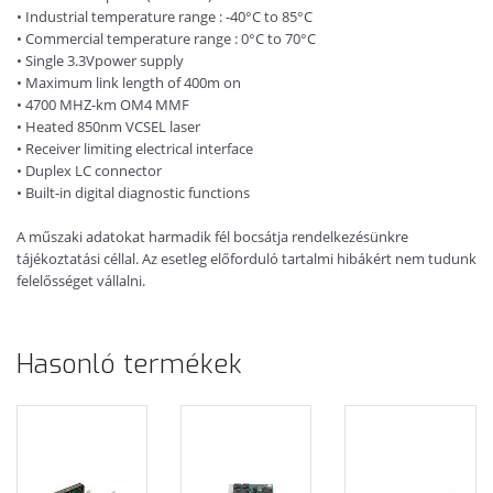
• Industrial temperature range : -40°C to 85°C
• Commercial temperature range : 0°C to 70°C
• Single 3.3Vpower supply
• Maximum link length of 400m on
• 4700 MHZ-km OM4 MMF
• Heated 850nm VCSEL laser
• Receiver limiting electrical interface
• Duplex LC connector
• Built-in digital diagnostic functions
A műszaki adatokat harmadik fél bocsátja rendelkezésünkre
tájékoztatási céllal. Az esetleg előforduló tartalmi hibákért nem tudunk
felelősséget vállalni.
Hasonló termékek