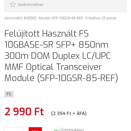
Kedvencekhez
Azonosító: #20505
Model:
SFP-10GSR-85-REF
Frissítve: 25 perce
Felújított Használt FS
10GBASE-SR SFP+ 850nm
300m DOM Duplex LC/UPC
MMF Optical Transceiver
Module (SFP-10GSR-85-REF)
FS
2 990 Ft
(2 354 Ft + ÁFA)
Üzletünkben: