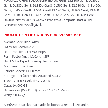
következők: HPE BL460c Gen9, BL460c Gen8, DL380p Gen8, DL360p
Gen8, DL380e Gen8, DL385p Gen8, DL560 Gen8, DL580 Gen8, BL420c
Gen8, BL465c Gen8, BL660c Gen8, DL120 Gen9, DL160. Gen8, DL160
Gen9, DL180 Gen9, DL320e Gen8, DL320e Gen8 v2, DL360e Gen8,
DL388 Gen9 és ML150 Gen9, biztosítva a kompatibilitást a HPE
szerverek széles skálájával.
PRODUCT SPECIFICATIONS FOR 652583-B21:
Average Seek Time: 4 ms
Bytes per Sector: 512
Data Transfer Rate: 600 MBps
Form Factor (metric): 6.4 cm SFF
Hard Drive Type: Hot-swap hard drive
Max Seek Time: 8 ms
Spindle Speed: 10000 rpm
Storage Interface: Serial Attached SCSI 2
Track-to-Track Seek Time: 0.3 ms
Capacity: 600 GB
Dimensions (W x D x H): 7.57 x 11.87 x 1.56 cm
Weight: 0.45 kg
A műszaki adatokat harmadik fél bocsátja rendelkezésünkre