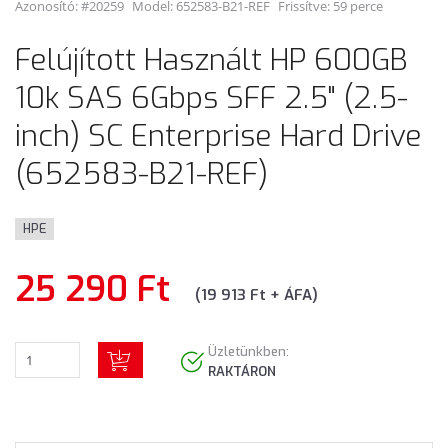
Azonosító: #20259
Model:
652583-B21-REF
Frissítve: 59 perce
Felújított Használt HP 600GB
10k SAS 6Gbps SFF 2.5" (2.5-
inch) SC Enterprise Hard Drive
(652583-B21-REF)
HPE
25 290 Ft
(19 913 Ft + ÁFA)
Üzletünkben:
RAKTÁRON