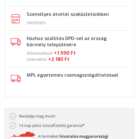
Személyes átvétel szaküzletünkben
INGYENES
Házhoz szállítás DPD-vel az ország
bármely településére
+1 590 Ft
Előreutalással:
+2 180 Ft
Utánvéttel:
MPL egyetemes csomagszolgáltatással
Rendelje meg most!
14 nap pénz visszafizetési garancia*
A terméket
hivatalos magyarországi