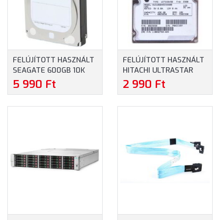
FELÚJÍTOTT HASZNÁLT
FELÚJÍTOTT HASZNÁLT
SEAGATE 600GB 10K
HITACHI ULTRASTAR
SAS 6GBPS SFF 2.5"
C10K600 HGST 450GB
5 990 Ft
2 990 Ft
HARD DRIVE
10K SAS 6GBPS SFF 2.5"
(ST9600205SS-REF)
HARD DRIVE
(HUC106045CSS600-
REF)