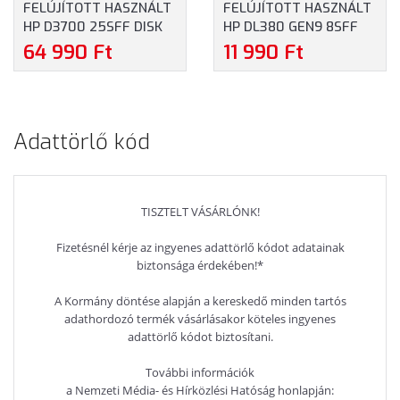
FELÚJÍTOTT HASZNÁLT
FELÚJÍTOTT HASZNÁLT
HP D3700 25SFF DISK
HP DL380 GEN9 8SFF
ENCLOSURE DUAL I/O 2X
SAS CABLE KIT P840
64 990 Ft
11 990 Ft
460W PS (QW967A-
(747559-001-REF)
REF)
Adattörlő kód
TISZTELT VÁSÁRLÓNK!
Fizetésnél kérje az ingyenes adattörlő kódot adatainak
biztonsága érdekében!*
A Kormány döntése alapján a kereskedő minden tartós
adathordozó termék vásárlásakor köteles ingyenes
adattörlő kódot biztosítani.
További információk
a Nemzeti Média- és Hírközlési Hatóság honlapján: