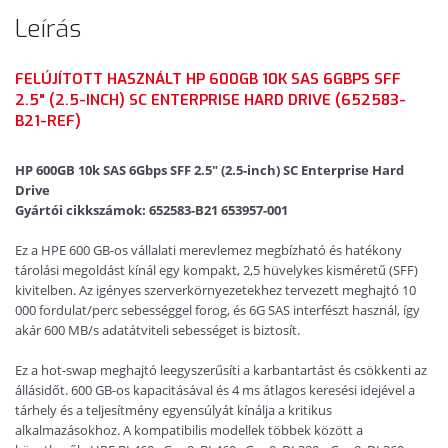
Leírás
FELÚJÍTOTT HASZNÁLT HP 600GB 10K SAS 6GBPS SFF
2.5" (2.5-INCH) SC ENTERPRISE HARD DRIVE (652583-
B21-REF)
HP 600GB 10k SAS 6Gbps SFF 2.5" (2.5-inch) SC Enterprise Hard
Drive
Gyártói cikkszámok: 652583-B21 653957-001
Ez a HPE 600 GB-os vállalati merevlemez megbízható és hatékony
tárolási megoldást kínál egy kompakt, 2,5 hüvelykes kisméretű (SFF)
kivitelben. Az igényes szerverkörnyezetekhez tervezett meghajtó 10
000 fordulat/perc sebességgel forog, és 6G SAS interfészt használ, így
akár 600 MB/s adatátviteli sebességet is biztosít.
Ez a hot-swap meghajtó leegyszerűsíti a karbantartást és csökkenti az
állásidőt. 600 GB-os kapacitásával és 4 ms átlagos keresési idejével a
tárhely és a teljesítmény egyensúlyát kínálja a kritikus
alkalmazásokhoz. A kompatibilis modellek többek között a