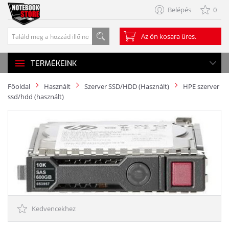
Belépés
0
Az ön kosara üres.
TERMÉKEINK
Főoldal
Használt
Szerver SSD/HDD (Használt)
HPE szerver
ssd/hdd (használt)
Kedvencekhez