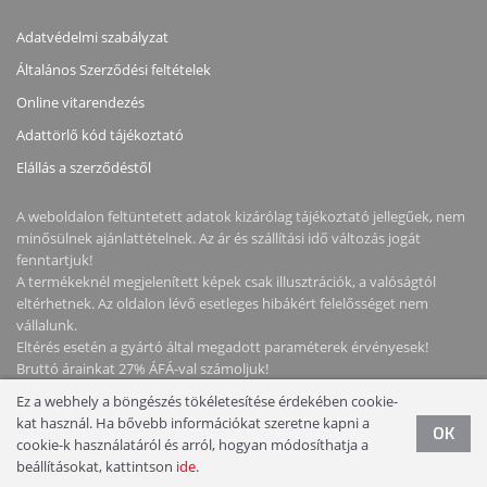
Adatvédelmi szabályzat
Általános Szerződési feltételek
Online vitarendezés
Adattörlő kód tájékoztató
Elállás a szerződéstől
A weboldalon feltüntetett adatok kizárólag tájékoztató jellegűek, nem
minősülnek ajánlattételnek. Az ár és szállítási idő változás jogát
fenntartjuk!
A termékeknél megjelenített képek csak illusztrációk, a valóságtól
eltérhetnek. Az oldalon lévő esetleges hibákért felelősséget nem
vállalunk.
Eltérés esetén a gyártó által megadott paraméterek érvényesek!
Bruttó árainkat 27% ÁFÁ-val számoljuk!
Ez a webhely a böngészés tökéletesítése érdekében cookie-
Copyright © 2026 NotebookStore. Minden jog fenntartva!
kat használ. Ha bővebb információkat szeretne kapni a
OK
cookie-k használatáról és arról, hogyan módosíthatja a
beállításokat, kattintson
ide
.