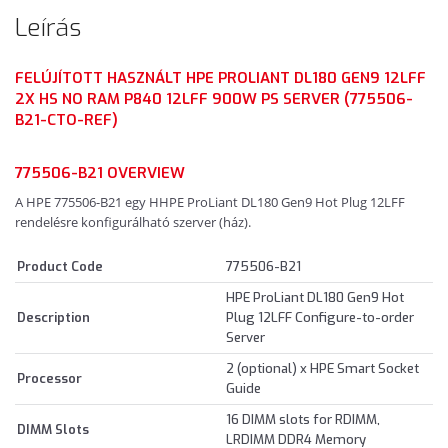
Leírás
FELÚJÍTOTT HASZNÁLT HPE PROLIANT DL180 GEN9 12LFF
2X HS NO RAM P840 12LFF 900W PS SERVER (775506-
B21-CTO-REF)
775506-B21 OVERVIEW
A HPE 775506-B21 egy HHPE ProLiant DL180 Gen9 Hot Plug 12LFF
rendelésre konfigurálható szerver (ház).
Product Code
775506-B21
HPE ProLiant DL180 Gen9 Hot
Description
Plug 12LFF Configure-to-order
Server
2 (optional) x HPE Smart Socket
Processor
Guide
16 DIMM slots for RDIMM,
DIMM Slots
LRDIMM DDR4 Memory