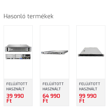
Hasonló termékek
FELÚJÍTOTT
FELÚJÍTOTT
FELÚJÍTOTT
HASZNÁLT
HASZNÁLT
HASZNÁLT
HPE
HP PROLIANT
HP PROLIANT
39 990
64 990
99 990
PROLIANT
DL160 GEN9
DL120 GEN9
Ft
Ft
Ft
DL380 GEN9
HOT PLUG
HOT PLUG