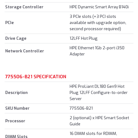
Storage Controller
HPE Dynamic Smart Array B140i
3 PCIe slots (+3 PCI slots
PCIe
available with upgrade option,
second processor required)
Drive Cage
12LFF Hot Plug
HPE Ethernet 1Gb 2-port i350
Network Controller
Adapter
775506-B21 SPECIFICATION
HPE ProLiant DL180 Gen9 Hot
Description
Plug 12LFF Configure-to-order
Server
SKU Number
775506-B21
2 (optional) x HPE Smart Socket
Processor
Guide
16 DIMM slots for RDIMM,
DIMM Slots