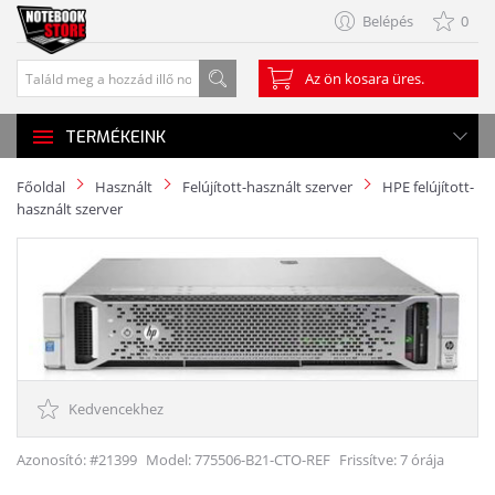
Belépés
0
Az ön kosara üres.
TERMÉKEINK
Főoldal
Használt
Felújított-használt szerver
HPE felújított-
használt szerver
Kedvencekhez
Azonosító: #21399
Model:
775506-B21-CTO-REF
Frissítve: 7 órája