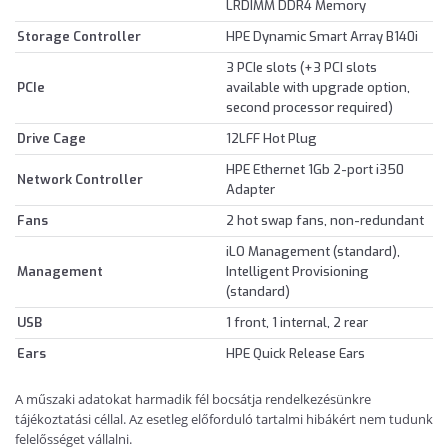
LRDIMM DDR4 Memory
Storage Controller
HPE Dynamic Smart Array B140i
3 PCIe slots (+3 PCI slots
PCIe
available with upgrade option,
second processor required)
Drive Cage
12LFF Hot Plug
HPE Ethernet 1Gb 2-port i350
Network Controller
Adapter
Fans
2 hot swap fans, non-redundant
iLO Management (standard),
Management
Intelligent Provisioning
(standard)
USB
1 front, 1 internal, 2 rear
Ears
HPE Quick Release Ears
A műszaki adatokat harmadik fél bocsátja rendelkezésünkre
tájékoztatási céllal. Az esetleg előforduló tartalmi hibákért nem tudunk
felelősséget vállalni.