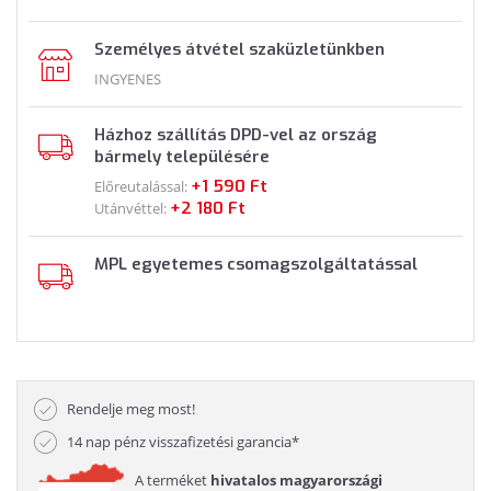
Személyes átvétel szaküzletünkben
INGYENES
Házhoz szállítás DPD-vel az ország
bármely településére
+1 590 Ft
Előreutalással:
+2 180 Ft
Utánvéttel:
MPL egyetemes csomagszolgáltatással
Rendelje meg most!
14 nap pénz visszafizetési garancia*
A terméket
hivatalos magyarországi