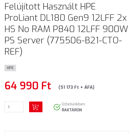
Felújított Használt HPE
ProLiant DL180 Gen9 12LFF 2x
HS No RAM P840 12LFF 900W
PS Server (775506-B21-CTO-
REF)
HPE
64 990 Ft
(51 173 Ft + ÁFA)
Üzletünkben:
RAKTÁRON