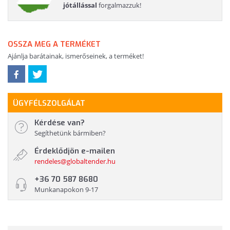
jótállással
forgalmazzuk!
OSSZA MEG A TERMÉKET
Ajánlja barátainak, ismerőseinek, a terméket!
ÜGYFÉLSZOLGÁLAT
Kérdése van?
Segíthetünk bármiben?
Érdeklődjön e-mailen
rendeles@globaltender.hu
+36 70 587 8680
Munkanapokon 9-17