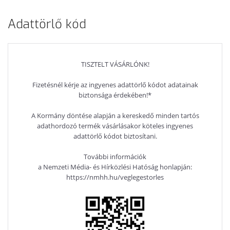
12LFF
8SFF NOCPU
8SFF 1X E5-
CONFIGURE-
NORAM H240
2620V4 8C
Adattörlő kód
TO-ORDER
SAS HBA 2X
2.1GHZ
SERVER
900W PS
NORAM H240
(719061-B21-
(754520-
SAS HBA 2X
REF)
B21-CTO-
900W PS
TISZTELT VÁSÁRLÓNK!
REF)
(777426-B21-
CTO-REF)
Fizetésnél kérje az ingyenes adattörlő kódot adatainak
biztonsága érdekében!*
A Kormány döntése alapján a kereskedő minden tartós
adathordozó termék vásárlásakor köteles ingyenes
adattörlő kódot biztosítani.
További információk
a Nemzeti Média- és Hírközlési Hatóság honlapján:
https://nmhh.hu/veglegestorles