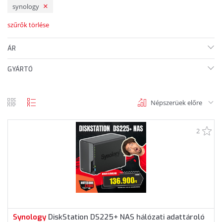
synology
szűrők törlése
ÁR
GYÁRTÓ
Népszerüek előre
rács
lista
nézet
nézet
2
Synology
DiskStation DS225+ NAS hálózati adattároló