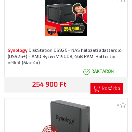
Synology
DiskStation DS925+ NAS hálózati adattároló
(DS925+) - AMD Ryzen V1500B, 4GB RAM, Háttértár
nélkül (Max 4x)
RAKTÁRON
254 900 Ft
kosárba
4