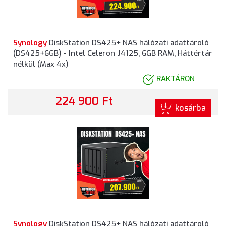
Synology
DiskStation DS425+ NAS hálózati adattároló
(DS425+6GB) - Intel Celeron J4125, 6GB RAM, Háttértár
nélkül (Max 4x)
RAKTÁRON
224 900 Ft
kosárba
Synology
DiskStation DS425+ NAS hálózati adattároló