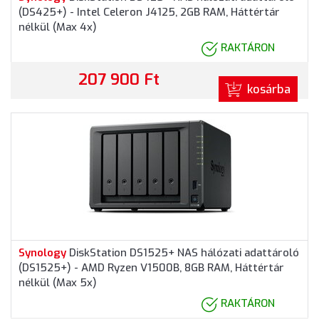
(DS425+) - Intel Celeron J4125, 2GB RAM, Háttértár
nélkül (Max 4x)
RAKTÁRON
207 900 Ft
kosárba
Synology
DiskStation DS1525+ NAS hálózati adattároló
(DS1525+) - AMD Ryzen V1500B, 8GB RAM, Háttértár
nélkül (Max 5x)
RAKTÁRON