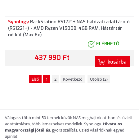
Synology
RackStation RS1221+ NAS hálózati adattároló
(RS1221+) - AMD Ryzen V1500B, 4GB RAM, Háttértár
nélkül (Max 8x)
ELÉRHETŐ
437 990 Ft
kosárba
Első
1
2
Következő
Utolsó (2)
Válogass több mint 50 termék közül: NAS meghajtók otthoni és üzleti
adattárolásra, több lemezhelyes modellek. Synology.
Hivatalos
magyarországi jótállás
, gyors szállítás, üzleti vásárlóknak egyedi
ajánlat.