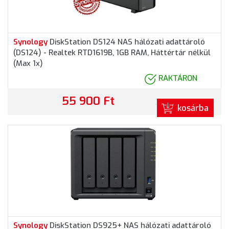
Synology
DiskStation DS124 NAS hálózati adattároló
(DS124) - Realtek RTD1619B, 1GB RAM, Háttértár nélkül
(Max 1x)
RAKTÁRON
55 900 Ft
kosárba
Synology
DiskStation DS925+ NAS hálózati adattároló