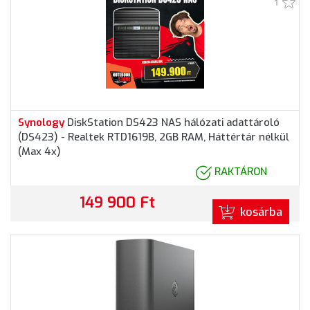
1
Synology
DiskStation DS423 NAS hálózati adattároló
(DS423) - Realtek RTD1619B, 2GB RAM, Háttértár nélkül
(Max 4x)
RAKTÁRON
149 900 Ft
kosárba