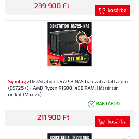
239 900 Ft
kosárba
Synology
DiskStation DS725+ NAS hálózati adattároló
(DS725+) - AMD Ryzen R1600, 4GB RAM, Háttértár
nélkül (Max 2x)
RAKTÁRON
211 900 Ft
kosárba