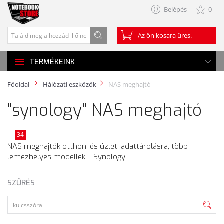
Belépés
0
Az ön kosara üres.
TERMÉKEINK
Főoldal
Hálózati eszközök
NAS meghajtó
"synology" NAS meghajtó
34
NAS meghajtók otthoni és üzleti adattárolásra, több
lemezhelyes modellek – Synology
SZŰRÉS