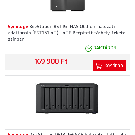
Synology
BeeStation BST151 NAS Otthoni hálózati
adattároló (BST151-4T) - 4TB Beépített tárhely, fekete
színben
RAKTÁRON
169 900 Ft
kosárba
Synology
DiskStation DS1825+ NAS hálózati adattároló