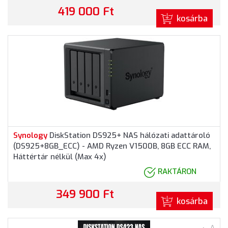
419 000 Ft
kosárba
Synology
DiskStation DS925+ NAS hálózati adattároló
(DS925+8GB_ECC) - AMD Ryzen V1500B, 8GB ECC RAM,
Háttértár nélkül (Max 4x)
RAKTÁRON
349 900 Ft
kosárba