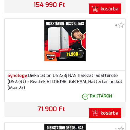
154 990 Ft
kosárba
4
Synology
DiskStation DS223j NAS hálózati adattároló
(DS223J) - Realtek RTD1619B, 1GB RAM, Háttértár nélkül
(Max 2x)
RAKTÁRON
71 900 Ft
kosárba
1