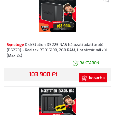
3
Synology
DiskStation DS223 NAS hálózati adattároló
(DS223) - Realtek RTD1619B, 2GB RAM, Háttértár nélkül
(Max 2x)
RAKTÁRON
103 900 Ft
kosárba