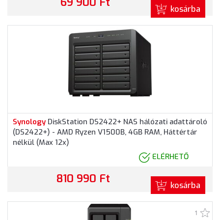
69 900 Ft
kosárba
Synology
DiskStation DS2422+ NAS hálózati adattároló
(DS2422+) - AMD Ryzen V1500B, 4GB RAM, Háttértár
nélkül (Max 12x)
ELÉRHETŐ
810 990 Ft
kosárba
1