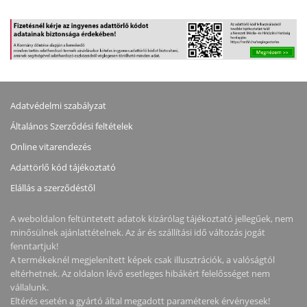
1GB RAM, HÁTTÉRTÁR
RYZEN V1500B, 8GB
NÉLKÜL (MAX 2X)
RAM, HÁTTÉRTÁR
NÉLKÜL (MAX 4X)
Adatvédelmi szabályzat
Általános Szerződési feltételek
Online vitarendezés
Adattörlő kód tájékoztató
Elállás a szerződéstől
A weboldalon feltüntetett adatok kizárólag tájékoztató jellegűek, nem
minősülnek ajánlattételnek. Az ár és szállítási idő változás jogát
fenntartjuk!
A termékeknél megjelenített képek csak illusztrációk, a valóságtól
eltérhetnek. Az oldalon lévő esetleges hibákért felelősséget nem
vállalunk.
Eltérés esetén a gyártó által megadott paraméterek érvényesek!