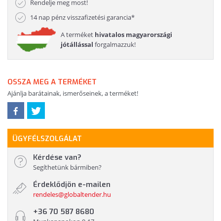
Rendelje meg most!
14 nap pénz visszafizetési garancia*
A terméket
hivatalos magyarországi
jótállással
forgalmazzuk!
OSSZA MEG A TERMÉKET
Ajánlja barátainak, ismerőseinek, a terméket!
ÜGYFÉLSZOLGÁLAT
Kérdése van?
Segíthetünk bármiben?
Érdeklődjön e-mailen
rendeles@globaltender.hu
+36 70 587 8680