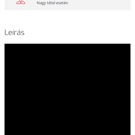
Nagy tétel esetén
Leírás