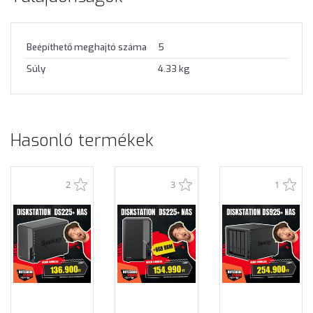
Beépíthető meghajtó száma
5
Súly
4.33 kg
Hasonló termékek
2
3
1