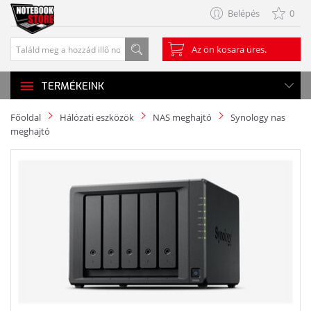
Belépés
0
Az ön kosara üres.
TERMÉKEINK
Főoldal
Hálózati eszközök
NAS meghajtó
Synology nas
meghajtó