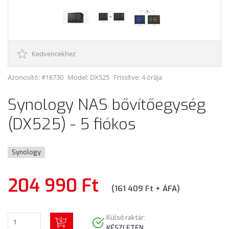
Kedvencekhez
Azonosító: #18730
Model:
DX525
Frissítve: 4 órája
Synology NAS bővítőegység
(DX525) - 5 fiókos
Synology
204 990 Ft
(161 409 Ft + ÁFA)
Külső raktár:
KÉSZLETEN