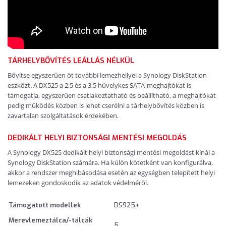
TÁRHELYBŐVÍTÉS LEÁLLÁS NÉLKÜL
Bővítse egyszerűen öt további lemezhellyel a Synology DiskStation
eszközt. A DX525 a 2,5 és a 3,5 hüvelykes SATA-meghajtókat is
támogatja, egyszerűen csatlakoztatható és beállítható, a meghajtókat
pedig működés közben is lehet cserélni a tárhelybővítés közben is
zavartalan szolgáltatások érdekében.
DEDIKÁLT HELYI BIZTONSÁGI MENTÉSI MEGOLDÁS
A Synology DX525 dedikált helyi biztonsági mentési megoldást kínál a
Synology DiskStation számára. Ha külön kötetként van konfigurálva,
akkor a rendszer meghibásodása esetén az egységben telepített helyi
lemezeken gondoskodik az adatok védelméről.
Támogatott modellek
DS925+
Merevlemeztálca/-tálcák
5