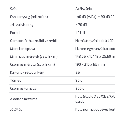
Szín
Acélszürke
Érzékenység (mikrofon)
-40 dB (V/Pa), > 90 dB 
Jel–zaj viszony
> 70 dB
Portok
1 RJ-11
Gombos felhasználói vezérlők
Némítás (színkódolt LED-
Mikrofon típusa
Három egyirányú kardioi
Minimális méretek (sz x h x m)
143.05 x 124.13 x 26.59
Csomag méretei (sz x h x m)
190 x 210 x 55 mm
Kartonok rétegenként
25
Tömeg
80 g
Csomag tömege
300 g
Poly Studio X50/X52/X70/
A doboz tartalma
guide
Jótállás
Poly normál egyéves korl