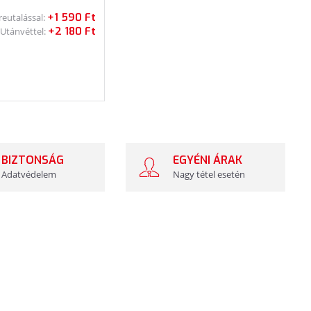
+1 590 Ft
reutalással:
+2 180 Ft
Utánvéttel:
BIZTONSÁG
EGYÉNI ÁRAK
Adatvédelem
Nagy tétel esetén