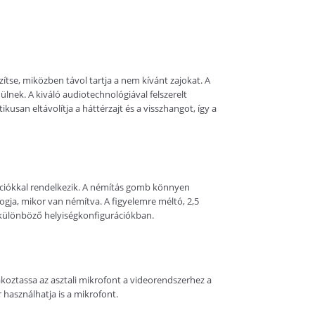
zítse, miközben távol tartja a nem kívánt zajokat. A
lnek. A kiváló audiotechnológiával felszerelt
usan eltávolítja a háttérzajt és a visszhangot, így a
nkciókkal rendelkezik. A némítás gomb könnyen
fogja, mikor van némítva. A figyelemre méltó, 2,5
 különböző helyiségkonfigurációkban.
koztassa az asztali mikrofont a videorendszerhez a
használhatja is a mikrofont.