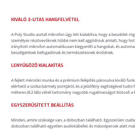
KIVÁLÓ 3-UTAS HANGFELVÉTEL
A Poly Studio asztali mikrofon úgy lett kialakítva, hogy a beszédet rög
személyes résztvevőknek többé nem kell aggódniuk amiatt, hogy hol ü
irányított mikrofon automatikusan kiegyenlíti a hangokat, és automatik
beszélgetések befogadónak és természetesnek érződnek.
LENYŰGÖZŐ KIALAKÍTÁS
A fejlett mérnöki munka és a prémium felépítés párosulva kiváló fu
elérhető a szoba bármely pontjáról, és a jelzőfény segítségével tudni 
méteres (8,2 láb) vételi tartomány nagyobb rugalmasságot biztosít a
EGYSZERŰSÍTETT BEÁLLÍTÁS
Minden, amire szüksége van, a dobozban található. Egyszerűen csatla
dobozban található egyetlen audiokábellel, és másodpercek alatt már 