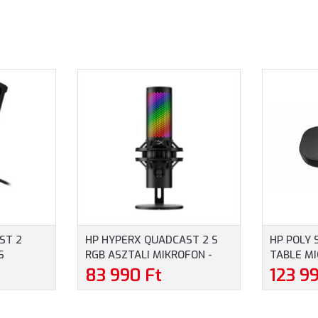
ST 2
HP HYPERX QUADCAST 2 S
HP POLY 
S
RGB ASZTALI MIKROFON -
TABLE M
E SZÍNBEN
FEKETE SZÍNBEN (9A273AA)
MOUNTING
83 990 Ft
123 9
(B22X6A