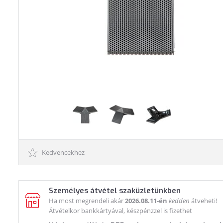
Kedvencekhez
Személyes átvétel szaküzletünkben
Ha most megrendeli akár
2026.08.11-én
kedden
átveheti!
Átvételkor bankkártyával, készpénzzel is fizethet