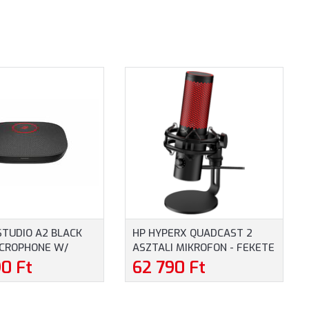
STUDIO A2 BLACK
HP HYPERX QUADCAST 2
ICROPHONE W/
ASZTALI MIKROFON - FEKETE
 PLATE I/O CABLES
SZÍNBEN (872V1AA)
90 Ft
62 790 Ft
A)