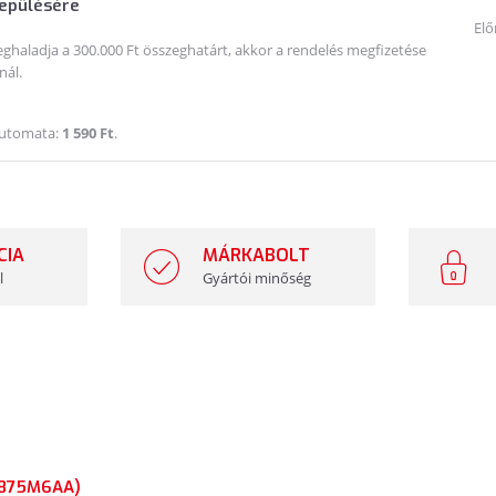
lepülésére
Elő
haladja a 300.000 Ft összeghatárt, akkor a rendelés megfizetése
nál.
Automata:
1 590 Ft
.
CIA
MÁRKABOLT
l
Gyártói minőség
(875M6AA)