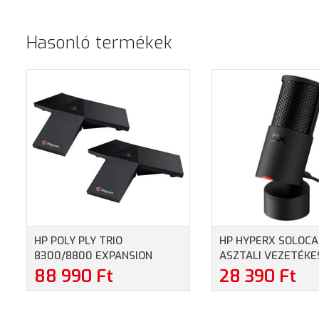
Hasonló termékek
HP POLY PLY TRIO
HP HYPERX SOLOCA
8300/8800 EXPANSION
ASZTALI VEZETÉKE
MIKROFON (85X00AA)
MIKROFON - FEKET
88 990 Ft
28 390 Ft
(AR0A0AA)