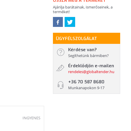
OSSZA MEG A TERMÉKET
Ajánlja barátainak, ismerőseinek, a
terméket!
ÜGYFÉLSZOLGÁLAT
Kérdése van?
Segíthetünk bármiben?
Érdeklődjön e-mailen
rendeles@globaltender.hu
+36 70 587 8680
Munkanapokon 9-17
INGYENES