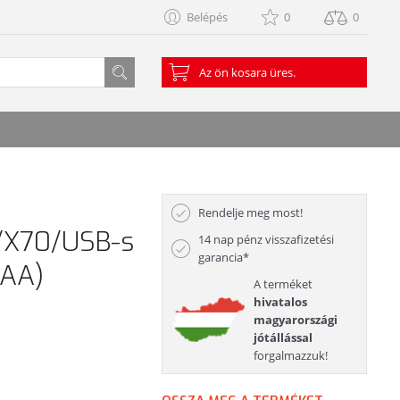
Belépés
0
0
Az ön kosara üres.
Rendelje meg most!
/X70/USB-s
14 nap pénz visszafizetési
garancia*
6AA)
A terméket
hivatalos
magyarországi
jótállással
forgalmazzuk!