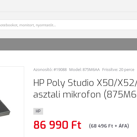
Azonosító: #19088
Model:
875M6AA
Frissítve: 20 perce
HP Poly Studio X50/X52
asztali mikrofon (875M
HP
86 990 Ft
(68 496 Ft + ÁFA)