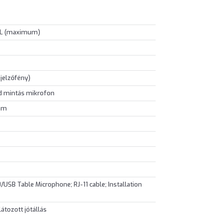
SPL (maximum)
jelzőfény)
d mintás mikrofon
 mm
USB Table Microphone; RJ-11 cable; Installation
átozott jótállás