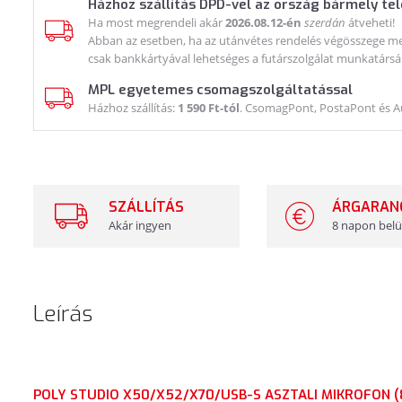
Házhoz szállítás DPD-vel az ország bármely te
Ha most megrendeli akár
2026.08.12-én
szerdán
átveheti!
Abban az esetben, ha az utánvétes rendelés végösszege meg
csak bankkártyával lehetséges a futárszolgálat munkatársá
MPL egyetemes csomagszolgáltatással
Házhoz szállítás:
1 590 Ft-tól
. CsomagPont, PostaPont és 
SZÁLLÍTÁS
ÁRGARAN
Akár ingyen
8 napon belü
Leírás
POLY STUDIO X50/X52/X70/USB-S ASZTALI MIKROFON 