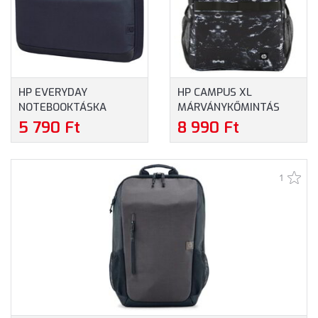
HP EVERYDAY
HP CAMPUS XL
NOTEBOOKTÁSKA
MÁRVÁNYKŐMINTÁS
(A08KGAA) - MAXIMUM
HÁTIZSÁK (7K0E2AA) -
5 790 Ft
8 990 Ft
14" MÉRETŰ
MAXIMUM 16.1" MÉRETŰ
NOTEBOOKOKHOZ
NOTEBOOKOKHOZ,
MÁRVÁNYKŐMINTÁS
1
SZÍNBEN