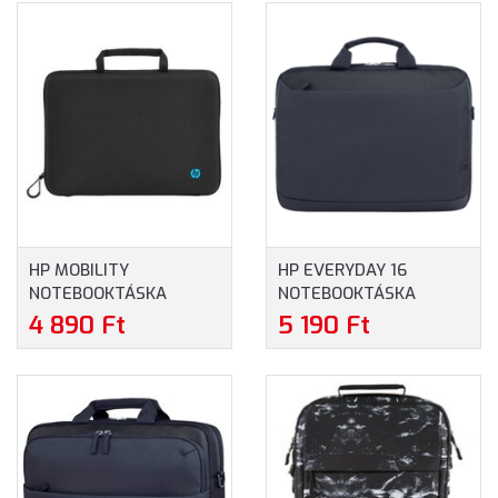
HP MOBILITY
HP EVERYDAY 16
NOTEBOOKTÁSKA
NOTEBOOKTÁSKA
(4U9G9AA) - MAXIMUM
(A08KHUT) - MAXIMUM
4 890 Ft
5 190 Ft
14.0" MÉRETŰ
16" MÉRETŰ
NOTEBOOKOKHOZ
NOTEBOOKOKHOZ -
SZÜRKE SZÍNBEN