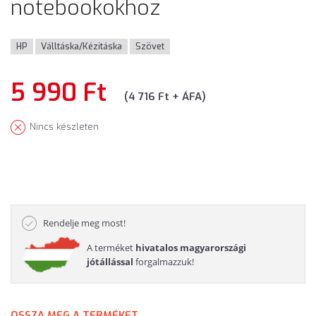
notebookokhoz
HP
Válltáska/Kézitáska
Szövet
5 990 Ft
(4 716 Ft + ÁFA)
Nincs készleten
Rendelje meg most!
A terméket
hivatalos magyarországi
jótállással
forgalmazzuk!
OSSZA MEG A TERMÉKET