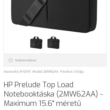
Kedvencekhez
Azonosító: #10376
Model:
2MW62AA
Frissítve: 3 órája
HP Prelude Top Load
Notebooktáska (2MW62AA) -
Maximum 15.6" méretű