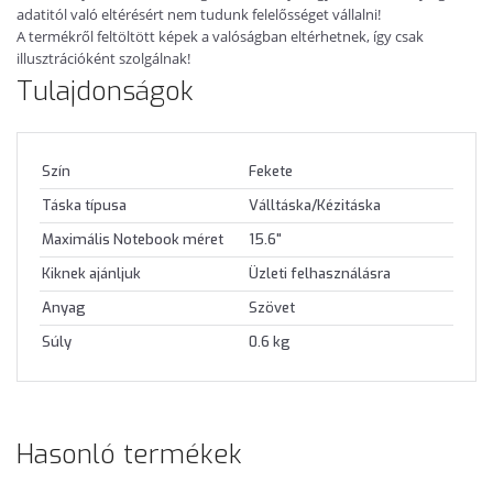
adatitól való eltérésért nem tudunk felelősséget vállalni!
A termékről feltöltött képek a valóságban eltérhetnek, így csak
illusztrációként szolgálnak!
Tulajdonságok
Szín
Fekete
Táska típusa
Válltáska/Kézitáska
Maximális Notebook méret
15.6"
Kiknek ajánljuk
Üzleti felhasználásra
Anyag
Szövet
Súly
0.6 kg
Hasonló termékek