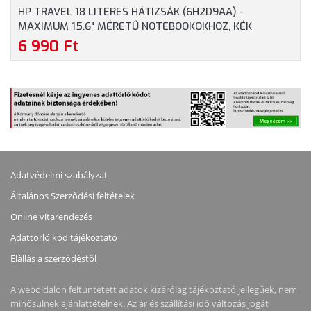
HP TRAVEL 18 LITERES HÁTIZSÁK (6H2D9AA) -
MAXIMUM 15.6" MÉRETŰ NOTEBOOKOKHOZ, KÉK
SZÍNBEN
6 990 Ft
Adatvédelmi szabályzat
Általános Szerződési feltételek
Online vitarendezés
Adattörlő kód tájékoztató
Elállás a szerződéstől
A weboldalon feltüntetett adatok kizárólag tájékoztató jellegűek, nem
minősülnek ajánlattételnek. Az ár és szállítási idő változás jogát