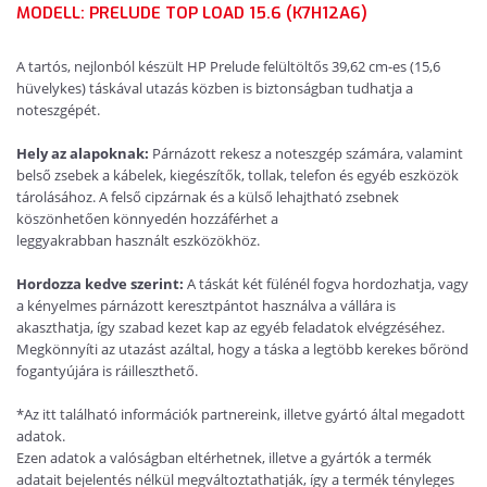
MODELL: PRELUDE TOP LOAD 15.6 (K7H12A6)
A tartós, nejlonból készült HP Prelude felültöltős 39,62 cm-es (15,6
hüvelykes) táskával utazás közben is biztonságban tudhatja a
noteszgépét.
Hely az alapoknak:
Párnázott rekesz a noteszgép számára, valamint
belső zsebek a kábelek, kiegészítők, tollak, telefon és egyéb eszközök
tárolásához. A felső cipzárnak és a külső lehajtható zsebnek
köszönhetően könnyedén hozzáférhet a
leggyakrabban
használt
eszközökhöz.
Hordozza kedve szerint:
A táskát két fülénél fogva hordozhatja, vagy
a kényelmes párnázott keresztpántot használva a vállára is
akaszthatja, így szabad kezet kap az egyéb feladatok elvégzéséhez.
Megkönnyíti az utazást azáltal, hogy a táska a legtöbb kerekes bőrönd
fogantyújára is ráilleszthető.
*Az itt található információk partnereink, illetve gyártó által megadott
adatok.
Ezen adatok a valóságban eltérhetnek, illetve a gyártók a termék
adatait bejelentés nélkül megváltoztathatják, így a termék tényleges