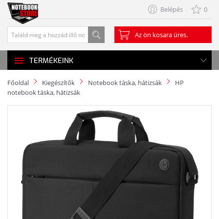
Belépés
0
Az ön kosara üres.
TERMÉKEINK
Főoldal
Kiegészítők
Notebook táska, hátizsák
HP
notebook táska, hátizsák