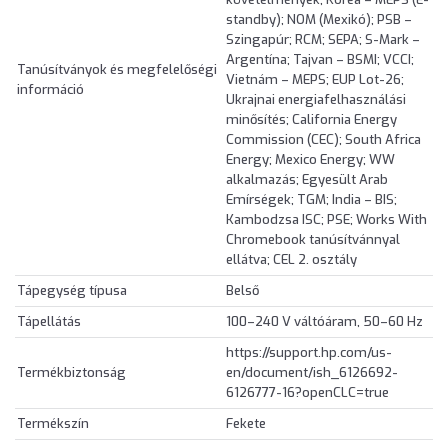
standby); NOM (Mexikó); PSB –
Szingapúr; RCM; SEPA; S-Mark –
Argentína; Tajvan – BSMI; VCCI;
Tanúsítványok és megfelelőségi
Vietnám – MEPS; EUP Lot-26;
információ
Ukrajnai energiafelhasználási
minősítés; California Energy
Commission (CEC); South Africa
Energy; Mexico Energy; WW
alkalmazás; Egyesült Arab
Emírségek; TGM; India – BIS;
Kambodzsa ISC; PSE; Works With
Chromebook tanúsítvánnyal
ellátva; CEL 2. osztály
Tápegység típusa
Belső
Tápellátás
100–240 V váltóáram, 50–60 Hz
https://support.hp.com/us-
Termékbiztonság
en/document/ish_6126692-
6126777-16?openCLC=true
Termékszín
Fekete