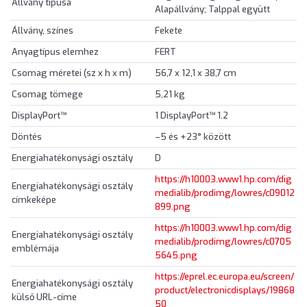
Állvány típusa
Alapállvány; Talppal együtt
Állvány, színes
Fekete
Anyagtípus elemhez
FERT
Csomag méretei (sz x h x m)
56,7 x 12,1 x 38,7 cm
Csomag tömege
5,21 kg
DisplayPort™
1 DisplayPort™ 1.2
Döntés
–5 és +23° között
Energiahatékonysági osztály
D
https://h10003.www1.hp.com/dig
Energiahatékonysági osztály
medialib/prodimg/lowres/c09012
címkeképe
899.png
https://h10003.www1.hp.com/dig
Energiahatékonysági osztály
medialib/prodimg/lowres/c0705
emblémája
5645.png
https://eprel.ec.europa.eu/screen/
Energiahatékonysági osztály
product/electronicdisplays/19868
külső URL-címe
50