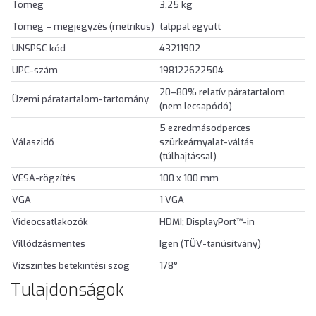
Tömeg
3,25 kg
Tömeg – megjegyzés (metrikus)
talppal együtt
UNSPSC kód
43211902
UPC-szám
198122622504
20–80% relatív páratartalom
Üzemi páratartalom-tartomány
(nem lecsapódó)
5 ezredmásodperces
Válaszidő
szürkeárnyalat-váltás
(túlhajtással)
VESA-rögzítés
100 x 100 mm
VGA
1 VGA
Videocsatlakozók
HDMI; DisplayPort™-in
Villódzásmentes
Igen (TÜV-tanúsítvány)
Vízszintes betekintési szög
178°
Tulajdonságok