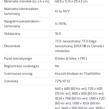
Minimális méretek (sz x h x m)
48,8 x 5,13 x 29,43 cm
Működési hőmérséklet-
41 to 95°F
tartomány
Nyugalmi páratartalom-
5–95%
tartomány
Oldalarány
16:9
TCO-tanúsítvány; TCO Edge-
Ökocímkék
tanúsítvány; EPEAT® és Climate+
minősítés
Panel bitmélysége
8 bites (6 bites + FRC)
Regisztráció szükséges
No
Származási ország
Készült Kínában és Thaiföldön
Színskála
72% NTSC
640 x 480 (60 Hz-en); 720 x 400
(70 Hz-en); 800 x 600 (60 Hz-en);
1024 x 768 (60 Hz-en); 1280 x 720
(60 Hz-en); 1280 x 1024 (60 Hz-
en); 1440 x 900 (60 Hz-en); 1600 x