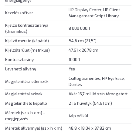
energiaigénye
HP Display Center; HP Client
Kezelőszoftver
Management Script Library
Kijelző kontrasztaránya
8 000 000:1
(dinamikus)
Kijelző mérete (képátló)
54,6 cm (21,5")
Kijelzőterület (metrikus)
47,61 x 26,78 cm
Kontrasztarány
1000:1
Levehető állvány
Yes
Csillogásmentes; HP Eye Ease;
Megjelenítési jellemzők
Döntés
Megjelenítési színek
Akár 16,7 millió szín támogatott
Megtekinthető képátló
21,5 hüvelyk (54,61 cm)
Méretek (sz x h x m) –
talp nélkül
megjegyzés
Méretek állvánnyal (sz x h x m)
48,8 x 18,04 x 37,82 cm