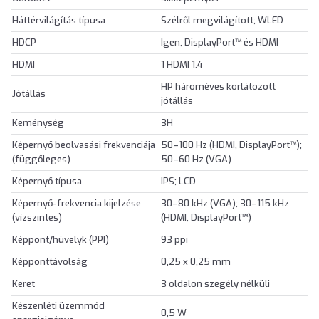
Háttérvilágítás típusa
Szélről megvilágított; WLED
HDCP
Igen, DisplayPort™ és HDMI
HDMI
1 HDMI 1.4
HP hároméves korlátozott
Jótállás
jótállás
Keménység
3H
Képernyő beolvasási frekvenciája
50–100 Hz (HDMI, DisplayPort™);
(függőleges)
50–60 Hz (VGA)
Képernyő típusa
IPS; LCD
Képernyő-frekvencia kijelzése
30–80 kHz (VGA); 30–115 kHz
(vízszintes)
(HDMI, DisplayPort™)
Képpont/hüvelyk (PPI)
93 ppi
Képponttávolság
0,25 x 0,25 mm
Keret
3 oldalon szegély nélküli
Készenléti üzemmód
0,5 W