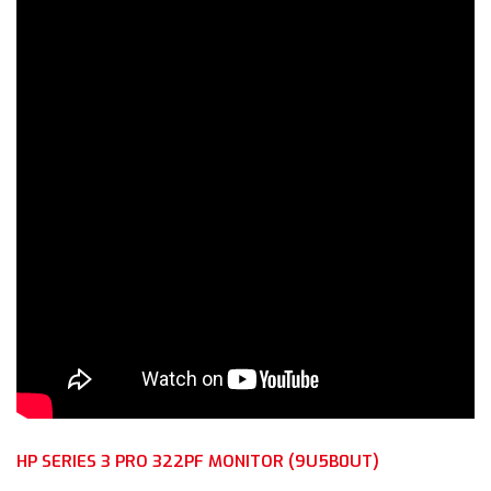
HP SERIES 3 PRO 322PF MONITOR (9U5B0UT)