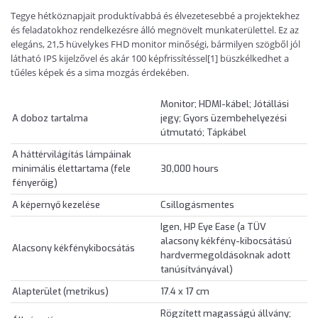
Tegye hétköznapjait produktívabbá és élvezetesebbé a projektekhez
és feladatokhoz rendelkezésre álló megnövelt munkaterülettel. Ez az
elegáns, 21,5 hüvelykes FHD monitor minőségi, bármilyen szögből jól
látható IPS kijelzővel és akár 100 képfrissítéssel[1] büszkélkedhet a
tűéles képek és a sima mozgás érdekében.
Monitor; HDMI-kábel; Jótállási
A doboz tartalma
jegy; Gyors üzembehelyezési
útmutató; Tápkábel
A háttérvilágítás lámpáinak
minimális élettartama (fele
30,000 hours
fényerőig)
A képernyő kezelése
Csillogásmentes
Igen, HP Eye Ease (a TÜV
alacsony kékfény-kibocsátású
Alacsony kékfénykibocsátás
hardvermegoldásoknak adott
tanúsítványával)
Alapterület (metrikus)
17.4 x 17 cm
Rögzített magasságú állvány;