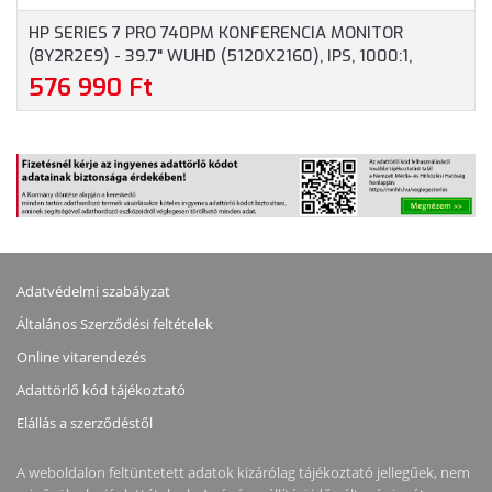
HP SERIES 7 PRO 740PM KONFERENCIA MONITOR
(8Y2R2E9) - 39.7" WUHD (5120X2160), IPS, 1000:1,
300CD, 5MS, HDMI, DISPLAYPORT, RJ-45, 3 ÉV
576 990 Ft
GARANCIA, FEKETE-EZÜST SZÍNBEN
Adatvédelmi szabályzat
Általános Szerződési feltételek
Online vitarendezés
Adattörlő kód tájékoztató
Elállás a szerződéstől
A weboldalon feltüntetett adatok kizárólag tájékoztató jellegűek, nem