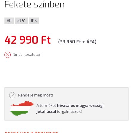
Fekete színben
HP
21.5"
IPS
42 990 Ft
(33 850 Ft + ÁFA)
Nincs készleten
Rendelje meg most!
A terméket
hivatalos magyarországi
jótállással
forgalmazzuk!