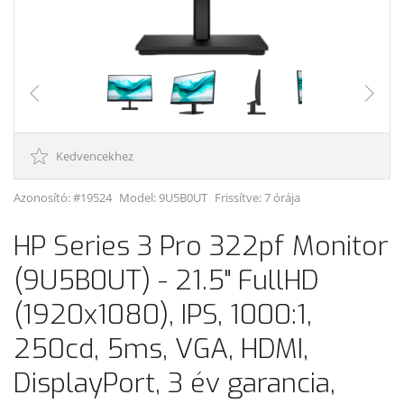
Kedvencekhez
Azonosító: #19524
Model:
9U5B0UT
Frissítve: 7 órája
HP Series 3 Pro 322pf Monitor
(9U5B0UT) - 21.5" FullHD
(1920x1080), IPS, 1000:1,
250cd, 5ms, VGA, HDMI,
DisplayPort, 3 év garancia,