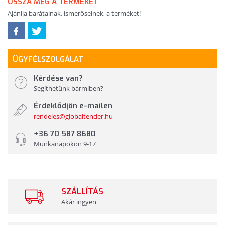
OSSZA MEG A TERMÉKET
Ajánlja barátainak, ismerőseinek, a terméket!
ÜGYFÉLSZOLGÁLAT
Kérdése van?
Segíthetünk bármiben?
Érdeklődjön e-mailen
rendeles@globaltender.hu
+36 70 587 8680
Munkanapokon 9-17
SZÁLLÍTÁS
Akár ingyen