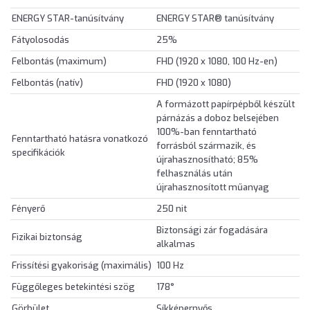
ENERGY STAR-tanúsítvány
ENERGY STAR® tanúsítvány
Fátyolosodás
25%
Felbontás (maximum)
FHD (1920 x 1080, 100 Hz-en)
Felbontás (natív)
FHD (1920 x 1080)
A formázott papírpépből készült
párnázás a doboz belsejében
100%-ban fenntartható
Fenntartható hatásra vonatkozó
forrásból származik, és
specifikációk
újrahasznosítható; 85%
felhasználás után
újrahasznosított műanyag
Fényerő
250 nit
Biztonsági zár fogadására
Fizikai biztonság
alkalmas
Frissítési gyakoriság (maximális)
100 Hz
Függőleges betekintési szög
178°
Görbület
Síkképernyős