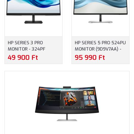
HP SERIES 3 PRO
HP SERIES 5 PRO 524PU
MONITOR - 324PF
MONITOR (9D9V7AA) -
(9U5J5UT) - 23.8"
23.8" FULLHD
49 900 Ft
95 990 Ft
FULLHD (1920X1080),
(1920X1080), IPS, 16:9,
ANTIGLARE, IPS, 100HZ,
1500:1, 350CD, 5MS,
16:9, 1000:1, 5MS, HDMI,
HDMI, DISPLAYPORT, 3
DISPLAYPORT, VGA,
ÉV GARANCIA,
FEKETE SZÍN
FEKETE/EZÜST SZÍNBEN