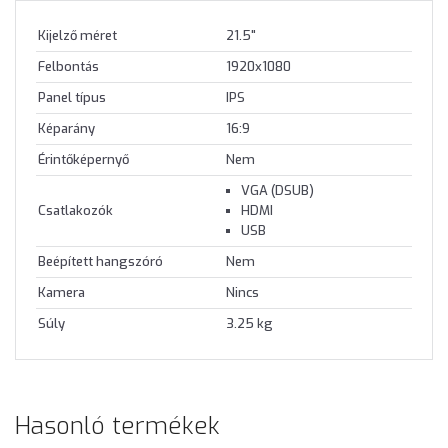
Kijelző méret
21.5"
Felbontás
1920x1080
Panel típus
IPS
Képarány
16:9
Érintőképernyő
Nem
VGA (DSUB)
Csatlakozók
HDMI
USB
Beépített hangszóró
Nem
Kamera
Nincs
Súly
3.25 kg
Hasonló termékek