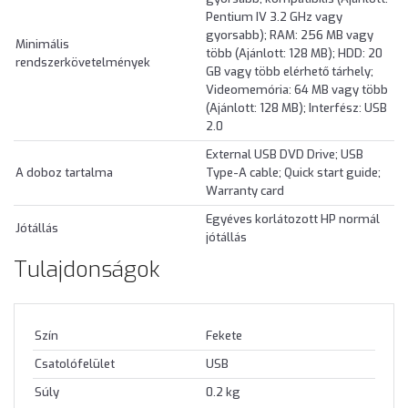
Pentium IV 3.2 GHz vagy
gyorsabb); RAM: 256 MB vagy
Minimális
több (Ajánlott: 128 MB); HDD: 20
rendszerkövetelmények
GB vagy több elérhető tárhely;
Videomemória: 64 MB vagy több
(Ajánlott: 128 MB); Interfész: USB
2.0
External USB DVD Drive; USB
A doboz tartalma
Type-A cable; Quick start guide;
Warranty card
Egyéves korlátozott HP normál
Jótállás
jótállás
Tulajdonságok
Szín
Fekete
Csatolófelület
USB
Súly
0.2 kg