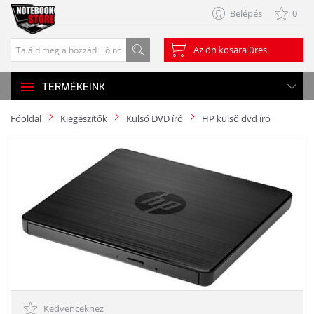
Belépés
0
Az ön kosara üres.
TERMÉKEINK
Főoldal
Kiegészítők
Külső DVD író
HP külső dvd író
Kedvencekhez