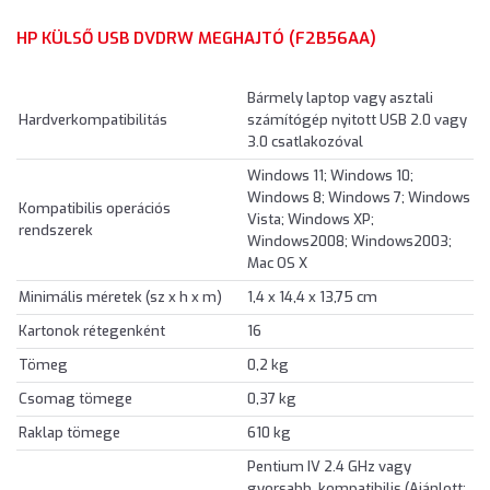
HP KÜLSŐ USB DVDRW MEGHAJTÓ (F2B56AA)
Bármely laptop vagy asztali
Hardverkompatibilitás
számítógép nyitott USB 2.0 vagy
3.0 csatlakozóval
Windows 11; Windows 10;
Windows 8; Windows 7; Windows
Kompatibilis operációs
Vista; Windows XP;
rendszerek
Windows2008; Windows2003;
Mac OS X
Minimális méretek (sz x h x m)
1,4 x 14,4 x 13,75 cm
Kartonok rétegenként
16
Tömeg
0,2 kg
Csomag tömege
0,37 kg
Raklap tömege
610 kg
Pentium IV 2.4 GHz vagy
gyorsabb, kompatibilis (Ajánlott: