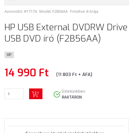
Azonosító: #17174
Model:
F2B56AA
Frissítve: 8 órája
HP USB External DVDRW Drive
USB DVD író (F2B56AA)
HP
14 990 Ft
(11 803 Ft + ÁFA)
Üzletünkben:
RAKTÁRON