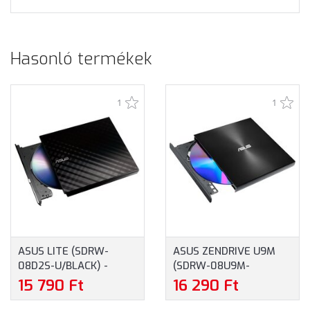
Hasonló termékek
1
1
ASUS LITE (SDRW-
ASUS ZENDRIVE U9M
08D2S-U/BLACK) -
(SDRW-08U9M-
ULTRAVÉKONY,
U/BLACK) -
15 790 Ft
16 290 Ft
HORDOZHATÓ 8-SZOROS
ULTRAVÉKONY,
KÜLSŐ DVD-ÍRÓ M-DISC
HORDOZHATÓ 8-SZOROS