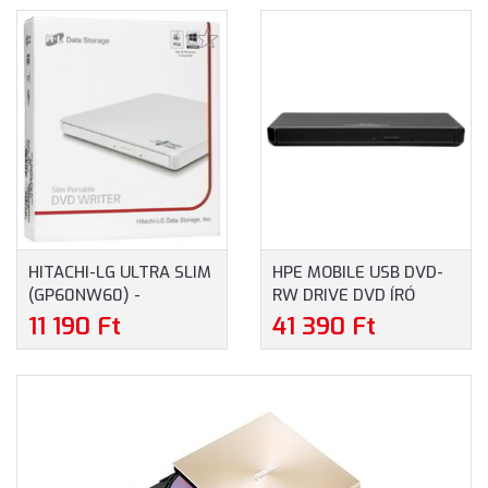
TÁMOGATÁSSAL,
KÜLSŐ DVD-ÍRÓ M-DISC
1
FEKETE
TÁMOGATÁSSAL,
FEKETE
HITACHI-LG ULTRA SLIM
HPE MOBILE USB DVD-
(GP60NW60) -
RW DRIVE DVD ÍRÓ
ULTRAKESKENY,
(701498-B21)
11 190 Ft
41 390 Ft
HORDOZHATÓ 8-SZOROS
KÜLSŐ DVD-ÍRÓ, FEHÉR