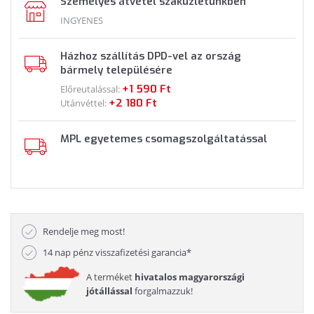
Személyes átvétel szaküzletünkben
INGYENES
Házhoz szállítás DPD-vel az ország
bármely településére
+1 590 Ft
Előreutalással:
+2 180 Ft
Utánvéttel:
MPL egyetemes csomagszolgáltatással
Rendelje meg most!
14 nap pénz visszafizetési garancia*
A terméket
hivatalos magyarországi
jótállással
forgalmazzuk!