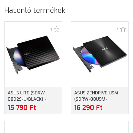
Hasonló termékek
1
1
ASUS LITE (SDRW-
ASUS ZENDRIVE U9M
08D2S-U/BLACK) -
(SDRW-08U9M-
ULTRAVÉKONY,
U/BLACK) -
15 790 Ft
16 290 Ft
HORDOZHATÓ 8-SZOROS
ULTRAVÉKONY,
KÜLSŐ DVD-ÍRÓ M-DISC
HORDOZHATÓ 8-SZOROS
TÁMOGATÁSSAL,
KÜLSŐ DVD-ÍRÓ M-DISC
FEKETE
TÁMOGATÁSSAL,