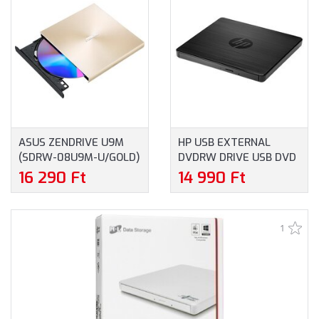
FEKETE
ASUS ZENDRIVE U9M
HP USB EXTERNAL
(SDRW-08U9M-U/GOLD)
DVDRW DRIVE USB DVD
- ULTRAVÉKONY,
ÍRÓ (F2B56AA)
16 290 Ft
14 990 Ft
HORDOZHATÓ 8-SZOROS
KÜLSŐ DVD-ÍRÓ M-DISC
TÁMOGATÁSSAL, ARANY
1