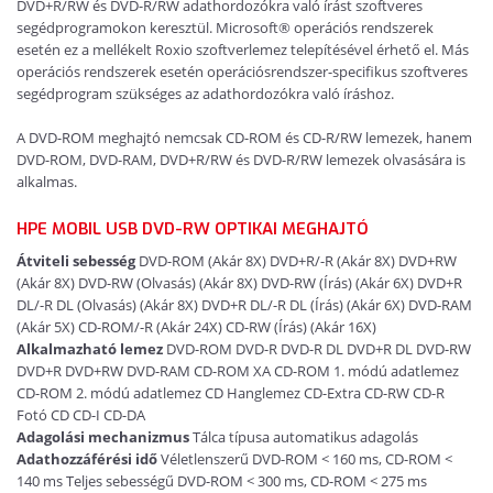
DVD+R/RW és DVD-R/RW adathordozókra való írást szoftveres
segédprogramokon keresztül. Microsoft® operációs rendszerek
esetén ez a mellékelt Roxio szoftverlemez telepítésével érhető el. Más
operációs rendszerek esetén operációsrendszer-specifikus szoftveres
segédprogram szükséges az adathordozókra való íráshoz.
A DVD-ROM meghajtó nemcsak CD-ROM és CD-R/RW lemezek, hanem
DVD-ROM, DVD-RAM, DVD+R/RW és DVD-R/RW lemezek olvasására is
alkalmas.
HPE MOBIL USB DVD-RW OPTIKAI MEGHAJTÓ
Átviteli sebesség
DVD-ROM (Akár 8X) DVD+R/-R (Akár 8X) DVD+RW
(Akár 8X) DVD-RW (Olvasás) (Akár 8X) DVD-RW (Írás) (Akár 6X) DVD+R
DL/-R DL (Olvasás) (Akár 8X) DVD+R DL/-R DL (Írás) (Akár 6X) DVD-RAM
(Akár 5X) CD-ROM/-R (Akár 24X) CD-RW (Írás) (Akár 16X)
Alkalmazható lemez
DVD-ROM DVD-R DVD-R DL DVD+R DL DVD-RW
DVD+R DVD+RW DVD-RAM CD-ROM XA CD-ROM 1. módú adatlemez
CD-ROM 2. módú adatlemez CD Hanglemez CD-Extra CD-RW CD-R
Fotó CD CD-I CD-DA
Adagolási mechanizmus
Tálca típusa automatikus adagolás
Adathozzáférési idő
Véletlenszerű DVD-ROM < 160 ms, CD-ROM <
140 ms Teljes sebességű DVD-ROM < 300 ms, CD-ROM < 275 ms