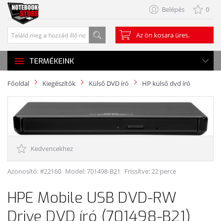
Belépés
0
Az ön kosara üres.
TERMÉKEINK
Főoldal
Kiegészítők
Külső DVD író
HP külső dvd író
Kedvencekhez
Azonosító: #22160
Model:
701498-B21
Frissítve: 22 perce
HPE Mobile USB DVD-RW
Drive DVD író (701498-B21)