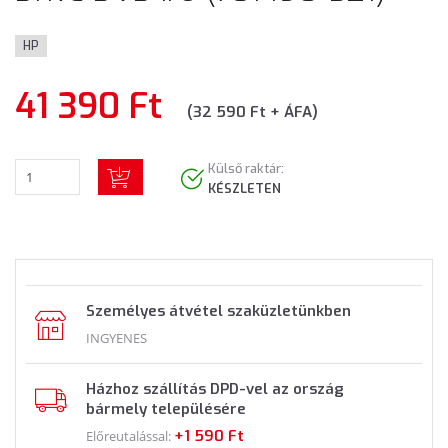
HP
41 390 Ft
(32 590 Ft + ÁFA)
Külső raktár:
KÉSZLETEN
Személyes átvétel szaküzletünkben
INGYENES
Házhoz szállítás DPD-vel az ország
bármely településére
+1 590 Ft
Előreutalással: