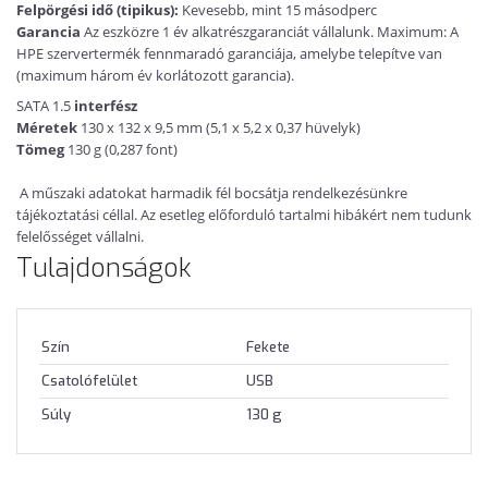
Felpörgési idő (tipikus):
Kevesebb, mint 15 másodperc
Garancia
Az eszközre 1 év alkatrészgaranciát vállalunk. Maximum: A
HPE szervertermék fennmaradó garanciája, amelybe telepítve van
(maximum három év korlátozott garancia).
SATA 1.5
interfész
Méretek
130 x 132 x 9,5 mm (5,1 x 5,2 x 0,37 hüvelyk)
Tömeg
130 g (0,287 font)
A műszaki adatokat harmadik fél bocsátja rendelkezésünkre
tájékoztatási céllal. Az esetleg előforduló tartalmi hibákért nem tudunk
felelősséget vállalni.
Tulajdonságok
Szín
Fekete
Csatolófelület
USB
Súly
130 g