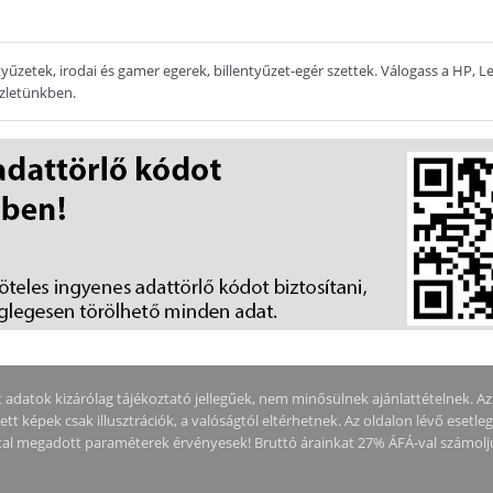
yűzetek, irodai és gamer egerek, billentyűzet-egér szettek. Válogass a HP, Le
üzletünkben.
adatok kizárólag tájékoztató jellegűek, nem minősülnek ajánlattételnek. Az ár
tt képek csak illusztrációk, a valóságtól eltérhetnek. Az oldalon lévő esetle
által megadott paraméterek érvényesek! Bruttó árainkat 27% ÁFÁ-val számolj