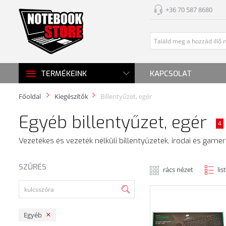
+36 70 587 8680
KAPCSOLAT
TERMÉKEINK
Főoldal
Kiegészítők
Billentyűzet, egér
Egyéb billentyűzet, egér
4
Vezetékes és vezeték nélküli billentyűzetek, irodai és gamer
SZŰRÉS
rács nézet
lis
Egyéb