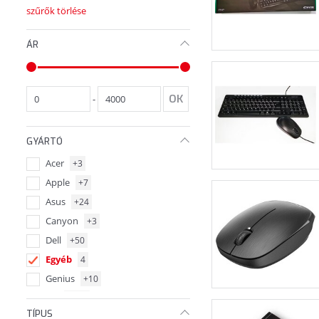
szűrők törlése
ÁR
-
GYÁRTÓ
Acer
+3
Apple
+7
Asus
+24
Canyon
+3
Dell
+50
Egyéb
4
Genius
+10
HP
+114
TÍPUS
Lenovo
+52