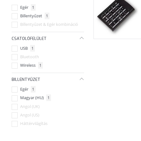
Egér
1
Logitech
+40
Billentyűzet
1
Noxo
+1
Billentyűzet & Egér kombináció
Rapoo
+1
T-Wolf
+1
CSATOLÓFELÜLET
USB
1
Bluetooth
Wireless
1
BILLENTYŰZET
Egér
1
Magyar (HU)
1
Angol (UK)
Angol (US)
Háttérvilágítás