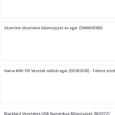
Silverline Vezetékes billentyűzet és egér (SIMMS8188)
Hama MW-110 Vezeték nélküli egér (00182618) - Fekete szín
Blackbird Vezetékes USB Numerikus Billentyűzet (BH1372)