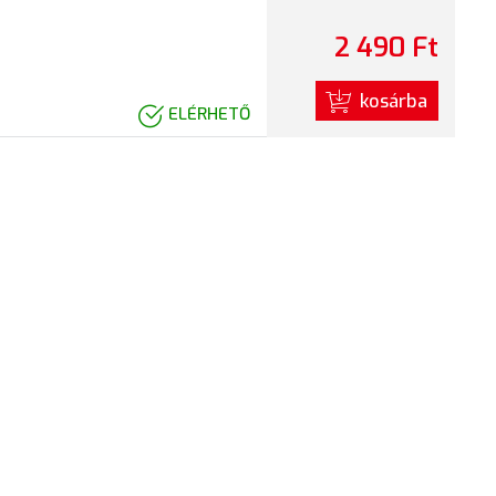
2 490 Ft
kosárba
ELÉRHETŐ