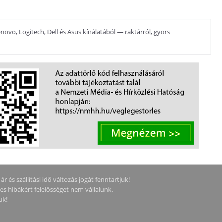
novo, Logitech, Dell és Asus kínálatából — raktárról, gyors
 és szállítási idő változás jogát fenntartjuk!
ges hibákért felelősséget nem vállalunk.
uk!