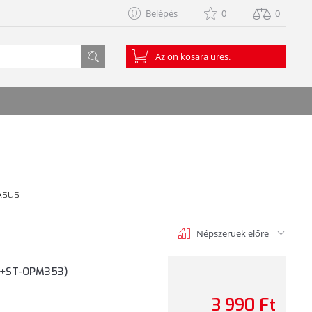
Belépés
0
0
Az ön kosara üres.
 Asus
Népszerüek előre
20+ST-OPM353)
3 990 Ft