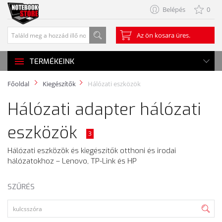
Belépés
0
Az ön kosara üres.
TERMÉKEINK
Főoldal
Kiegészítők
Hálózati eszközök
Hálózati adapter hálózati
eszközök
3
Hálózati eszközök és kiegészítők otthoni és irodai
hálózatokhoz – Lenovo, TP-Link és HP
SZŰRÉS