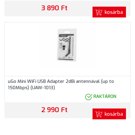
3 890 Ft
kosárba
uGo Mini WiFi USB Adapter 2dBi antennával (up to
150Mbps) (UAW-1013)
RAKTÁRON
2 990 Ft
kosárba