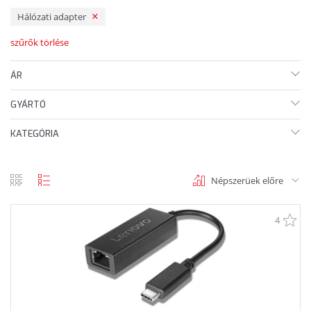
Hálózati adapter
szűrők törlése
ÁR
GYÁRTÓ
KATEGÓRIA
Népszerüek előre
rács
lista
nézet
nézet
4