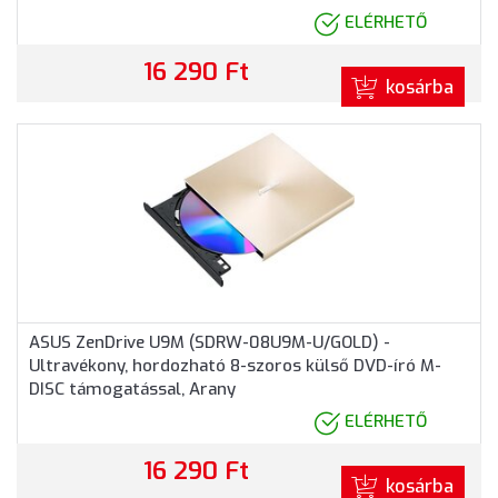
ELÉRHETŐ
16 290 Ft
kosárba
ASUS ZenDrive U9M (SDRW-08U9M-U/GOLD) -
Ultravékony, hordozható 8-szoros külső DVD-író M-
DISC támogatással, Arany
ELÉRHETŐ
16 290 Ft
kosárba