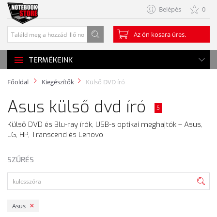
Belépés
0
Az ön kosara üres.
TERMÉKEINK
Főoldal
Kiegészítők
Külső DVD író
Asus külső dvd író
5
Külső DVD és Blu-ray írók, USB-s optikai meghajtók – Asus,
LG, HP, Transcend és Lenovo
SZŰRÉS
Asus