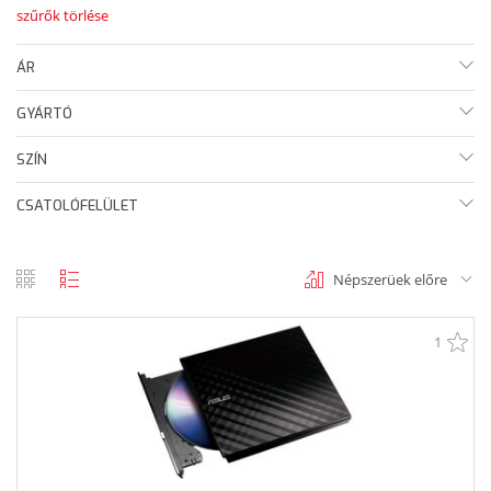
szűrők törlése
ÁR
GYÁRTÓ
SZÍN
CSATOLÓFELÜLET
Népszerüek előre
rács
lista
nézet
nézet
1