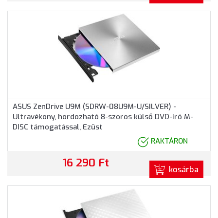
ASUS ZenDrive U9M (SDRW-08U9M-U/SILVER) -
Ultravékony, hordozható 8-szoros külső DVD-író M-
DISC támogatással, Ezüst
RAKTÁRON
16 290 Ft
kosárba