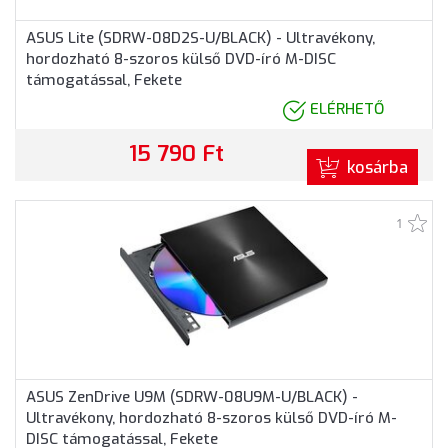
ASUS Lite (SDRW-08D2S-U/BLACK) - Ultravékony,
hordozható 8-szoros külső DVD-író M-DISC
támogatással, Fekete
ELÉRHETŐ
15 790 Ft
kosárba
1
ASUS ZenDrive U9M (SDRW-08U9M-U/BLACK) -
Ultravékony, hordozható 8-szoros külső DVD-író M-
DISC támogatással, Fekete