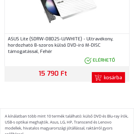
ASUS Lite (SDRW-08D2S-U/WHITE) - Ultravékony,
hordozható 8-szoros külső DVD-író M-DISC
támogatással, Fehér
ELÉRHETŐ
15 790 Ft
kosárba
A kínálatban több mint 10 termék található: külső DVD és Blu-ray írók,
USB-s optikai meghajtók. Asus, LG, HP, Transcend és Lenovo
modellek, hivatalos magyarországi jótállással, raktárról gyors