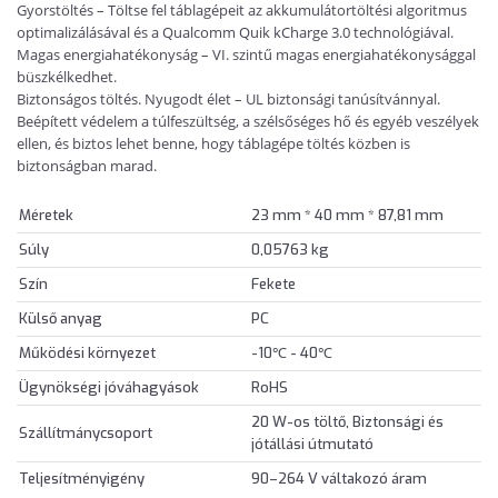
Gyorstöltés – Töltse fel táblagépeit az akkumulátortöltési algoritmus
optimalizálásával és a Qualcomm Quik kCharge 3.0 technológiával.
Magas energiahatékonyság – VI. szintű magas energiahatékonysággal
büszkélkedhet.
Biztonságos töltés. Nyugodt élet – UL biztonsági tanúsítvánnyal.
Beépített védelem a túlfeszültség, a szélsőséges hő és egyéb veszélyek
ellen, és biztos lehet benne, hogy táblagépe töltés közben is
biztonságban marad.
Méretek
23 mm * 40 mm * 87,81 mm
Súly
0,05763 kg
Szín
Fekete
Külső anyag
PC
Működési környezet
-10℃ - 40℃
Ügynökségi jóváhagyások
RoHS
20 W-os töltő, Biztonsági és
Szállítmánycsoport
jótállási útmutató
Teljesítményigény
90–264 V váltakozó áram