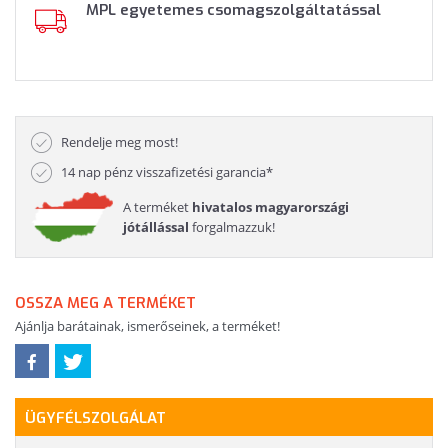
MPL egyetemes csomagszolgáltatással
Rendelje meg most!
14 nap pénz visszafizetési garancia*
A terméket
hivatalos magyarországi
jótállással
forgalmazzuk!
OSSZA MEG A TERMÉKET
Ajánlja barátainak, ismerőseinek, a terméket!
ÜGYFÉLSZOLGÁLAT