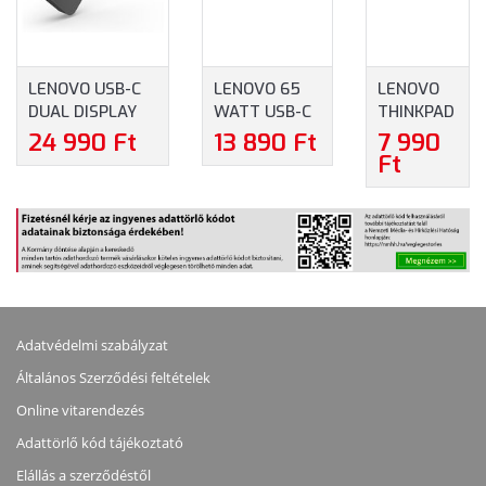
LENOVO USB-C
LENOVO 65
LENOVO
DUAL DISPLAY
WATT USB-C
THINKPAD
TRAVEL DOCK
FALI
45W AC
24 990 Ft
13 890 Ft
7 990
(40B90000WW)
HÁLÓZATI
ADAPTER
Ft
ADAPTER
USB
(4X21L54610)
TYPE-C
Adatvédelmi szabályzat
Általános Szerződési feltételek
Online vitarendezés
Adattörlő kód tájékoztató
Elállás a szerződéstől