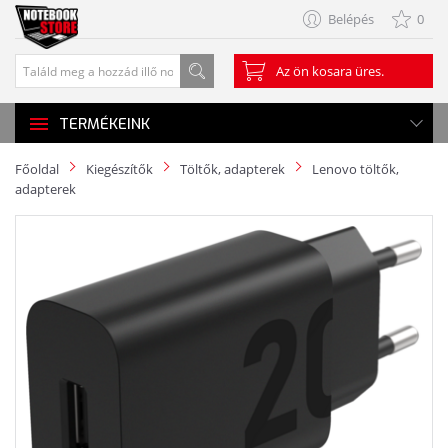
Belépés
0
Az ön kosara üres.
TERMÉKEINK
Főoldal
Kiegészítők
Töltők, adapterek
Lenovo töltők,
adapterek