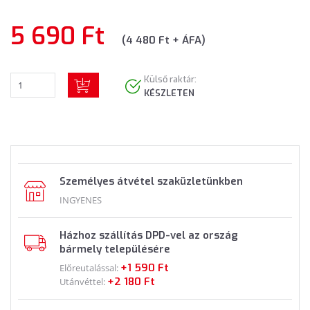
5 690 Ft
(4 480 Ft + ÁFA)
Külső raktár:
KÉSZLETEN
Személyes átvétel szaküzletünkben
INGYENES
Házhoz szállítás DPD-vel az ország
bármely településére
+1 590 Ft
Előreutalással:
+2 180 Ft
Utánvéttel: