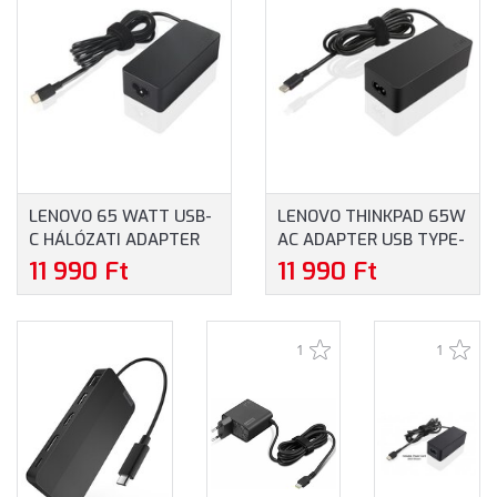
LENOVO 65 WATT USB-
LENOVO THINKPAD 65W
C HÁLÓZATI ADAPTER
AC ADAPTER USB TYPE-
(GX20P92529)
C - NOTEBOOK TÖLTŐ
11 990 Ft
11 990 Ft
1
1