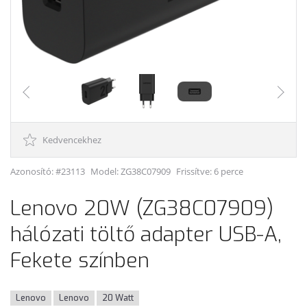
Kedvencekhez
Azonosító: #23113
Model:
ZG38C07909
Frissítve: 6 perce
Lenovo 20W (ZG38C07909)
hálózati töltő adapter USB-A,
Fekete színben
Lenovo
Lenovo
20 Watt