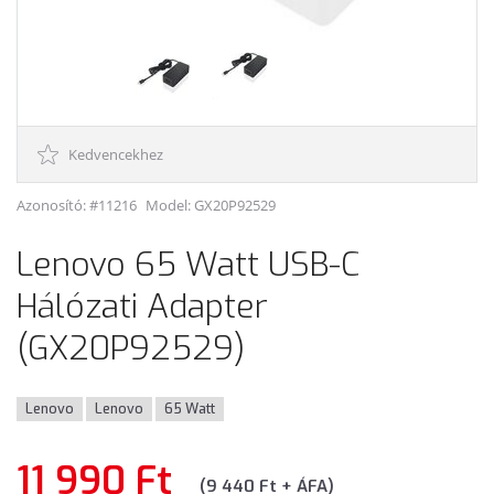
Kedvencekhez
Azonosító: #11216
Model:
GX20P92529
Lenovo 65 Watt USB-C
Hálózati Adapter
(GX20P92529)
Lenovo
Lenovo
65 Watt
11 990 Ft
(9 440 Ft + ÁFA)