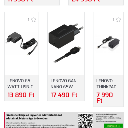
1
1
LENOVO 65
LENOVO GAN
LENOVO
WATT USB-C
NANO 65W
THINKPAD
FALI
ADAPTER
45W AC
13 890 Ft
17 490 Ft
7 990
HÁLÓZATI
(G0A6GN65EU)
ADAPTER
Ft
ADAPTER
- NOTEBOOK
USB TYPE-C
(4X21L54610)
TÖLTŐ