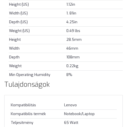
Height (US)
1.12in
Width (US)
1. 81in
Depth (US)
4.25in
Weight (US)
0.49 lbs
Height
28.5mm
Width
46mm
Depth
108mm
Weight
0.22kg
Min Operating Humidity
8%
Tulajdonságok
Kompatibilitás
Lenovo
Kompatibilis termék
Notebook/Laptop
Teljesítmény
65 Watt