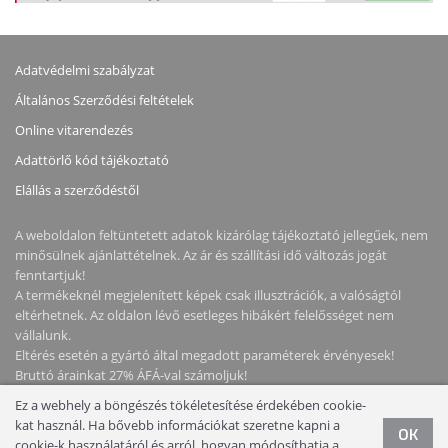
Adatvédelmi szabályzat
Általános Szerződési feltételek
Online vitarendezés
Adattörlő kód tájékoztató
Elállás a szerződéstől
A weboldalon feltüntetett adatok kizárólag tájékoztató jellegűek, nem
minősülnek ajánlattételnek. Az ár és szállítási idő változás jogát
fenntartjuk!
A termékeknél megjelenített képek csak illusztrációk, a valóságtól
eltérhetnek. Az oldalon lévő esetleges hibákért felelősséget nem
vállalunk.
Eltérés esetén a gyártó által megadott paraméterek érvényesek!
Bruttó árainkat 27% ÁFÁ-val számoljuk!
Ez a webhely a böngészés tökéletesítése érdekében cookie-
Copyright © 2026 NotebookStore. Minden jog fenntartva!
kat használ. Ha bővebb információkat szeretne kapni a
OK
cookie-k használatáról és arról, hogyan módosíthatja a