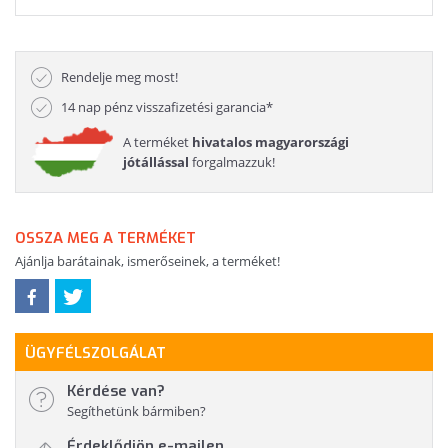
Rendelje meg most!
14 nap pénz visszafizetési garancia*
A terméket
hivatalos magyarországi
jótállással
forgalmazzuk!
OSSZA MEG A TERMÉKET
Ajánlja barátainak, ismerőseinek, a terméket!
ÜGYFÉLSZOLGÁLAT
Kérdése van?
Segíthetünk bármiben?
Érdeklődjön e-mailen