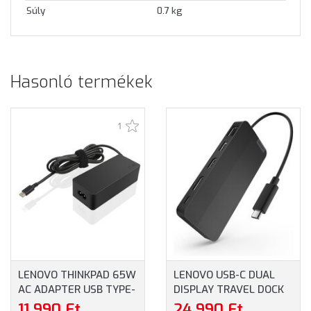
Súly
0.7 kg
Hasonló termékek
1
LENOVO THINKPAD 65W
LENOVO USB-C DUAL
AC ADAPTER USB TYPE-
DISPLAY TRAVEL DOCK
C - NOTEBOOK TÖLTŐ
(40B90000WW)
11 990 Ft
24 990 Ft