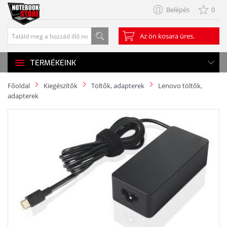
Belépés
0
Az ön kosara üres.
TERMÉKEINK
Főoldal
Kiegészítők
Töltők, adapterek
Lenovo töltők,
adapterek