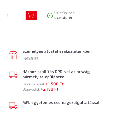
Üzletünkben:
RAKTÁRON
Személyes átvétel szaküzletünkben
INGYENES
Házhoz szállítás DPD-vel az ország
bármely településére
+1 590 Ft
Előreutalással:
+2 180 Ft
Utánvéttel:
MPL egyetemes csomagszolgáltatással