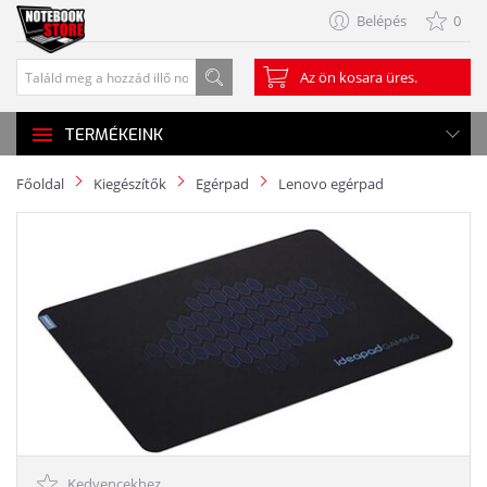
Belépés
0
Az ön kosara üres.
TERMÉKEINK
Főoldal
Kiegészítők
Egérpad
Lenovo egérpad
Kedvencekhez