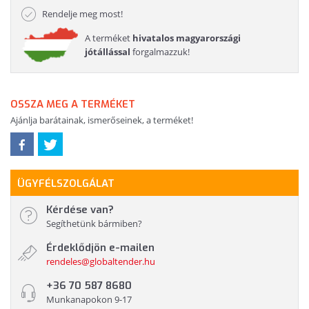
Rendelje meg most!
A terméket
hivatalos magyarországi
jótállással
forgalmazzuk!
OSSZA MEG A TERMÉKET
Ajánlja barátainak, ismerőseinek, a terméket!
ÜGYFÉLSZOLGÁLAT
Kérdése van?
Segíthetünk bármiben?
Érdeklődjön e-mailen
rendeles@globaltender.hu
+36 70 587 8680
Munkanapokon 9-17