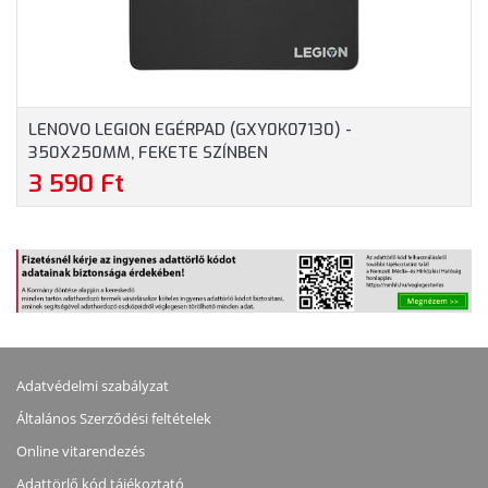
LENOVO LEGION EGÉRPAD (GXY0K07130) -
350X250MM, FEKETE SZÍNBEN
3 590 Ft
Adatvédelmi szabályzat
Általános Szerződési feltételek
Online vitarendezés
Adattörlő kód tájékoztató