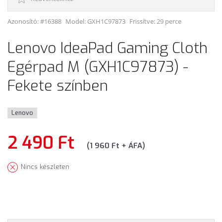
Azonosító: #16388
Model:
GXH1C97873
Frissítve: 29 perce
Lenovo IdeaPad Gaming Cloth
Egérpad M (GXH1C97873) -
Fekete színben
Lenovo
2 490 Ft
(1 960 Ft + ÁFA)
Nincs készleten