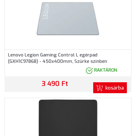
Lenovo Legion Gaming Control L egérpad
(GXH1C97868) - 450x400mm, Szürke színben
RAKTÁRON
3 490 Ft
kosárba