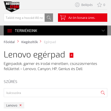
Belépés
0
Az ön kosara üres.
TERMÉKEINK
Főoldal
Kiegészítők
Egérpad
Lenovo egérpad
4
Egérpadok, gamer és irodai méretben, csúszásmentes
felülettel – Lenovo, Canyon, HP, Genius és Dell
SZŰRÉS
Lenovo