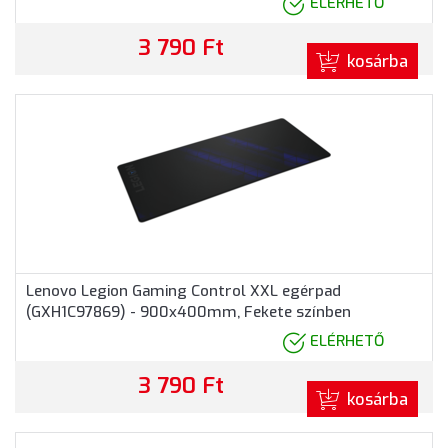
ELÉRHETŐ
3 790 Ft
kosárba
Lenovo Legion Gaming Control XXL egérpad
(GXH1C97869) - 900x400mm, Fekete színben
ELÉRHETŐ
3 790 Ft
kosárba