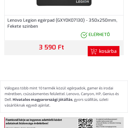
Lenovo Legion egérpad (GXY0K07130) - 350x250mm,
Fekete színben
ELÉRHETŐ
3 590 Ft
kosárba
Válogass több mint 10 termék közül: egérpadok, gamer és irodai
méretben, csúszásmentes felülettel. Lenovo, Canyon, HP, Genius és
Dell.
Hivatalos magyarországi jótállás
, gyors szállítás, üzleti
vásárlóknak egyedi ajánlat.