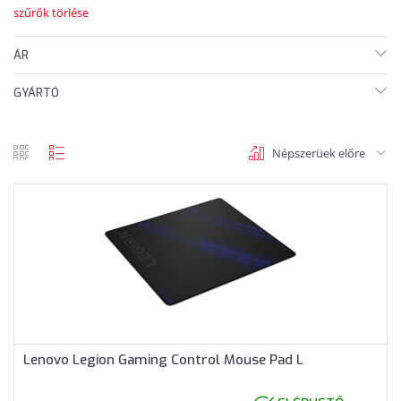
szűrők törlése
ÁR
GYÁRTÓ
Népszerüek előre
rács
lista
nézet
nézet
Lenovo Legion Gaming Control Mouse Pad L