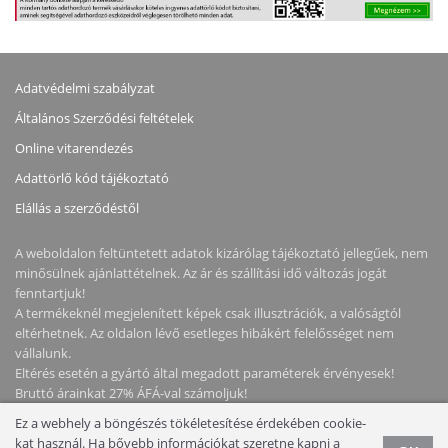
Adatvédelmi szabályzat
Általános Szerződési feltételek
Online vitarendezés
Adattörlő kód tájékoztató
Elállás a szerződéstől
A weboldalon feltüntetett adatok kizárólag tájékoztató jellegűek, nem
minősülnek ajánlattételnek. Az ár és szállítási idő változás jogát
fenntartjuk!
A termékeknél megjelenített képek csak illusztrációk, a valóságtól
eltérhetnek. Az oldalon lévő esetleges hibákért felelősséget nem
vállalunk.
Eltérés esetén a gyártó által megadott paraméterek érvényesek!
Bruttó árainkat 27% ÁFÁ-val számoljuk!
Ez a webhely a böngészés tökéletesítése érdekében cookie-
Copyright © 2026 NotebookStore. Minden jog fenntartva!
kat használ. Ha bővebb információkat szeretne kapni a