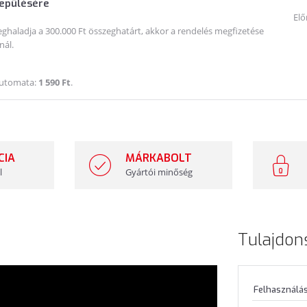
lepülésére
Elő
haladja a 300.000 Ft összeghatárt, akkor a rendelés megfizetése
nál.
Automata:
1 590 Ft
.
CIA
MÁRKABOLT
l
Gyártói minőség
Tulajdon
Felhasználás