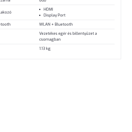
 száma
6db
HDMI
tlakozó
Display Port
etooth
WLAN + Bluetooth
Vezetékes egér és billentyűzet a
csomagban
1.13 kg