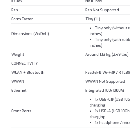
IO Box
No IO box
Pen
Pen Not Supported
Form Factor
Tiny (1L)
Tiny only (without r
Dimensions (WxDxH)
inches)
Tiny only (with rubb
inches)
Weight
Around 1.13 kg (2.49 lbs)
CONNECTIVITY
WLAN + Bluetooth
Realtek® Wi-Fi® 7 RTL89
WWAN
WWAN Not Supported
Ethernet
Integrated 100/1000M
1x USB-C® (USB 10G
charging
Front Ports
1x USB-A (USB 10Gb
charging
1x headphone / mi