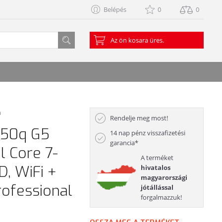
Belépés
0
0
Az ön kosara üres.
a
Rendelje meg most!
 50q G5
14 nap pénz visszafizetési
garancia*
l Core 7-
A terméket
, WiFi +
hivatalos
magyarországi
rofessional
jótállással
forgalmazzuk!