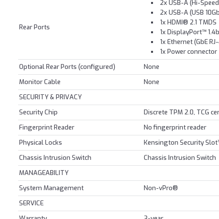
2x USB-A (Hi-Speed
2x USB-A (USB 10Gb
1x HDMI® 2.1 TMDS
Rear Ports
1x DisplayPort™ 1.4
1x Ethernet (GbE RJ
1x Power connector
Optional Rear Ports (configured)
None
Monitor Cable
None
SECURITY & PRIVACY
Security Chip
Discrete TPM 2.0, TCG cert
Fingerprint Reader
No fingerprint reader
Physical Locks
Kensington Security Slot
Chassis Intrusion Switch
Chassis Intrusion Switch
MANAGEABILITY
System Management
Non-vPro®
SERVICE
Warranty
3-year