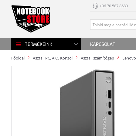
+36 70 587 8680
KAPCSOLAT
TERMÉKEINK
Főoldal
Asztali PC, AiO, Konzol
Asztali számítógép
Lenovo 