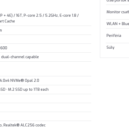
USB portok
Monitor csa
P + 4E) / 16T, P-core 2.5 / 5.2GHz, E-core 1.8 /
rt Cache
WLAN + Blu
cs
Periféria
Súly
5600
 dual-channel capable
 4.0x4 NVMe® Opal 2.0
SSD • M.2 SSD up to 1TB each
io, Realtek® ALC256 codec