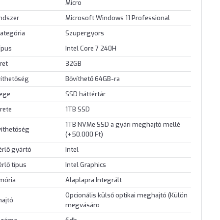
Micro
endszer
Microsoft Windows 11 Professional
ategória
Szupergyors
ípus
Intel Core 7 240H
ret
32GB
íthetőség
Bővíthető 64GB-ra
lege
SSD háttértár
rete
1TB SSD
1TB NVMe SSD a gyári meghajtó mellé
víthetőség
(+50.000 Ft)
érlő gyártó
Intel
érlő típus
Intel Graphics
mória
Alaplapra Integrált
Opcionális külső optikai meghajtó (Külön
hajtó
megvásáro