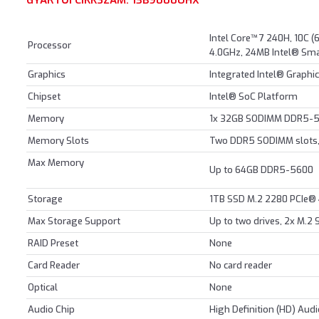
GYÁRTÓI CIKKSZÁM: 13B9000UHX
Intel Core™ 7 240H, 10C (6
Processor
4.0GHz, 24MB Intel® Sma
Graphics
Integrated Intel® Graphi
Chipset
Intel® SoC Platform
Memory
1x 32GB SODIMM DDR5-
Memory Slots
Two DDR5 SODIMM slots,
Max Memory
Up to 64GB DDR5-5600
Storage
1TB SSD M.2 2280 PCIe®
Max Storage Support
Up to two drives, 2x M.2 
RAID Preset
None
Card Reader
No card reader
Optical
None
Audio Chip
High Definition (HD) Aud