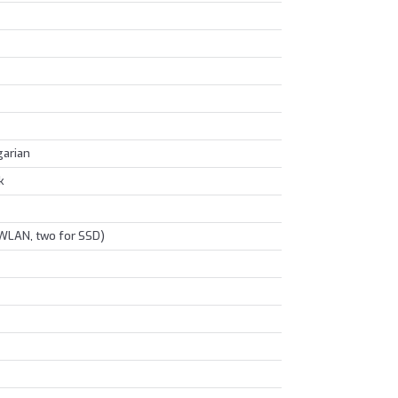
garian
k
 WLAN, two for SSD)