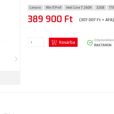
Lenovo
Win 11 Prof
Intel Core 7 240H
32GB
1T
389 900 Ft
(307 007 Ft + ÁFA)
Üzletünkben
Kosárba
RAKTÁRON