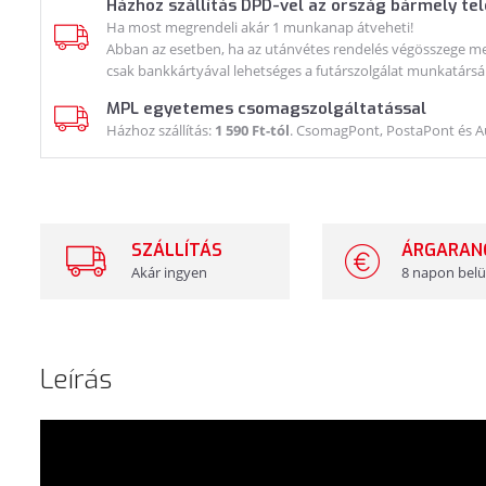
Házhoz szállítás DPD-vel az ország bármely te
Ha most megrendeli akár 1 munkanap átveheti!
Abban az esetben, ha az utánvétes rendelés végösszege meg
csak bankkártyával lehetséges a futárszolgálat munkatársá
MPL egyetemes csomagszolgáltatással
Házhoz szállítás:
1 590 Ft-tól
. CsomagPont, PostaPont és 
SZÁLLÍTÁS
ÁRGARAN
Akár ingyen
8 napon belü
Leírás