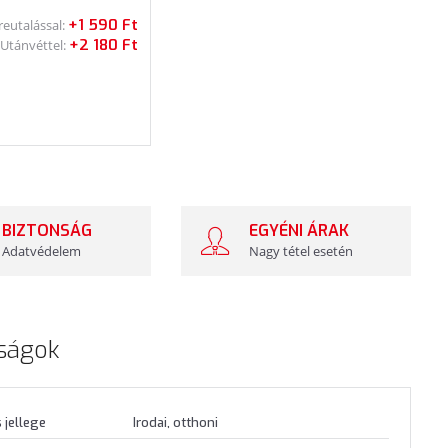
+1 590 Ft
reutalással:
+2 180 Ft
Utánvéttel:
BIZTONSÁG
EGYÉNI ÁRAK
Adatvédelem
Nagy tétel esetén
ságok
 jellege
Irodai, otthoni