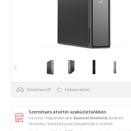
Összehasonlít
Kedvencekhez
Személyes átvétel szaküzletünkben
Ha most megrendeli akár
Azonnal átvehető
átveheti!
Átvételkor bankkártyával, készpénzzel is fizethet