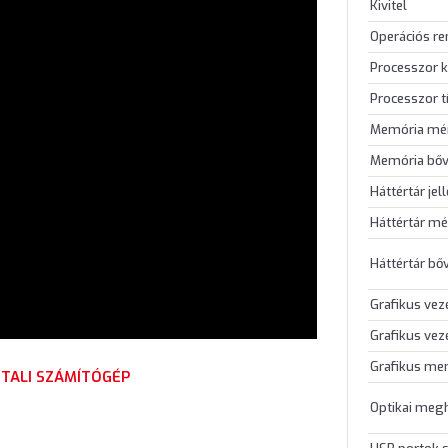
Kivitel
Operációs r
Processzor k
Processzor t
Memória mé
Memória bőv
Háttértár jel
Háttértár mé
Háttértár bő
Grafikus vez
Grafikus vez
Grafikus me
ZTALI SZÁMÍTÓGÉP
Optikai meg