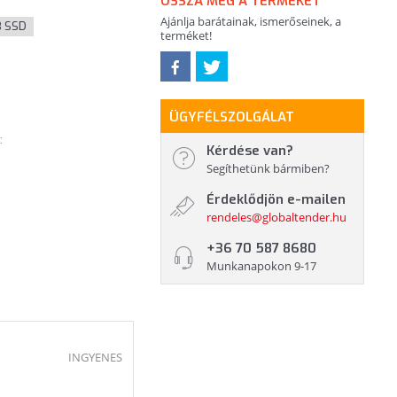
OSSZA MEG A TERMÉKET
Ajánlja barátainak, ismerőseinek, a
B SSD
terméket!
ÜGYFÉLSZOLGÁLAT
:
Kérdése van?
Segíthetünk bármiben?
Érdeklődjön e-mailen
rendeles@globaltender.hu
+36 70 587 8680
Munkanapokon 9-17
INGYENES