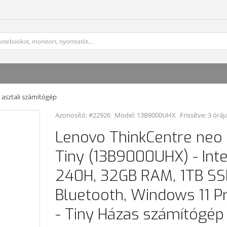
asztali számítógép
Azonosító: #22926
Model:
13B9000UHX
Frissítve: 3 óráj
Lenovo ThinkCentre neo
Tiny (13B9000UHX) - Inte
240H, 32GB RAM, 1TB SSD
Bluetooth, Windows 11 P
- Tiny Házas számítógép