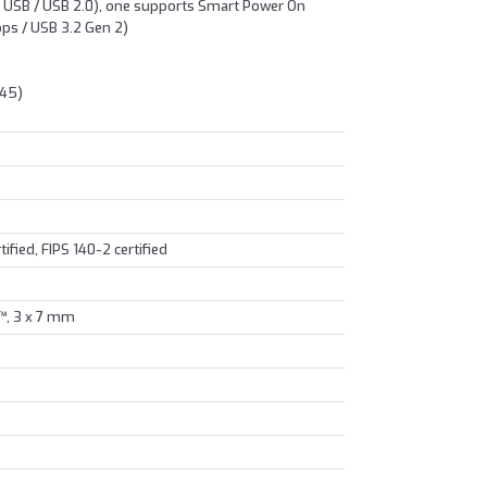
 USB / USB 2.0), one supports Smart Power On
ps / USB 3.2 Gen 2)
b
-45)
ified, FIPS 140-2 certified
™, 3 x 7 mm