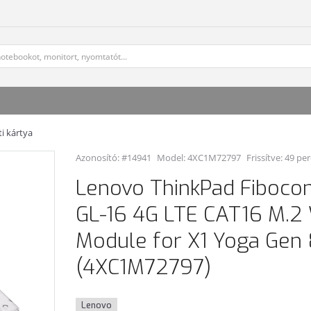
i kártya
Azonosító: #14941
Model:
4XC1M72797
Frissítve: 49 pe
Lenovo ThinkPad Fiboc
GL-16 4G LTE CAT16 M.
Module for X1 Yoga Gen
(4XC1M72797)
Lenovo