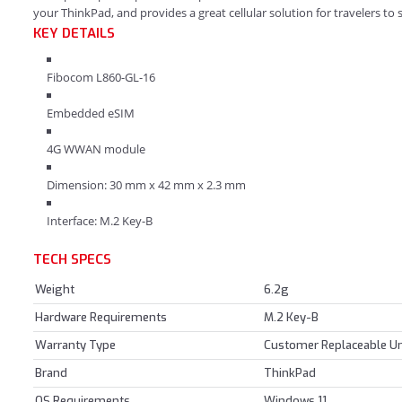
your ThinkPad, and provides a great cellular solution for travelers to 
KEY DETAILS
Fibocom L860-GL-16
Embedded eSIM
4G WWAN module
Dimension: 30 mm x 42 mm x 2.3 mm
Interface: M.2 Key-B
TECH SPECS
Weight
6.2g
Hardware Requirements
M.2 Key-B
Warranty Type
Customer Replaceable Un
Brand
ThinkPad
OS Requirements
Windows 11