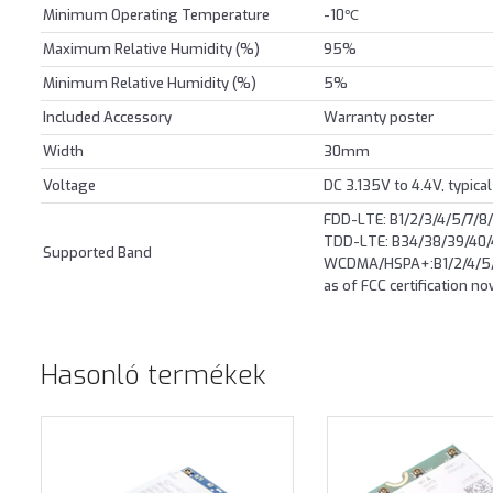
Minimum Operating Temperature
-10℃
Maximum Relative Humidity (%)
95%
Minimum Relative Humidity (%)
5%
Included Accessory
Warranty poster
Width
30mm
Voltage
DC 3.135V to 4.4V, typica
FDD-LTE: B1/2/3/4/5/7/8
TDD-LTE: B34/38/39/40/4
Supported Band
WCDMA/HSPA+:B1/2/4/5/8
as of FCC certification n
Hasonló termékek