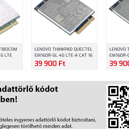
FIBOCOM
LENOVO THINKPAD QUECTEL
LENOVO 
4G LTE
EM160R-GL 4G LTE-A CAT 16
EM160R-G
R
WWAN X1 CARBON GEN
WWAN X1 
39 900 Ft
39 90
N GEN 10
12/P16V GEN 2 (4XC1Q24436)
GEN 3 (4