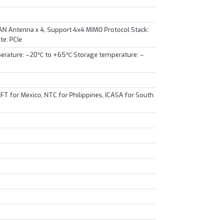
 Antenna x 4, Support 4x4 MIMO Protocol Stack:
te: PCIe
erature: –20℃ to +65℃ Storage temperature: –
 IFT for Mexico, NTC for Philippines, ICASA for South