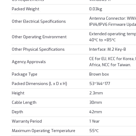
Packed Weight
0.03kg
Antenna Connector: WWAN
Other Electrical Specifications
IPV4/IPV6 Firmware Upda
Extended operating temp
Other Operating Environment
40℃ to +85℃
Other Physical Specifications
Interface: M.2 Key-B
CE for EU, KCC for Korea,
Agency Approvals
Africa, NCC for Taiwan.
Package Type
Brown box
Packed Dimensions (L x D x H)
53*144*177
Height
2.3mm
Cable Length
30mm
Depth
42mm
Warranty Period
1 Year
Maximum Operating Temperature
55℃