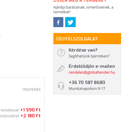
OSSZA MEG A TERMÉKET
Ajánlja barátainak, ismerőseinek, a
terméket!
:
ÜGYFÉLSZOLGÁLAT
Kérdése van?
Segíthetünk bármiben?
Érdeklődjön e-mailen
rendeles@globaltender.hu
+36 70 587 8680
Munkanapokon 9-17
INGYENES
+1 590 Ft
reutalással:
+2 180 Ft
Utánvéttel: