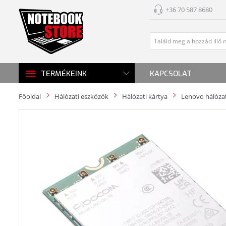
+36 70 587 8680
KAPCSOLAT
TERMÉKEINK
Főoldal
Hálózati eszközök
Hálózati kártya
Lenovo hálózat