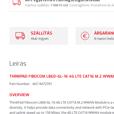
MPL egyetemes csomagszolgáltatással
Házhoz szállítás:
1 590 Ft-tól
. CsomagPont, PostaPont és 
SZÁLLÍTÁS
ÁRGARAN
Akár ingyen
8 napon belü
Leírás
THINKPAD FIBOCOM L860-GL-16 4G LTE CAT16 M.2 WWA
Part Number: 4XC1M72797
OVERVIEW
ThinkPad Fibocom L860-GL-16 4G LTE CAT16 M.2 WWAN Module is a w
diversity. It helps provide data connectivity and network with PCIe 
and uplink speed up to 150 Mbps, the 4G LTE CAT16 WWAN module enha