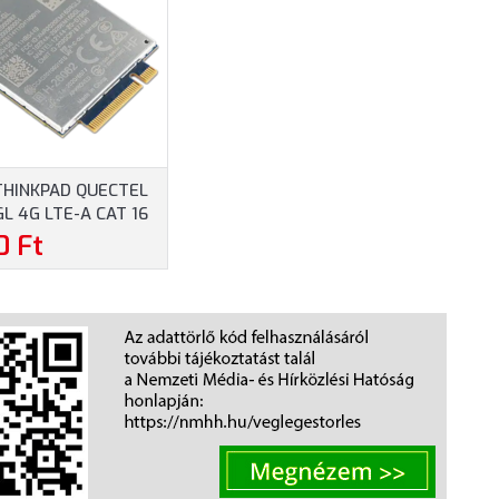
THINKPAD QUECTEL
L 4G LTE-A CAT 16
2IN1 GEN 9/P16S
0 Ft
XC1Q24437)