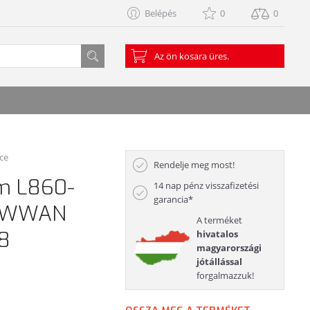
Belépés
0
0
Az ön kosara üres.
rce
Rendelje meg most!
om L860-
14 nap pénz visszafizetési
garancia*
2 WWAN
A terméket
 8
hivatalos
magyarországi
jótállással
forgalmazzuk!