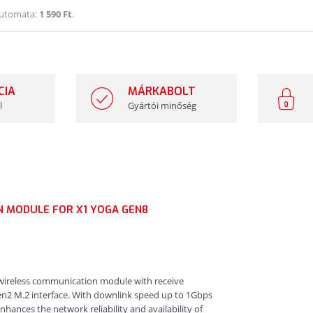
Automata:
1 590 Ft
.
CIA
MÁRKABOLT
l
Gyártói minőség
N MODULE FOR X1 YOGA GEN8
ireless communication module with receive
Gen2 M.2 interface. With downlink speed up to 1Gbps
nces the network reliability and availability of