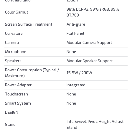
Contrast Ratio
1500:1
98% DCI-P3, 99% sRGB, 99%
Color Gamut
BT.709
Screen Surface Treatment
Anti-glare
Curvature
Flat Panel
Camera
Modular Camera Support
Microphone
None
Speakers
Modular Speaker Support
Power Consumption (Typical /
15.5W / 200W
Maximum)
Power Adapter
Integrated
Touchscreen
None
Smart System
None
DESIGN
Tilt, Swivel, Pivot, Height Adjust
Stand
Stand