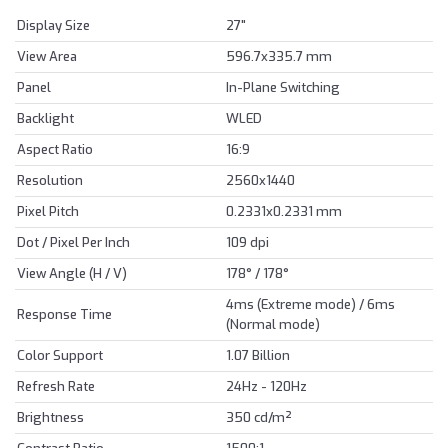
Display Size
27"
View Area
596.7x335.7 mm
Panel
In-Plane Switching
Backlight
WLED
Aspect Ratio
16:9
Resolution
2560x1440
Pixel Pitch
0.2331x0.2331 mm
Dot / Pixel Per Inch
109 dpi
View Angle (H / V)
178° / 178°
4ms (Extreme mode) / 6ms
Response Time
(Normal mode)
Color Support
1.07 Billion
Refresh Rate
24Hz - 120Hz
Brightness
350 cd/m²