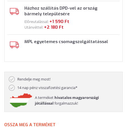
Házhoz szállítás DPD-vel az ország
bármely településére
+1 590 Ft
Előreutalással:
+2 180 Ft
Utánvéttel:
MPL egyetemes csomagszolgáltatással
Rendelje meg most!
14 nap pénz visszafizetési garancia*
A terméket
hivatalos magyarországi
jótállással
forgalmazzuk!
OSSZA MEG A TERMÉKET