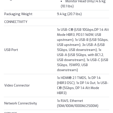
Monitor Head Only | 4.6 kg
(10.1 lbs)
Packaging Weight
9.4 kg (20.7 lbs)
CONNECTIVITY
1x USB-C® (USB 10Gbps,DP 1.4 Alt
Mode HBR3, PD3.1 140W, USB
upstream), 1x USB-B (USB 5Gbps,
USB upstream), 3x USB-A (USB
USB Port
5Gbps, USB downstream), 1x
USB-A (USB 5Gbps, with BC1.2,
USB downstream), 1x USB-C (USB
5Gbps, 15WPD, USB
downstream)
1x HDMI® 2.1 TMDS, 1x DP 1.4
(HBR3 DSC), 1x DP 1.4 Out, 1x USB-
Video Connector
C® (5Gbps, DP 1.4 Alt Mode
HBR3)
1x RJ45, Ethernet
Network Connectivity
(10M/100M/1000M/2500M)