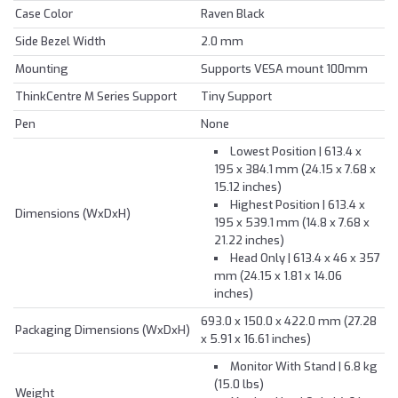
Case Color
Raven Black
Side Bezel Width
2.0 mm
Mounting
Supports VESA mount 100mm
ThinkCentre M Series Support
Tiny Support
Pen
None
Lowest Position | 613.4 x
195 x 384.1 mm (24.15 x 7.68 x
15.12 inches)
Highest Position | 613.4 x
Dimensions (WxDxH)
195 x 539.1 mm (14.8 x 7.68 x
21.22 inches)
Head Only | 613.4 x 46 x 357
mm (24.15 x 1.81 x 14.06
inches)
693.0 x 150.0 x 422.0 mm (27.28
Packaging Dimensions (WxDxH)
x 5.91 x 16.61 inches)
Monitor With Stand | 6.8 kg
(15.0 lbs)
Weight