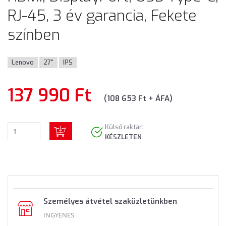
RJ-45, 3 év garancia, Fekete
színben
Lenovo
27"
IPS
137 990 Ft
(108 653 Ft + ÁFA)
Külső raktár:
KÉSZLETEN
Személyes átvétel szaküzletünkben
INGYENES