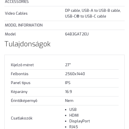
ACCESSORIES
DP cable, USB-A to USB-B cable,
Video Cables
USB-C® to USB-C cable
MODEL INFORMATION
Model
64B3GAT2EU
Tulajdonságok
Kijelző méret
27"
Felbontás
2560x1440
Panel típus
IPS
Képarány
16:9
Érintőképernyő
Nem
USB
HDMI
Csatlakozók
DisplayPort
RJ45