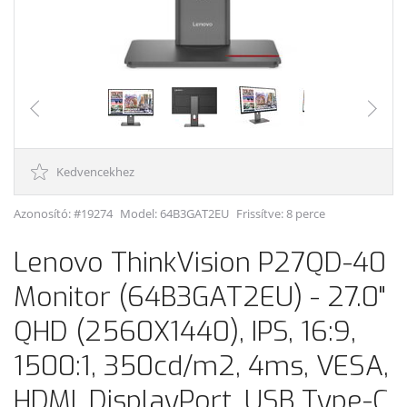
Kedvencekhez
Azonosító: #19274
Model:
64B3GAT2EU
Frissítve: 8 perce
Lenovo ThinkVision P27QD-40
Monitor (64B3GAT2EU) - 27.0"
QHD (2560X1440), IPS, 16:9,
1500:1, 350cd/m2, 4ms, VESA,
HDMI, DisplayPort, USB Type-C,