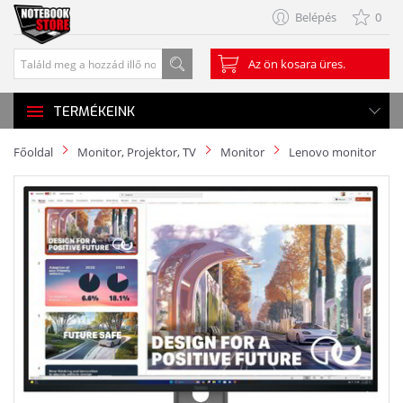
Belépés
0
Az ön kosara üres.
TERMÉKEINK
Főoldal
Monitor, Projektor, TV
Monitor
Lenovo monitor