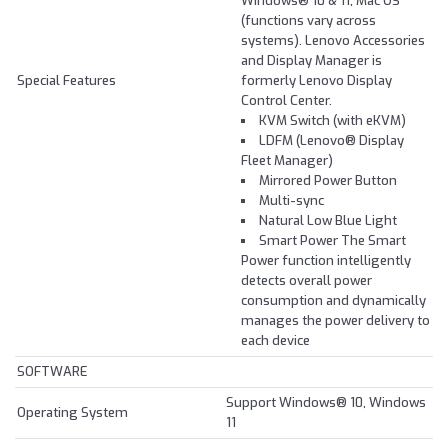
Windows® 10 & 11, Mac OS
(functions vary across
systems). Lenovo Accessories
and Display Manager is
Special Features
formerly Lenovo Display
Control Center.
KVM Switch (with eKVM)
LDFM (Lenovo® Display
Fleet Manager)
Mirrored Power Button
Multi-sync
Natural Low Blue Light
Smart Power The Smart
Power function intelligently
detects overall power
consumption and dynamically
manages the power delivery to
each device
SOFTWARE
Support Windows® 10, Windows
Operating System
11