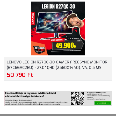
DISPLAYPORT, 144HZ, 3
HDMI, VGA, 3 ÉV
ÉV GARANCIA, FEKETE
GARANCIA, FEKETE
SZÍNBEN
SZÍNBEN
LENOVO LEGION R27QC-30 GAMER FREESYNC MONITOR
(67C6GAC2EU) - 27.0" QHD (2560X1440), VA, 0.5 MS,
16:9, 3000:1, 180HZ, 2X HDMI, DISPLAYPORT,
50 790 Ft
HANGSZÓRÓ, 3 ÉV GARANCIA, FEKETE SZÍNBEN