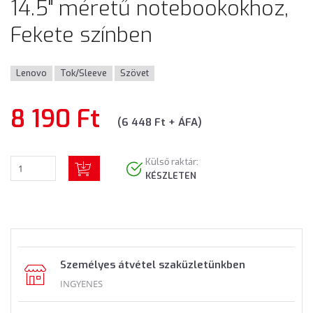
14.5" méretű notebookokhoz,
Fekete színben
Lenovo
Tok/Sleeve
Szövet
8 190 Ft
(6 448 Ft + ÁFA)
Külső raktár:
KÉSZLETEN
Személyes átvétel szaküzletünkben
INGYENES