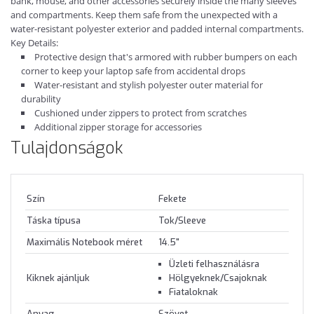
bank, mouse, and other accessories securely inside the many sleeves
and compartments. Keep them safe from the unexpected with a
water-resistant polyester exterior and padded internal compartments.
Key Details:
Protective design that's armored with rubber bumpers on each
corner to keep your laptop safe from accidental drops
Water-resistant and stylish polyester outer material for
durability
Cushioned under zippers to protect from scratches
Additional zipper storage for accessories
Tulajdonságok
Szín
Fekete
Táska típusa
Tok/Sleeve
Maximális Notebook méret
14.5"
Üzleti felhasználásra
Kiknek ajánljuk
Hölgyeknek/Csajoknak
Fiataloknak
Anyag
Szövet