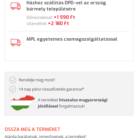
Házhoz szállítás DPD-vel az ország
bármely településére
+1 590 Ft
Előreutalással:
+2 180 Ft
Utánvéttel:
MPL egyetemes csomagszolgáltatással
Rendelje meg most!
14 nap pénz visszafizetési garancia*
A terméket
hivatalos magyarországi
jótállással
forgalmazzuk!
OSSZA MEG A TERMÉKET
Ajánlja barátainak, ismerőseinek, a terméket!