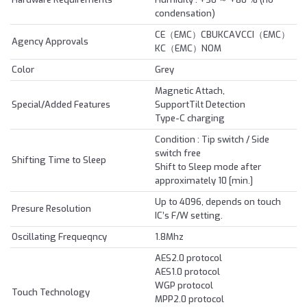
condensation)
CE（EMC）CBUKCAVCCI（EMC）
Agency Approvals
KC（EMC）NOM
Color
Grey
Magnetic Attach,
Special/Added Features
SupportTilt Detection
Type-C charging
Condition : Tip switch / Side
switch free
Shifting Time to Sleep
Shift to Sleep mode after
approximately 10 [min.]
Up to 4096, depends on touch
Presure Resolution
IC’s F/W setting.
Oscillating Frequeqncy
1.8Mhz
AES2.0 protocol
AES1.0 protocol
WGP protocol
Touch Technology
MPP2.0 protocol