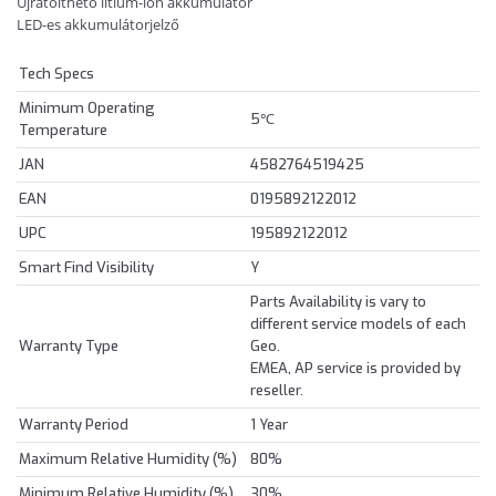
Újratölthető lítium-ion akkumulátor
LED-es akkumulátorjelző
Tech Specs
Minimum Operating
5℃
Temperature
JAN
4582764519425
EAN
0195892122012
UPC
195892122012
Smart Find Visibility
Y
Parts Availability is vary to
different service models of each
Warranty Type
Geo.
EMEA, AP service is provided by
reseller.
Warranty Period
1 Year
Maximum Relative Humidity (%)
80%
Minimum Relative Humidity (%)
30%