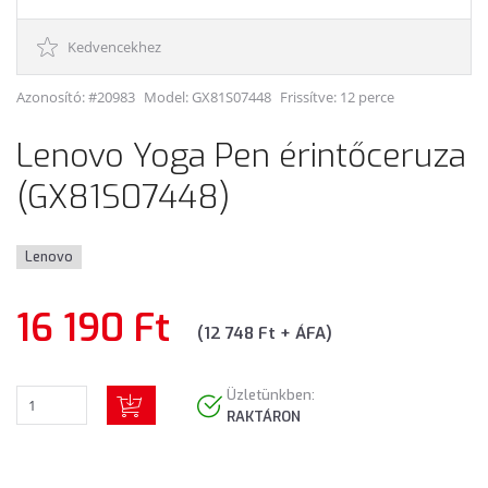
Kedvencekhez
Azonosító: #20983
Model:
GX81S07448
Frissítve: 12 perce
Lenovo Yoga Pen érintőceruza
(GX81S07448)
Lenovo
16 190 Ft
(12 748 Ft + ÁFA)
Üzletünkben:
RAKTÁRON