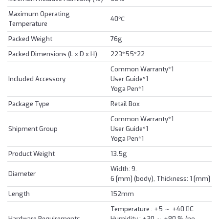
Maximum Operating
40℃
Temperature
Packed Weight
76g
Packed Dimensions (L x D x H)
223*55*22
Common Warranty*1
Included Accessory
User Guide*1
Yoga Pen*1
Package Type
Retail Box
Common Warranty*1
Shipment Group
User Guide*1
Yoga Pen*1
Product Weight
13.5g
Width: 9.
Diameter
6 [mm] (body), Thickness: 1 [mm]
Length
152mm
Temperature : +5 ～ +40 C
Hardware Requirements
Humidity : +30 ～ +80 % (no