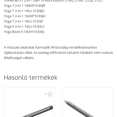
ThinkPad X1 2-in-1 Gen 10 Aura Edition 21NU, 21NV, 21Q0, 21Q1,
Yoga 7 2-in-1 14AKP10 83JR
Yoga 7 2-in-1 14ILL10 83JQ
Yoga 7 2-in-1 16AKP10 83JU
Yoga 7 2-in-1 16ILL10 83JT
Yoga 9 2-in-1 14ILL10 83LC
Yoga Book 9 14IAH10 83KJ
A műszaki adatokat harmadik fél bocsátja rendelkezésünkre
tájékoztatási céllal. Az esetleg előforduló tartalmi hibákért nem tudunk
felelősséget vállalni.
Hasonló termékek
1