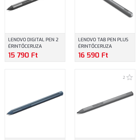
LENOVO DIGITAL PEN 2
LENOVO TAB PEN PLUS
ÉRINTŐCERUZA
ÉRINTŐCERUZA
(GX81J19850)
(ZG38C05190)
15 790 Ft
16 590 Ft
2