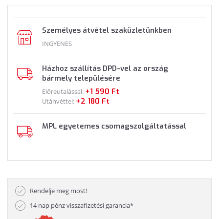
Személyes átvétel szaküzletünkben
INGYENES
Házhoz szállítás DPD-vel az ország
bármely településére
+1 590 Ft
Előreutalással:
+2 180 Ft
Utánvéttel:
MPL egyetemes csomagszolgáltatással
Rendelje meg most!
14 nap pénz visszafizetési garancia*