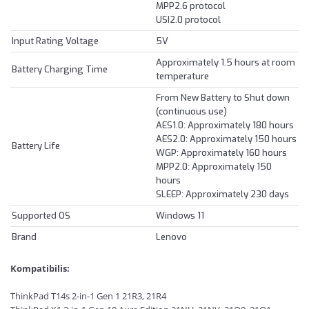
MPP2.6 protocol
USI2.0 protocol
Input Rating Voltage
5V
Approximately 1.5 hours at room
Battery Charging Time
temperature
From New Battery to Shut down
(continuous use)
AES1.0: Approximately 180 hours
AES2.0: Approximately 150 hours
Battery Life
WGP: Approximately 160 hours
MPP2.0: Approximately 150
hours
SLEEP: Approximately 230 days
Supported OS
Windows 11
Brand
Lenovo
Kompatibilis:
ThinkPad T14s 2-in-1 Gen 1 21R3, 21R4