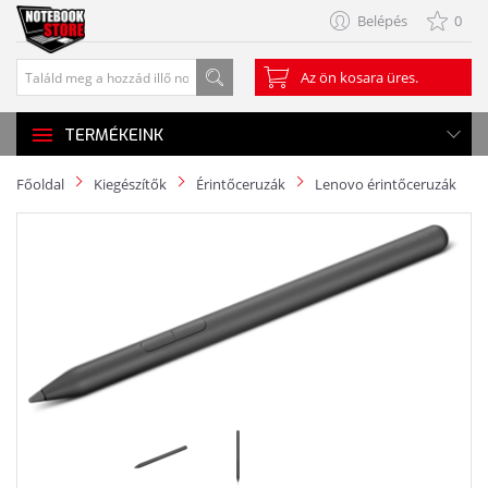
Belépés
0
Az ön kosara üres.
TERMÉKEINK
Főoldal
Kiegészítők
Érintőceruzák
Lenovo érintőceruzák