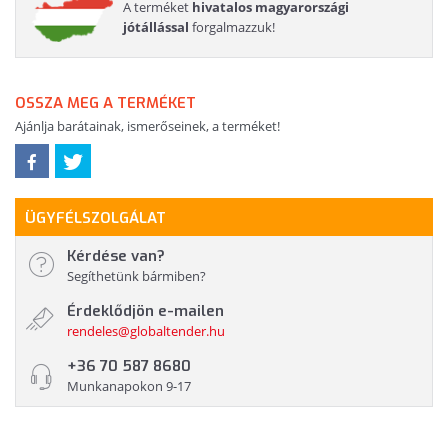
A terméket
hivatalos magyarországi
jótállással
forgalmazzuk!
OSSZA MEG A TERMÉKET
Ajánlja barátainak, ismerőseinek, a terméket!
ÜGYFÉLSZOLGÁLAT
Kérdése van?
Segíthetünk bármiben?
Érdeklődjön e-mailen
rendeles@globaltender.hu
+36 70 587 8680
Munkanapokon 9-17