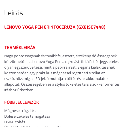
Leírás
LENOVO YOGA PEN ÉRINTŐCERUZA (GX81S07448)
TERMÉKLEÍRÁS
Nagy pontosságának és továbbfejlesztett, érzékeny dőlésszögének
köszönhetően a Lenovo Yoga Pen a rajzolást, firkálást és jegyzetelést
olyan egyszerűvé teszi, mint a papírra írást. Elegáns kialakításának
köszönhetően egy praktikus mágnessel rögzítheti a tollat ​​az
eszközhöz, míg a LED-jelző mutatja a töltés és az akkumulátor
állapotát. Összességében ez a stylus tökéletes társ a zökkenőmentes
íráshoz útközben.
FŐBB JELLEMZŐK
Mágneses rögzítés
Dőlésérzékelés támogatása
USB-C töltés