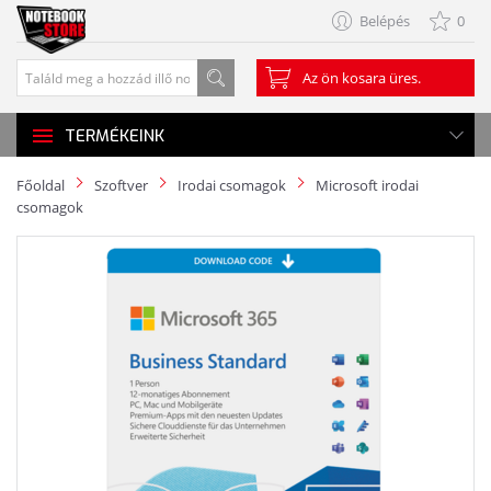
Belépés
0
Az ön kosara üres.
TERMÉKEINK
Főoldal
Szoftver
Irodai csomagok
Microsoft irodai
csomagok