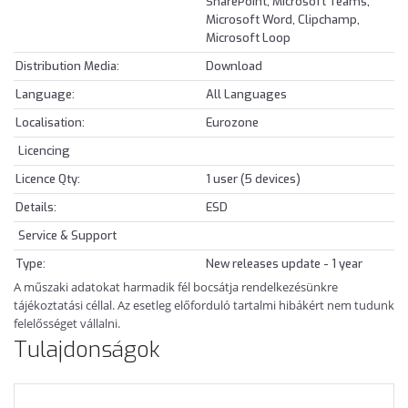
SharePoint, Microsoft Teams,
Microsoft Word, Clipchamp,
Microsoft Loop
Distribution Media:
Download
Language:
All Languages
Localisation:
Eurozone
Licencing
Licence Qty:
1 user (5 devices)
Details:
ESD
Service & Support
Type:
New releases update - 1 year
A műszaki adatokat harmadik fél bocsátja rendelkezésünkre
tájékoztatási céllal. Az esetleg előforduló tartalmi hibákért nem tudunk
felelősséget vállalni.
Tulajdonságok