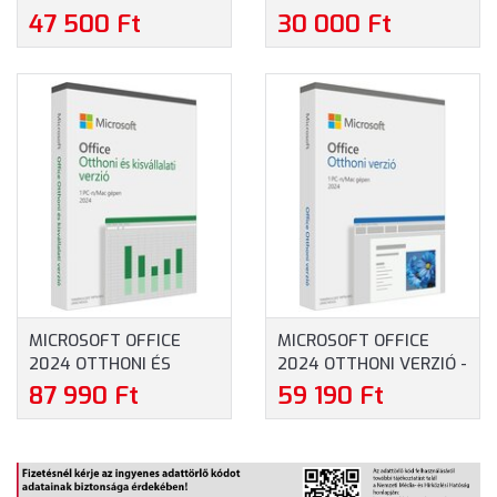
OPERÁCIÓS
RENDSZERRE -
47 500 Ft
30 000 Ft
RENDSZERRE -
TELEPÍTVE
TELEPÍTVE
MICROSOFT OFFICE
MICROSOFT OFFICE
2024 OTTHONI ÉS
2024 OTTHONI VERZIÓ -
KISVÁLLALATI VERZIÓ -
HOME (EP2-06854)
87 990 Ft
59 190 Ft
HOME AND BUSINESS
(EP2-06667)