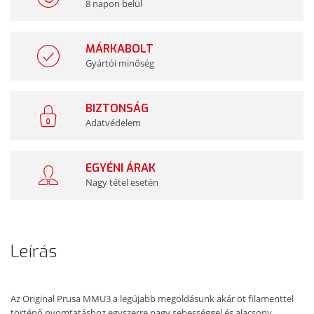
8 napon belül
MÁRKABOLT
Gyártói minőség
BIZTONSÁG
Adatvédelem
EGYÉNI ÁRAK
Nagy tétel esetén
Leírás
Az Original Prusa MMU3 a legújabb megoldásunk akár öt filamenttel
történő nyomtatáshoz egyszerre nagy sebességgel és alacsony