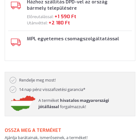
Házhoz szállítás DPD-vel az ország
bármely településére
+1 590 Ft
Előreutalással:
+2 180 Ft
Utánvéttel:
MPL egyetemes csomagszolgáltatással
Rendelje meg most!
14 nap pénz visszafizetési garancia*
A terméket
hivatalos magyarországi
jótállással
forgalmazzuk!
OSSZA MEG A TERMÉKET
Ajánlja barátainak, ismerőseinek, a terméket!