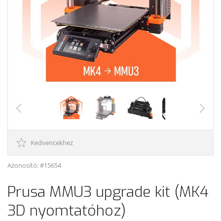
Kedvencekhez
Azonosító: #15654
Prusa MMU3 upgrade kit (MK4
3D nyomtatóhoz)