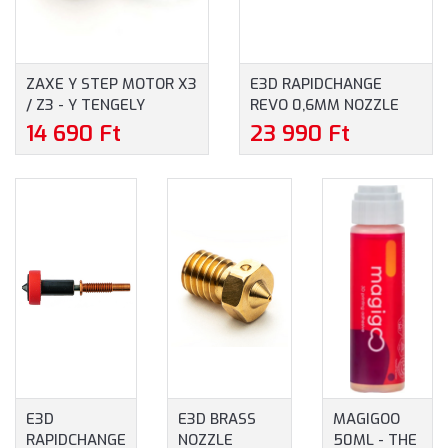
ZAXE Y STEP MOTOR X3
E3D RAPIDCHANGE
/ Z3 - Y TENGELY
REVO 0,6MM NOZZLE
LÉPTETŐMOTOR
ASSEMBLY HIGH FLOW -
14 690 Ft
23 990 Ft
FÚVÓKA
E3D
E3D BRASS
MAGIGOO
RAPIDCHANGE
NOZZLE
50ML - THE