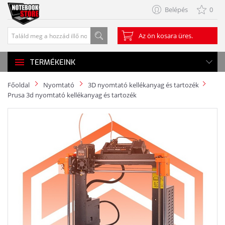
Belépés
0
Az ön kosara üres.
TERMÉKEINK
Főoldal
Nyomtató
3D nyomtató kellékanyag és tartozék
Prusa 3d nyomtató kellékanyag és tartozék