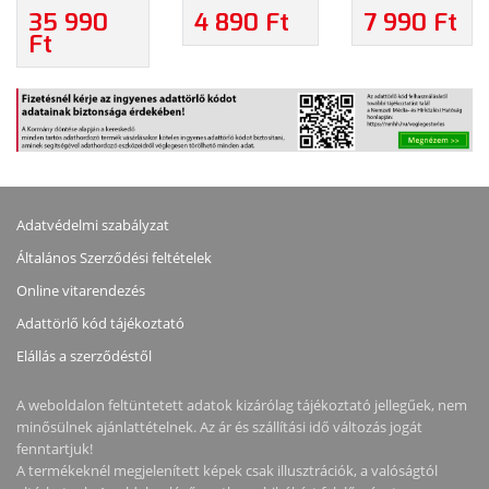
REVO 0,4MM
0,50MM -
3D PRINTING
35 990
4 890 Ft
7 990 Ft
OBXIDIAN
SÁRGARÉZ
ADHESIVE -
Ft
HIGH FLOW
FÚVÓKA
SINGLE PEN
NOZZLE TECH
(ZAXE
(M3PEN-3-
SPEC -
KOMPATIBILIS)
GEN)
FÚVÓKA
Adatvédelmi szabályzat
Általános Szerződési feltételek
Online vitarendezés
Adattörlő kód tájékoztató
Elállás a szerződéstől
A weboldalon feltüntetett adatok kizárólag tájékoztató jellegűek, nem
minősülnek ajánlattételnek. Az ár és szállítási idő változás jogát
fenntartjuk!
A termékeknél megjelenített képek csak illusztrációk, a valóságtól