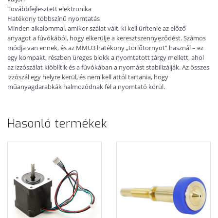
Továbbfejlesztett elektronika
Hatékony többszínű nyomtatás
Minden alkalommal, amikor szálat vált, ki kell ürítenie az előző
anyagot a fúvókából, hogy elkerülje a keresztszennyeződést. Számos
módja van ennek, és az MMU3 hatékony „törlőtornyot” használ – ez
egy kompakt, részben üreges blokk a nyomtatott tárgy mellett, ahol
az izzószálat kiöblítik és a fúvókában a nyomást stabilizálják. Az összes
izzószál egy helyre kerül, és nem kell attól tartania, hogy
műanyagdarabkák halmozódnak fel a nyomtató körül.
Hasonló termékek