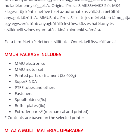
hulladékmennyiséggel. Az Original Prusa i3 MK3S+/MK3.5 és MK4
kiegészítőjeként lehetővé teszi az automatikus váltást a betöltött
anyagok között. Az MMU3-at a PrusaSlicer teljes mértékben támogatja
egy egyszerű, több anyagból álló festőeszköz, és hatékony és
szálkímélő színes nyomtatást kínál mindenki számára.
Ezt a terméket készletben szállítjuk – Önnek kell összeállítania!
MMU3 PACKAGE INCLUDES
MMU electronics
MMU motor set
Printed parts or filament (2x 400g)
SuperFINDA
PTFE tubes and others
Fasteners
Spoolholders (5x)
Buffer plates (6x)
Extruder parts* (mechanical and printed)
* Contents are based on the selected printer
MI AZ A MULTI MATERIAL UPGRADE?