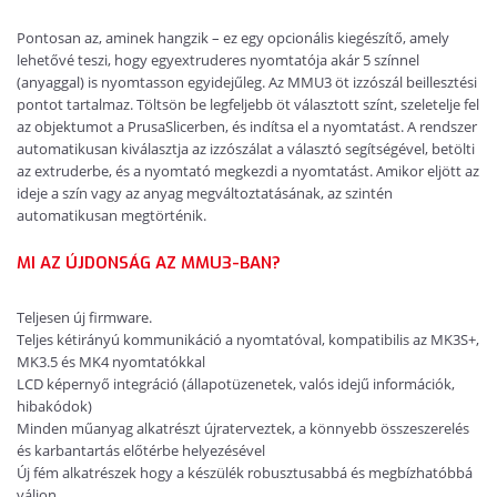
Pontosan az, aminek hangzik – ez egy opcionális kiegészítő, amely
lehetővé teszi, hogy egyextruderes nyomtatója akár 5 színnel
(anyaggal) is nyomtasson egyidejűleg. Az MMU3 öt izzószál beillesztési
pontot tartalmaz. Töltsön be legfeljebb öt választott színt, szeletelje fel
az objektumot a PrusaSlicerben, és indítsa el a nyomtatást. A rendszer
automatikusan kiválasztja az izzószálat a választó segítségével, betölti
az extruderbe, és a nyomtató megkezdi a nyomtatást. Amikor eljött az
ideje a szín vagy az anyag megváltoztatásának, az szintén
automatikusan megtörténik.
MI AZ ÚJDONSÁG AZ MMU3-BAN?
Teljesen új firmware.
Teljes kétirányú kommunikáció a nyomtatóval, kompatibilis az MK3S+,
MK3.5 és MK4 nyomtatókkal
LCD képernyő integráció (állapotüzenetek, valós idejű információk,
hibakódok)
Minden műanyag alkatrészt újraterveztek, a könnyebb összeszerelés
és karbantartás előtérbe helyezésével
Új fém alkatrészek hogy a készülék robusztusabbá és megbízhatóbbá
váljon