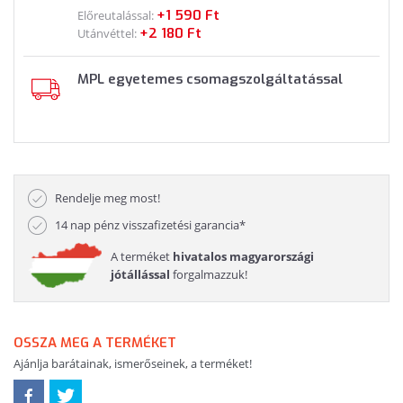
+1 590 Ft
Előreutalással:
+2 180 Ft
Utánvéttel:
MPL egyetemes csomagszolgáltatással
Rendelje meg most!
14 nap pénz visszafizetési garancia*
A terméket
hivatalos magyarországi
jótállással
forgalmazzuk!
OSSZA MEG A TERMÉKET
Ajánlja barátainak, ismerőseinek, a terméket!