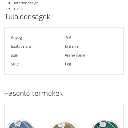
interior design
casts
Tulajdonságok
Anyag
PLA
Szálátmérő
1,75 mm
Szín
Arany vonal
Súly
1 kg
Hasonló termékek