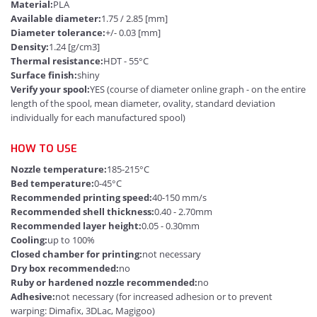
Material:
PLA
Available diameter:
1.75 / 2.85 [mm]
Diameter tolerance:
+/- 0.03 [mm]
Density:
1.24 [g/cm3]
Thermal resistance:
HDT - 55°C
Surface finish:
shiny
Verify your spool:
YES (course of diameter online graph - on the entire
length of the spool, mean diameter, ovality, standard deviation
individually for each manufactured spool)
HOW TO USE
Nozzle temperature:
185-215°C
Bed temperature:
0-45°C
Recommended printing speed:
40-150 mm/s
Recommended shell thickness:
0.40 - 2.70mm
Recommended layer height:
0.05 - 0.30mm
Cooling:
up to 100%
Closed chamber for printing:
not necessary
Dry box recommended:
no
Ruby or hardened nozzle recommended:
no
Adhesive:
not necessary (for increased adhesion or to prevent
warping: Dimafix, 3DLac, Magigoo)