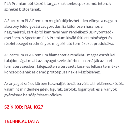
PLA Premiumból készült tárgyaknak széles spektrumú, intenzív
színeket biztosítanak.
A Spectrum PLA Premium megkérdőjelezhetetlen előnye a nagyon
alacsony feldolgozási zsugorodás. Ez különösen hasznos a
nagyméretű, zárt építő kamrával nem rendelkező 3D nyomtatók
esetében. A Spectrum PLA Premium kiváló felületi minőséget és
részletességet eredményez, megbízható termékeket produkálva.
A Spectrum PLA Premium filamentet a rendkívül magas esztétikai
tulajdonságai miatt az anyagot széles körben használják az ipari
formatervezésben, kifejezetten a tervezett kész- és félkész termékek
koncepciójának és demó prototípusainak elkészítéséhez.
Az anyagot széles körben használják továbbá vállalati reklámeszközök,
valamint mindenféle játék, figurák, tárolók, fogantyúk és állványok
gyártására belsőépítészeti célokra.
SZÍNKÓD: RAL 1027
TECHNICAL DATA