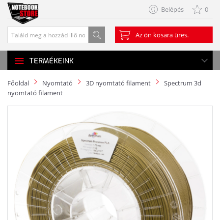
Belépés
0
Az ön kosara üres.
TERMÉKEINK
Főoldal
Nyomtató
3D nyomtató filament
Spectrum 3d
nyomtató filament