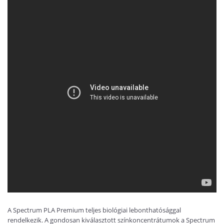
A Spectrum PLA Premium teljes biológiai lebonthatósággal
rendelkezik. A gondosan kiválasztott színkoncentrátumok a Spectrum