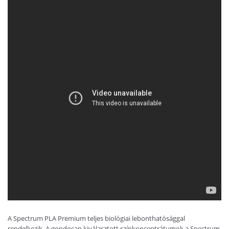
A Spectrum PLA Premium teljes biológiai lebonthatósággal
rendelkezik. A gondosan kiválasztott színkoncentrátumok a Spectrum