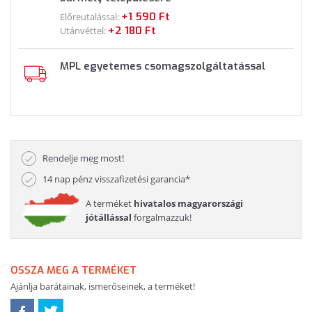
+1 590 Ft
Előreutalással:
+2 180 Ft
Utánvéttel:
MPL egyetemes csomagszolgáltatással
Rendelje meg most!
14 nap pénz visszafizetési garancia*
A terméket
hivatalos magyarországi
jótállással
forgalmazzuk!
OSSZA MEG A TERMÉKET
Ajánlja barátainak, ismerőseinek, a terméket!