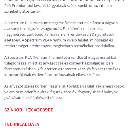
PLA Premiumból készült tárgyaknak széles spektrumú, intenzív
színeket biztosítanak.
A Spectrum PLA Premium megkérdőjelezhetetlen előnye a nagyon
alacsony feldolgozási zsugorodás. Ez különösen hasznos a
nagyméretű, zárt építő kamrával nem rendelkező 3D nyomtatók
esetében. A Spectrum PLA Premium kiváló felületi minőséget és
részletességet eredményez, megbízható termékeket produkálva.
A Spectrum PLA Premium filamentet a rendkívül magas esztétikai
tulajdonságai miatt az anyagot széles körben használják az ipari
formatervezésben, kifejezetten a tervezett kész- és félkész termékek
koncepciójának és demó prototípusainak elkészítéséhez.
Az anyagot széles körben használják továbbá vállalati reklámeszközök,
valamint mindenféle játék, figurák, tárolók, fogantyúk és állványok
gyártására belsőépítészeti célokra.
SZÍNKÓD: HEX #3CB9DD
TECHNICAL DATA