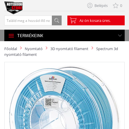
Belépés
0
Az ön kosara üres.
TERMÉKEINK
Főoldal
Nyomtató
3D nyomtató filament
Spectrum 3d
nyomtató filament