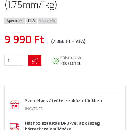
(1.75mm/1kg)
Spectrum
PLA
Baba kék
9 990 Ft
(7 866 Ft + ÁFA)
Külső raktár:
KÉSZLETEN
Személyes átvétel szaküzletünkben
INGYENES
Házhoz szállítás DPD-vel az ország
bármely településére