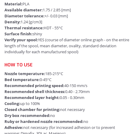
Material:
PLA
Available diameter:
1.75 / 2.85 [mm]
Diameter tolerance:
+/- 0.03 [mm]
Density:
1.24 [g/cm3]
Thermal resistance:
HDT - 55°C
Surface finish:
shiny
Verify your spool:
YES (course of diameter online graph - on the entire
length of the spool, mean diameter, ovality, standard deviation
individually for each manufactured spool)
HOW TO USE
Nozzle temperature:
185-215°C
Bed temperature:
0-45°C
Recommended printing speed:
40-150 mm/s
Recommended shell thickness:
0.40 - 2.70mm
Recommended layer height:
0.05 - 0.30mm
Cooling:
up to 100%
Closed chamber for printing:
not necessary
Dry box recommended:
no
Ruby or hardened nozzle recommended:
no
Adhesive:
not necessary (for increased adhesion or to prevent
warping: Dimafix, 3DLac, Magigoo)