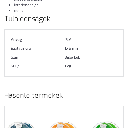
interior design
casts
Tulajdonságok
Anyag
PLA
Szálátmérő
1,75 mm
Szín
Baba kék
Súly
1 kg
Hasonló termékek