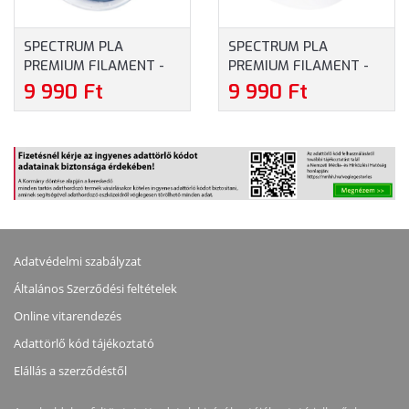
SPECTRUM PLA
SPECTRUM PLA
PREMIUM FILAMENT -
PREMIUM FILAMENT -
GALAMBKÉK
ARCTIC FEHÉR
9 990 Ft
9 990 Ft
(1.75MM/1KG)
(1.75MM/1KG)
Adatvédelmi szabályzat
Általános Szerződési feltételek
Online vitarendezés
Adattörlő kód tájékoztató
Elállás a szerződéstől