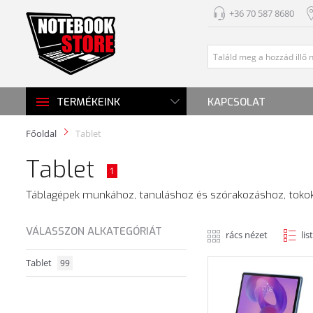
+36 70 587 8680
KAPCSOLAT
TERMÉKEINK
Főoldal
Tablet
Tablet
1
Táblagépek munkához, tanuláshoz és szórakozáshoz, tokokk
VÁLASSZON ALKATEGÓRIÁT
rács nézet
lis
Tablet
99