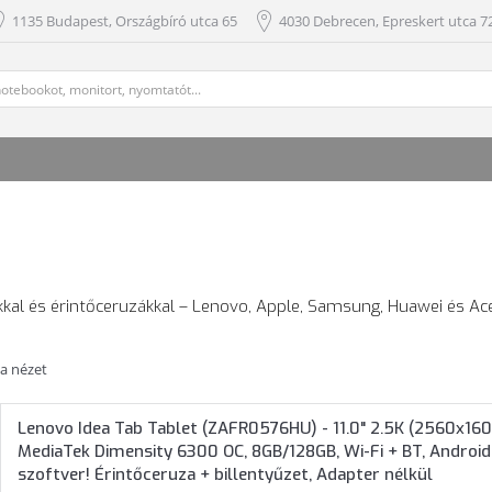
1135 Budapest, Országbíró utca 65
4030 Debrecen, Epreskert utca 72
al és érintőceruzákkal – Lenovo, Apple, Samsung, Huawei és Ac
ta nézet
Lenovo Idea Tab Tablet (ZAFR0576HU) - 11.0" 2.5K (2560x160
MediaTek Dimensity 6300 OC, 8GB/128GB, Wi-Fi + BT, Androi
szoftver! Érintőceruza + billentyűzet, Adapter nélkül