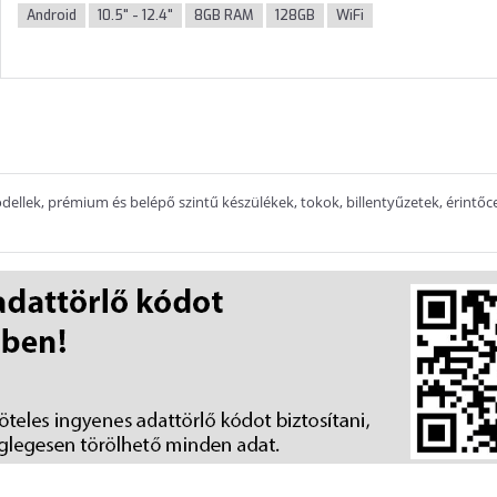
Android
10.5" - 12.4"
8GB RAM
128GB
WiFi
dellek, prémium és belépő szintű készülékek, tokok, billentyűzetek, érintőc