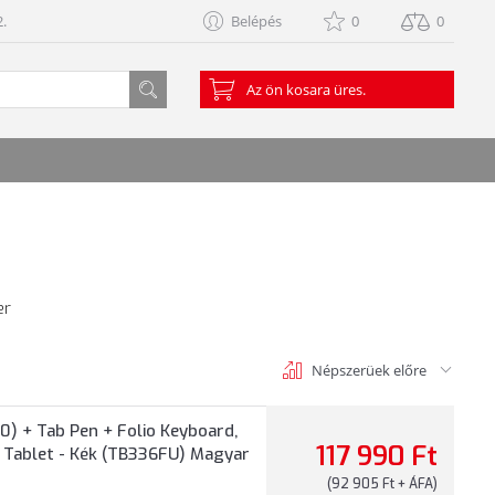
.
Belépés
0
0
Az ön kosara üres.
er
Népszerüek előre
0) + Tab Pen + Folio Keyboard,
117 990 Ft
d Tablet - Kék (TB336FU) Magyar
(92 905 Ft + ÁFA)