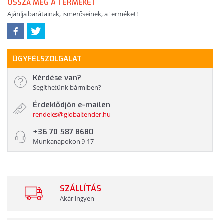
OSSZA MEG A TERMÉKET
Ajánlja barátainak, ismerőseinek, a terméket!
ÜGYFÉLSZOLGÁLAT
Kérdése van?
Segíthetünk bármiben?
Érdeklődjön e-mailen
rendeles@globaltender.hu
+36 70 587 8680
Munkanapokon 9-17
SZÁLLÍTÁS
Akár ingyen