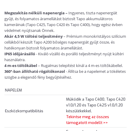
Megszakítás nélküli napenergia –
Ingyenes, tiszta napenergiát
gyűjt, és folyamatos áramellátást biztosít Tapo akkumulátoros
kameráinak (Tapo C425, Tapo C420 és Tapo C400), hogy egész évben
védelmet nyújtsanak Önnek.
Akár 4,5 W töltési teljesítmény
– Prémium monokristályos szilícium
cellákból készült Tapo A200 bőséges napenergiát gyűjt össze, és
hatékonyan biztosít folyamatos áramellátást.
IP65 időjárásálló
- Kiváló vízálló és porálló teljesítményt nyújt kültéri
használatra.
4 m-es töltőkábel
– Rugalmas telepítést kínál a 4 m-es töltőkábellel.
360°-ban állítható rögzítőkonzol
- Állítsa be a napelemet a tökéletes
szögbe a elegendő fény begyűjtéséhez.
NAPELEM
Működik a Tapo C400, Tapo C420
v1.0/1.20 és Tapo C425 v1.0/1.20
Eszközkompatibilitás
készülékekkel.
Tekintse meg az összes
támogatott modellt >>