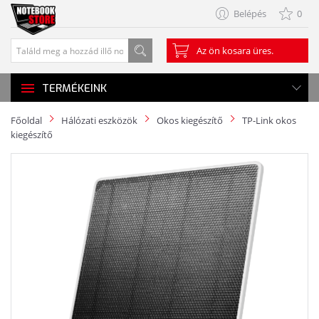
Belépés
0
Az ön kosara üres.
TERMÉKEINK
Főoldal
Hálózati eszközök
Okos kiegészítő
TP-Link okos
kiegészítő