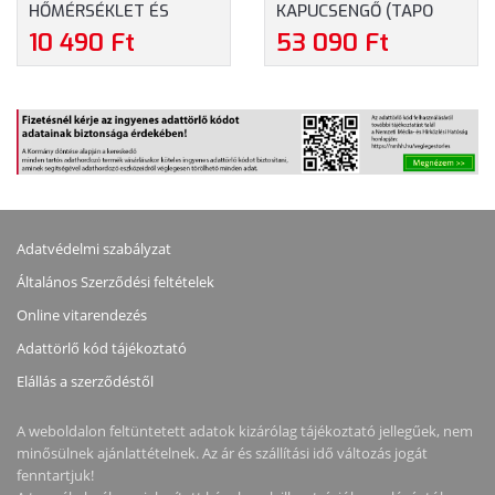
HŐMÉRSÉKLET ÉS
KAPUCSENGŐ (TAPO
PÁRATARTALOM
D235)
10 490 Ft
53 090 Ft
MONITOR (TAPO T315)
Adatvédelmi szabályzat
Általános Szerződési feltételek
Online vitarendezés
Adattörlő kód tájékoztató
Elállás a szerződéstől
A weboldalon feltüntetett adatok kizárólag tájékoztató jellegűek, nem
minősülnek ajánlattételnek. Az ár és szállítási idő változás jogát
fenntartjuk!