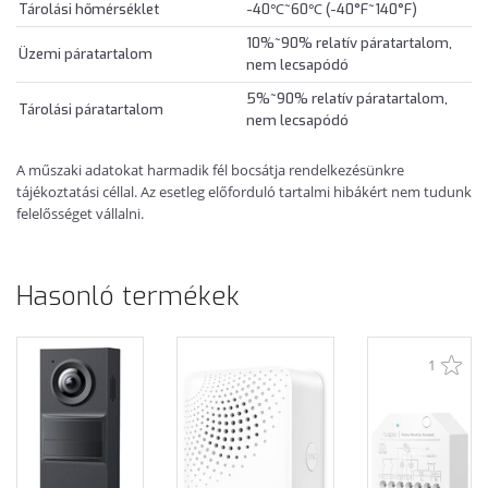
Tárolási hőmérséklet
-40℃~60℃ (-40°F~140°F)
10%~90% relatív páratartalom,
Üzemi páratartalom
nem lecsapódó
5%~90% relatív páratartalom,
Tárolási páratartalom
nem lecsapódó
A műszaki adatokat harmadik fél bocsátja rendelkezésünkre
tájékoztatási céllal. Az esetleg előforduló tartalmi hibákért nem tudunk
felelősséget vállalni.
Hasonló termékek
1