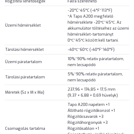
Rögzítési lehetőségek
Falra szerelhető
-20°C~45°C (-4°F~113°F)
*A Tapo A200 megfelelő
hőmérséklete -20℃~45℃. Az
Üzemi hőmérséklet
akkumulátor töltéséhez az üzemi
hőmérséklet-tartományt
0℃~45℃ között kell tartani.
Tárolási hőmérséklet
-40℃~60℃ (-40°F~140°F)
10%~90% relatív páratartalom,
Üzemi páratartalom
nem lecsapódó
5%~90% relatív páratartalom,
Tárolási páratartalom
nem lecsapódó
237,96 × 174,85 × 17,5 mm
Méretek (Sz x M x Ma)
(9,37 × 6,88 × 0,69 hüvelyk)
Tapo A200 napelem ×1
Állítható rögzítőkonzol ×1
Rögzítőcsavarok ×3
Rögzítőhorgonyok ×3
Csomagolás tartalma
Rögzítősablon ×1