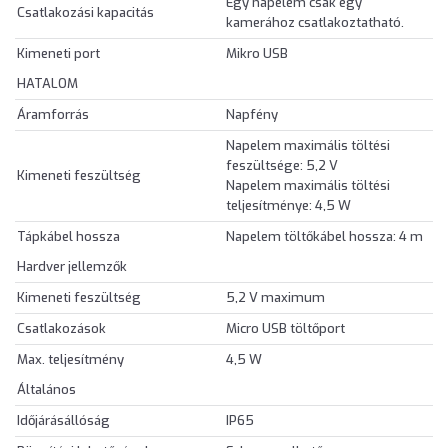
Egy napelem csak egy
Csatlakozási kapacitás
kamerához csatlakoztatható.
Kimeneti port
Mikro USB
HATALOM
Áramforrás
Napfény
Napelem maximális töltési
feszültsége: 5,2 V
Kimeneti feszültség
Napelem maximális töltési
teljesítménye: 4,5 W
Tápkábel hossza
Napelem töltőkábel hossza: 4 m
Hardver jellemzők
Kimeneti feszültség
5,2 V maximum
Csatlakozások
Micro USB töltőport
Max. teljesítmény
4,5 W
Általános
Időjárásállóság
IP65