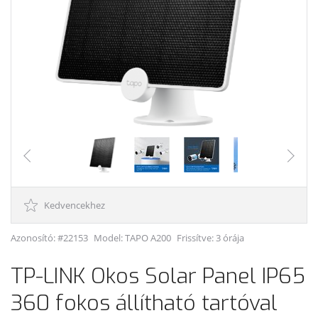
Kedvencekhez
Azonosító: #22153
Model:
TAPO A200
Frissítve: 3 órája
TP-LINK Okos Solar Panel IP65
360 fokos állítható tartóval