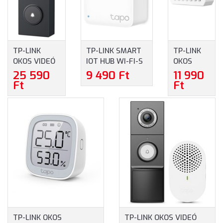
TP-LINK
TP-LINK SMART
TP-LINK
OKOS VIDEÓ
IOT HUB WI-FI-S
OKOS
KAPUCSENGŐ
+
KAPCSOLÓ
25 590
9 490 Ft
11 990
(TAPO D205)
CSENGŐ/SZIRÉNA
MODUL
Ft
Ft
(TAPO H100)
(TAPO
S112)
TP-LINK OKOS
TP-LINK OKOS VIDEÓ