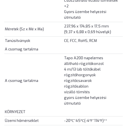
Csúsztatható vízálló tömítések
×2
Gyors üzembe helyezési
útmutató
237,96 x 174,85 x 17,5 mm
Méretek (Sz x Mé x Ma)
(9,37 x 6,88 x 0,69 hüvelyk)
Tanúsítványok
CE, FCC, RoHS, RCM
A csomag tartalma
Tapo A200 napelemes
állítható rögzítőkonzol
4 m/13 láb töltőkábel
rögzítőhorgonyok
A csomag tartalma
rögzítőcsavarok
rögzítősablon
vízálló tömítés
gyors üzembe helyezési
útmutató
KÖRNYEZET
Üzemi hőmérséklet
-20℃~45℃(-4℉~114℉)**