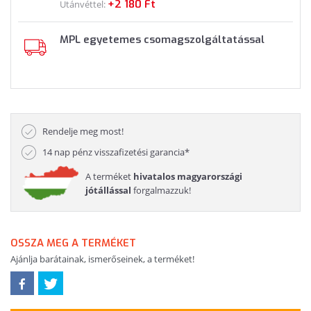
+2 180 Ft
Utánvéttel:
MPL egyetemes csomagszolgáltatással
Rendelje meg most!
14 nap pénz visszafizetési garancia*
A terméket
hivatalos magyarországi
jótállással
forgalmazzuk!
OSSZA MEG A TERMÉKET
Ajánlja barátainak, ismerőseinek, a terméket!