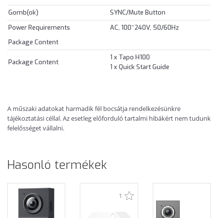
Gomb(ok)
SYNC/Mute Button
Power Requirements
AC, 100~240V, 50/60Hz
Package Content
1 x Tapo H100
Package Content
1 x Quick Start Guide
A műszaki adatokat harmadik fél bocsátja rendelkezésünkre
tájékoztatási céllal. Az esetleg előforduló tartalmi hibákért nem tudunk
felelősséget vállalni.
Hasonló termékek
1