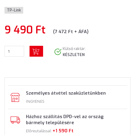
TP-Link
9 490 Ft
(7 472 Ft + ÁFA)
Külső raktár:
KÉSZLETEN
Személyes átvétel szaküzletünkben
INGYENES
Házhoz szállítás DPD-vel az ország
bármely településére
+1 590 Ft
Előreutalással: