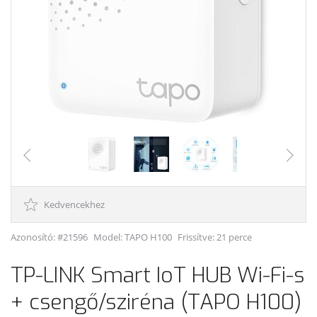
Kedvencekhez
Azonosító: #21596
Model:
TAPO H100
Frissítve: 21 perce
TP-LINK Smart IoT HUB Wi-Fi-s
+ csengő/sziréna (TAPO H100)