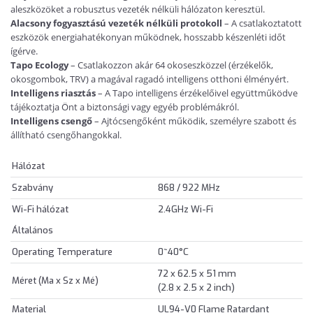
aleszközöket a robusztus vezeték nélküli hálózaton keresztül.
Alacsony fogyasztású vezeték nélküli protokoll
– A csatlakoztatott
eszközök energiahatékonyan működnek, hosszabb készenléti időt
ígérve.
Tapo Ecology
– Csatlakozzon akár 64 okoseszközzel (érzékelők,
okosgombok, TRV) a magával ragadó intelligens otthoni élményért.
Intelligens riasztás
– A Tapo intelligens érzékelőivel együttműködve
tájékoztatja Önt a biztonsági vagy egyéb problémákról.
Intelligens csengő
– Ajtócsengőként működik, személyre szabott és
állítható csengőhangokkal.
Hálózat
Szabvány
868 / 922 MHz
Wi-Fi hálózat
2.4GHz Wi-Fi
Általános
Operating Temperature
0~40°C
72 x 62.5 x 51 mm
Méret (Ma x Sz x Mé)
(2.8 x 2.5 x 2 inch)
Material
UL94-V0 Flame Ratardant