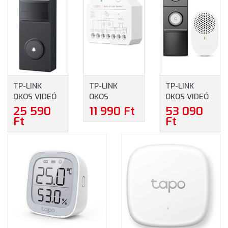
TP-LINK
TP-LINK
TP-LINK
OKOS VIDEÓ
OKOS
OKOS VIDEÓ
KAPUCSENGŐ
KAPCSOLÓ
KAPUCSENGŐ
25 590
11 990 Ft
53 090
(TAPO D205)
MODUL
(TAPO D235)
Ft
Ft
(TAPO S112)