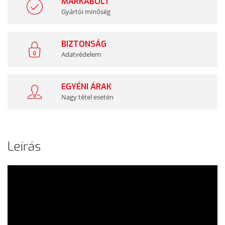
MÁRKABOLT
Gyártói minőség
BIZTONSÁG
Adatvédelem
EGYÉNI ÁRAK
Nagy tétel esetén
Leírás