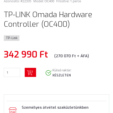
Azonosító: #22335
Model:
OC400
Frissítve: 1 perce
TP-LINK Omada Hardware
Controller (OC400)
TP-Link
342 990 Ft
(270 070 Ft + ÁFA)
Külső raktár:
KÉSZLETEN
Személyes átvétel szaküzletünkben