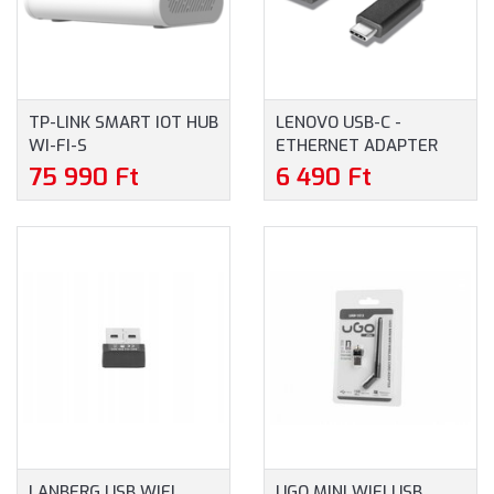
TP-LINK SMART IOT HUB
LENOVO USB-C -
WI-FI-S
ETHERNET ADAPTER
+1XWAN(100MBPS) +
(4X90S91831)
75 990 Ft
6 490 Ft
1XHDMI + 1XUSB +
1XUSB-C (TAPO H500)
LANBERG USB WIFI
UGO MINI WIFI USB