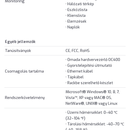
Monitoring
• Hálózati térkép
• Eszközlista
• Klienslista
• Elemzések
• Naplók
Egyéb jellemzők
Tanúsítványok
CE, FCC, RoHS
• Omada hardvervezérlő OC400
• Gyorstelepítési útmutató
Csomagolás tartalma
• Ethernet kábel
• Tápkábel
• Rackbe szerelhető készlet
Microsoft® Windows® 10, 8, 7,
Rendszerkövetelmény
Vista™, XP vagy MAC® OS,
NetWare®, UNIX® vagy Linux
• Üzemi hőmérséklet: 0–40 ℃
(32–104 ℉)
• Tárolási hőmérséklet: -40–70 ℃
(-40–158 ℉)