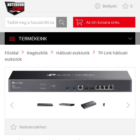
Belépés
0
Az ön kosara üres.
TERMÉKEINK
Főoldal
Kiegészítők
Hálózati eszközök
TP-Link hálózati
eszközök
Kedvencekhez