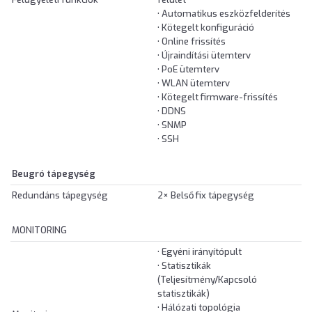
• Automatikus eszközfelderítés
• Kötegelt konfiguráció
• Online frissítés
• Újraindítási ütemterv
• PoE ütemterv
• WLAN ütemterv
• Kötegelt firmware-frissítés
• DDNS
• SNMP
• SSH
Beugró tápegység
Redundáns tápegység
2× Belső fix tápegység
MONITORING
• Egyéni irányítópult
• Statisztikák
(Teljesítmény/Kapcsoló
statisztikák)
• Hálózati topológia