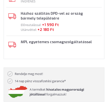
INGYENES
Házhoz szállítás DPD-vel az ország
bármely településére
+1 590 Ft
Előreutalással:
+2 180 Ft
Utánvéttel:
MPL egyetemes csomagszolgáltatással
Rendelje meg most!
14 nap pénz visszafizetési garancia*
A terméket
hivatalos magyarországi
jótállással
forgalmazzuk!