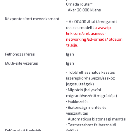
Omada router*
• Akár 30 000 kliens
Központosított menedzsment
* Az OC400 által támogatott
összes modellt
a www.tp-
link.com/en/business-
networking/all-omada/ oldalon
találja.
Felhőhozzáférés
Igen
Multi-site vezérlés
Igen
• Többfelhasználós kezelés
(szerepkör/helyszín/eszköz
jogosultságok)
• Migráció (helyszíni
migráció/vezérlő migrációja)
• Fiókkezelés
• Biztonsági mentés és
visszaállítás
• Automatikus biztonsági mentés
• Testreszabott felhasználói
Felügyeleti funkciók
felület