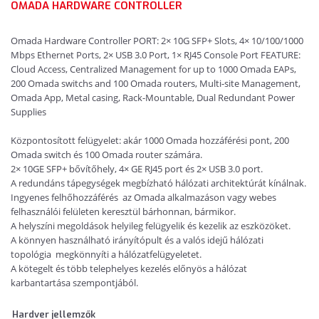
OMADA HARDWARE CONTROLLER
Omada Hardware Controller PORT: 2× 10G SFP+ Slots, 4× 10/100/1000
Mbps Ethernet Ports, 2× USB 3.0 Port, 1× RJ45 Console Port FEATURE:
Cloud Access, Centralized Management for up to 1000 Omada EAPs,
200 Omada switchs and 100 Omada routers, Multi-site Management,
Omada App, Metal casing, Rack-Mountable, Dual Redundant Power
Supplies
Központosított felügyelet: akár 1000 Omada hozzáférési pont, 200
Omada switch és 100 Omada router számára.
2× 10GE SFP+ bővítőhely, 4× GE RJ45 port és 2× USB 3.0 port.
A redundáns tápegységek megbízható hálózati architektúrát kínálnak.
Ingyenes felhőhozzáférés
az Omada alkalmazáson vagy webes
felhasználói felületen keresztül bárhonnan, bármikor.
A helyszíni megoldások helyileg felügyelik és kezelik az eszközöket.
A könnyen használható irányítópult és a valós idejű hálózati
topológia
megkönnyíti a hálózatfelügyeletet.
A kötegelt és több telephelyes kezelés előnyös a hálózat
karbantartása szempontjából.
Hardver jellemzők