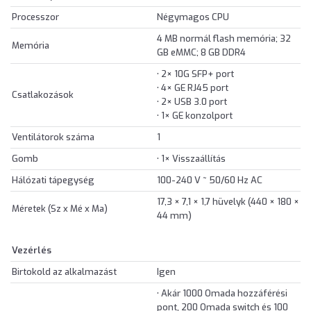
Processzor
Négymagos CPU
4 MB normál flash memória; 32
Memória
GB eMMC; 8 GB DDR4
• 2× 10G SFP+ port
• 4× GE RJ45 port
Csatlakozások
• 2× USB 3.0 port
• 1× GE konzolport
Ventilátorok száma
1
Gomb
• 1× Visszaállítás
Hálózati tápegység
100-240 V ~ 50/60 Hz AC
17,3 × 7,1 × 1,7 hüvelyk (440 × 180 ×
Méretek (Sz x Mé x Ma)
44 mm)
Vezérlés
Birtokold az alkalmazást
Igen
• Akár 1000 Omada hozzáférési
pont, 200 Omada switch és 100