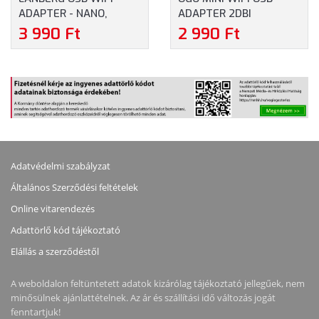
ADAPTER - NANO,
ADAPTER 2DBI
150MBPS (NC-0150-WI)
ANTENNÁVAL (UP TO
3 990 Ft
2 990 Ft
150MBPS) (UAW-1013)
Adatvédelmi szabályzat
Általános Szerződési feltételek
Online vitarendezés
Adattörlő kód tájékoztató
Elállás a szerződéstől
A weboldalon feltüntetett adatok kizárólag tájékoztató jellegűek, nem
minősülnek ajánlattételnek. Az ár és szállítási idő változás jogát
fenntartjuk!