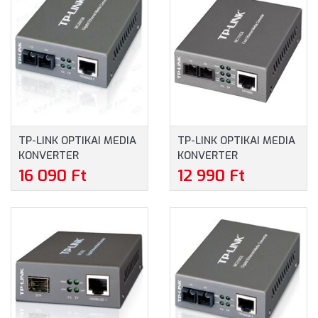
TP-LINK OPTIKAI MEDIA
TP-LINK OPTIKAI MEDIA
KONVERTER
KONVERTER
1000(RÉZ)-1000FX(SC)
100(RÉZ)-100FX(SC)
16 090 Ft
12 990 Ft
MULTI MÓD (MC200CM)
SINGLE MÓD (MC110CS)