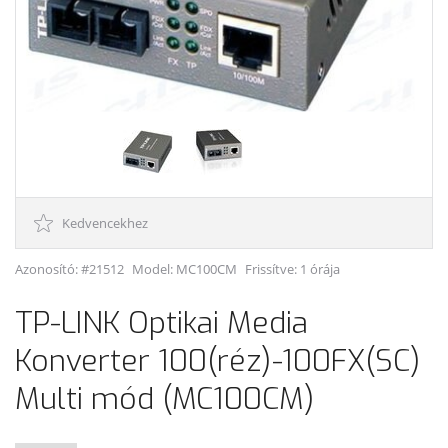
Kedvencekhez
Azonosító: #21512
Model:
MC100CM
Frissítve: 1 órája
TP-LINK Optikai Media
Konverter 100(réz)-100FX(SC)
Multi mód (MC100CM)