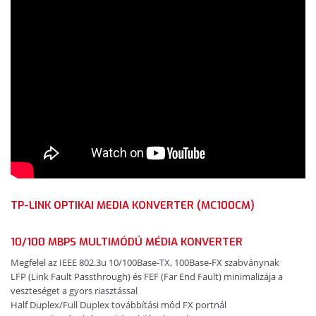
TP-LINK OPTIKAI MEDIA KONVERTER (MC100CM)
10/100 MBPS MULTIMÓDÚ MÉDIA KONVERTER
Megfelel az IEEE 802.3u 10/100Base-TX, 100Base-FX szabványnak
LFP (Link Fault Passthrough) és FEF (Far End Fault) minimalizája a
veszteséget a gyors riasztással
Half Duplex/Full Duplex továbbítási mód FX portnál