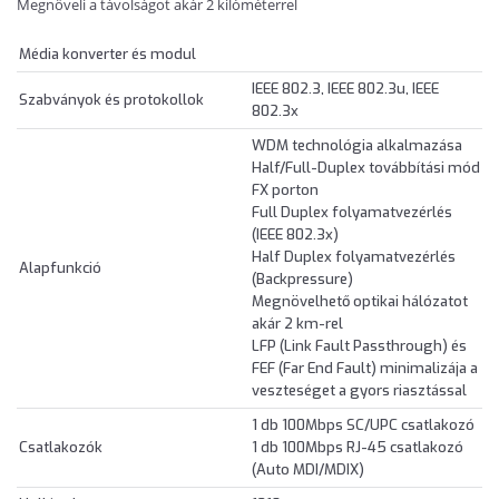
Megnöveli a távolságot akár 2 kilóméterrel
Média konverter és modul
IEEE 802.3, IEEE 802.3u, IEEE
Szabványok és protokollok
802.3x
WDM technológia alkalmazása
Half/Full-Duplex továbbítási mód
FX porton
Full Duplex folyamatvezérlés
(IEEE 802.3x)
Half Duplex folyamatvezérlés
Alapfunkció
(Backpressure)
Megnövelhető optikai hálózatot
akár 2 km-rel
LFP (Link Fault Passthrough) és
FEF (Far End Fault) minimalizája a
veszteséget a gyors riasztással
1 db 100Mbps SC/UPC csatlakozó
Csatlakozók
1 db 100Mbps RJ-45 csatlakozó
(Auto MDI/MDIX)