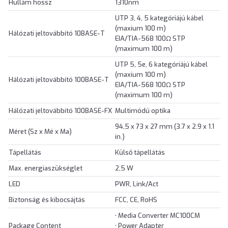
Hullám hossz
1310nm
UTP 3, 4, 5 kategóriájú kábel
(maxium 100 m)
Hálózati jeltovábbító 10BASE-T
EIA/TIA-568 100Ω STP
(maximum 100 m)
UTP 5, 5e, 6 kategóriájú kábel
(maxium 100 m)
Hálózati jeltovábbító 100BASE-T
EIA/TIA-568 100Ω STP
(maximum 100 m)
Hálózati jeltovábbító 100BASE-FX
Multimódú optika
94,5 x 73 x 27 mm (3.7 x 2.9 x 1.1
Méret (Sz x Mé x Ma)
in.)
Tápellátás
Külső tápellátás
Max. energiaszükséglet
2,5 W
LED
PWR, Link/Act
Biztonság és kibocsájtás
FCC, CE, RoHS
• Media Converter MC100CM
Package Content
• Power Adapter