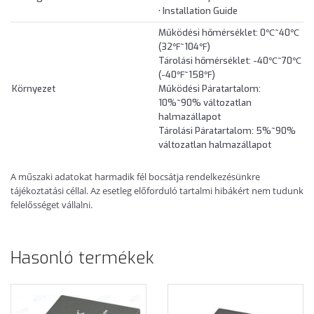
• Installation Guide
Működési hőmérséklet: 0℃~40℃
(32℉~104℉)
Tárolási hőmérséklet: -40℃~70℃
(-40℉~158℉)
Környezet
Működési Páratartalom:
10%~90% változatlan
halmazállapot
Tárolási Páratartalom: 5%~90%
változatlan halmazállapot
A műszaki adatokat harmadik fél bocsátja rendelkezésünkre
tájékoztatási céllal. Az esetleg előforduló tartalmi hibákért nem tudunk
felelősséget vállalni.
Hasonló termékek