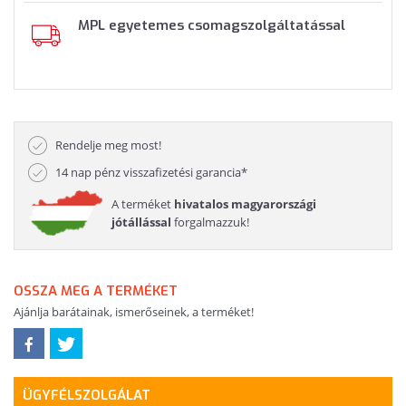
MPL egyetemes csomagszolgáltatással
Rendelje meg most!
14 nap pénz visszafizetési garancia*
A terméket
hivatalos magyarországi
jótállással
forgalmazzuk!
OSSZA MEG A TERMÉKET
Ajánlja barátainak, ismerőseinek, a terméket!
ÜGYFÉLSZOLGÁLAT