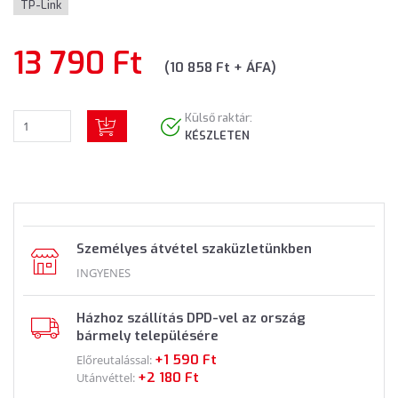
TP-Link
13 790 Ft
(10 858 Ft + ÁFA)
Külső raktár:
KÉSZLETEN
Személyes átvétel szaküzletünkben
INGYENES
Házhoz szállítás DPD-vel az ország
bármely településére
+1 590 Ft
Előreutalással:
+2 180 Ft
Utánvéttel: