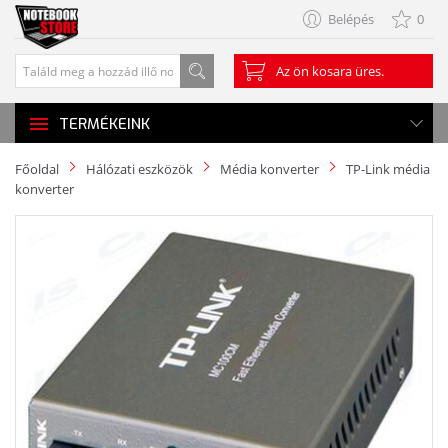
Belépés
0
Az ön kosara üres.
TERMÉKEINK
Főoldal
Hálózati eszközök
Média konverter
TP-Link média
konverter