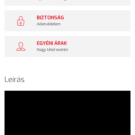
BIZTONSÁG
Adatvédelem
EGYÉNI ÁRAK
Nagy tétel esetén
Leírás